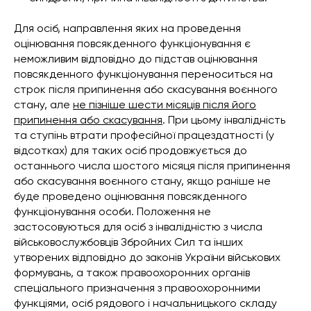
Для осіб, направлення яких на проведення
оцінювання повсякденного функціонування є
неможливим відповідно до підстав оцінювання
повсякденного функціонування переноситься на
строк після припинення або скасування воєнного
стану, але
не пізніше шести місяців після його
припинення або скасування
. При цьому інвалідність
та ступінь втрати професійної працездатності (у
відсотках) для таких осіб продовжується до
останнього числа шостого місяця після припинення
або скасування воєнного стану, якщо раніше не
буде проведено оцінювання повсякденного
функціонування особи. Положення не
застосовуються для осіб з інвалідністю з числа
військовослужбовців Збройних Сил та інших
утворених відповідно до законів України військових
формувань, а також правоохоронних органів
спеціального призначення з правоохоронними
функціями, осіб рядового і начальницького складу