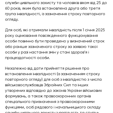
служби цивільного захисту та чоловіків віком від 25 до
60 років, яким була встановлена друга або третя
група інвалідності, із зазначення строку повторного
огляду.
Для осіб, які отримали інвалідність після 1 січня 2025
року оцінювання повсякденного функціонування
особи повинно бути проведено у визначений строк
або раніше зазначеного строку за заявою такої
особи у разі настання змін у стані здоров’я і
працездатності особи.
Незалежно від дати прийняття рішення про
встановлення інвалідності (із зазначенням строку
повторного огляду) для осіб з інвалідністю з числа
військовослужбовців Збройних Сил та інших
утворених відповідно до законів України військових
формувань, а також правоохоронних органів
спеціального призначення з правоохоронними
функціями, осіб рядового і начальницького складу
служби цивільного захисту інвалідність та ступінь