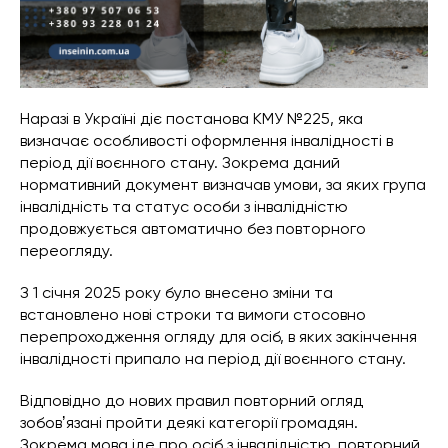
Наразі в Україні діє постанова КМУ №225, яка
визначає особливості оформлення інвалідності в
період дії воєнного стану. Зокрема даний
нормативний документ визначав умови, за яких група
інвалідність та статус особи з інвалідністю
продовжується автоматично без повторного
переогляду.
З 1 січня 2025 року було внесено зміни та
встановлено нові строки та вимоги стосовно
перепроходження огляду для осіб, в яких закінчення
інвалідності припало на період дії воєнного стану.
Відповідно до нових правил повторний огляд
зобовʼязані пройти деякі категорії громадян.
Зокрема мова іде про осіб з інвалідністю, повторний