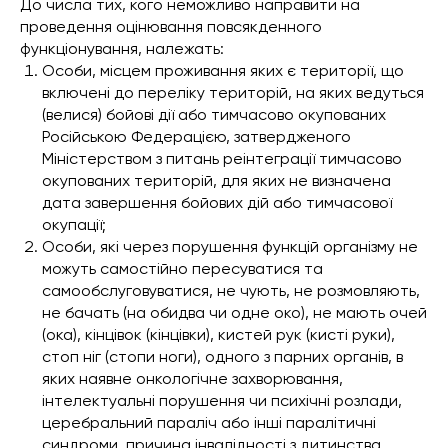
До числа тих, кого неможливо направити на
проведення оцінювання повсякденного
функціонування, належать:
Особи, місцем проживання яких є території, що
включені до переліку територій, на яких ведуться
(велися) бойові дії або тимчасово окупованих
Російською Федерацією, затвердженого
Міністерством з питань реінтеграції тимчасово
окупованих територій, для яких не визначена
дата завершення бойових дій або тимчасової
окупації;
Особи, які через порушення функцій організму не
можуть самостійно пересуватися та
самообслуговуватися, не чують, не розмовляють,
не бачать (на обидва чи одне око), не мають очей
(ока), кінцівок (кінцівки), кистей рук (кисті руки),
стоп ніг (стопи ноги), одного з парних органів, в
яких наявне онкологічне захворювання,
інтелектуальні порушення чи психічні розлади,
церебральний параліч або інші паралітичні
синдроми, причина інвалідності з дитинства.