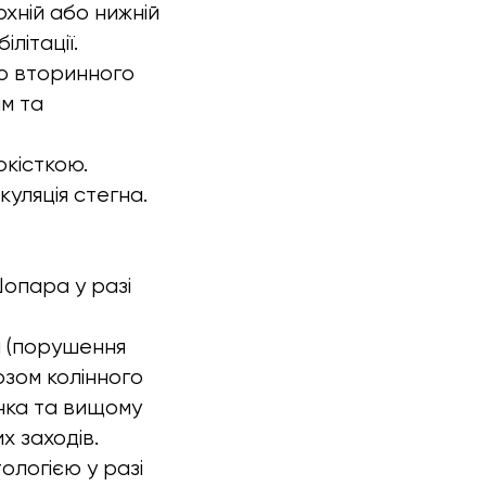
рхній або нижній
літації.
о вторинного
им та
окісткою.
куляція стегна.
Шопара у разі
а (порушення
озом колінного
анка та вищому
х заходів.
ологією у разі