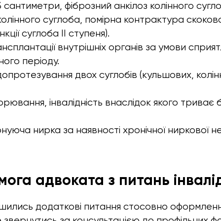
-3 сантиметри, фіброзний анкілоз колінного сугл
олінного суглоба, помірна контрактура скоков
ції суглоба II ступеня).
ансплантації внутрішніх органів за умови сприя
ного періоду.
допротезування двох суглобів (кульшових, колінн
орювання, інвалідність внаслідок якого триває 
нуюча нирка за наявності хронічної ниркової не
ога адвоката з питань інвалі
шились додаткові питання стосовно оформлення
е звернутись за консультацією до профільних фа