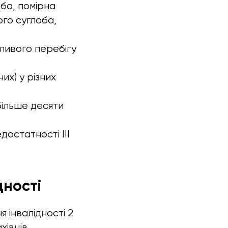
оба, помірна
ого суглоба,
тливого перебігу
их) у різних
більше десяти
достатності III
дності
 інвалідності 2
хівців