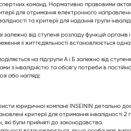
спертних команд. Нормативно правовими акта
терії для отримання електронного направленн
алідності та критерії для надання групи інвалід
і залежно від ступеня розладу функцій органів 
еження її життєдіяльності встановлюється одна
 поділяється на підгрупи А і Б залежно від ступе
ами з інвалідністю та обсягу потреби в постій
озі або нагляді;
юристи юридичної компанії INSEININ детально до
овлені критерії для отримання інвалідності 2 г
, які були прийняті до законодавства.
алідності встановлюється, якщо особа має вира