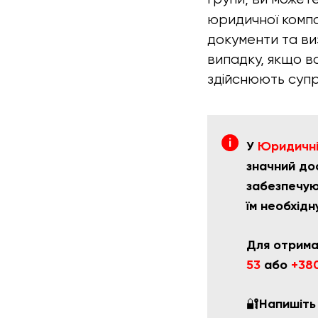
юридичної компа
документи та виз
випадку, якщо в
здійснюють супр
У
Юридичній
значний дос
забезпечую
їм необхідн
Для отрима
53
або
+380
🔐
Напишіть