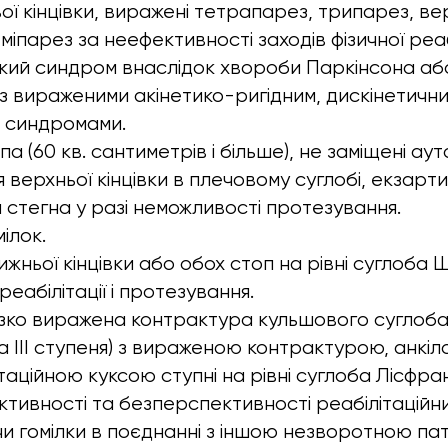
ої кінцівки, виражені тетрапарез, трипарез, ве
іпарез за неефективності заходів фізичної реабі
ький синдром внаслідок хвороби Паркінсона аб
 з вираженими акінетико-ригідним, дискінетичн
 синдромами.
 (60 кв. сантиметрів і більше), не заміщені аут
 верхньої кінцівки в плечовому суглобі, екзарти
 стегна у разі неможливості протезування.
ілок.
ижньої кінцівки або обох стоп на рівні суглоба 
еабілітації і протезування.
ізко виражена контрактура кульшового суглоб
ба III ступеня) з вираженою контрактурою, анкіл
таційною куксою ступні на рівні суглоба Лісфр
ективності та безперспективності реабілітаційни
чи гомілки в поєднанні з іншою незворотною пат