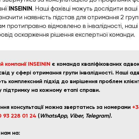
INSEININ
нії
. Наші фахівці можуть дослідити ваші
начити наявність підстав для отримання 2 групи
ам протиправно відмовлено в інвалідності, наш
овід оскарження рішення експертної команди.
 компанії INSEININ
є команда кваліфікованих адвока
від у сфері отримання групи інвалідності. Наші ад
ть комплексний підхід до вирішення проблем клієн
у підтримку на кожному етапі справи.
ння консультації можна звертатись за номерами
+3
 93 228 01 24
(
WhatsApp, Viber, Telegram).
 нам на: