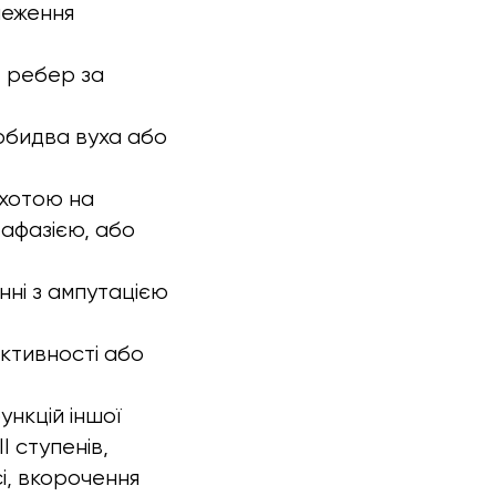
меження
е ребер за
 обидва вуха або
ухотою на
 афазією, або
нні з ампутацією
ктивності або
ункцій іншої
I ступенів,
і, вкорочення