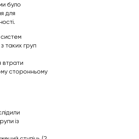
ми було
я для
ності.
і систем
 з таких груп
ня втрати
ному сторонньому
слідили
рупи із
жений ступінь (2