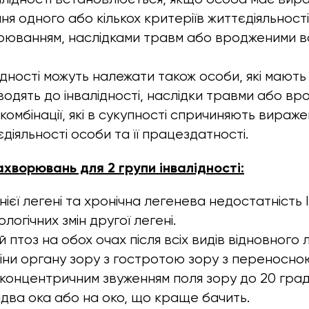
ня одного або кількох критеріїв життєдіяльност
рюванням, наслідками травм або вродженими в
лідності можуть належати також особи, які мают
водять до інвалідності, наслідки травми або вр
комбінації, які в сукупності спричиняють виражен
іяльності особи та її працездатності.
ахворювань для 2 групи інвалідності:
нієї легені та хронічна легенева недостатність I
логічних змін другої легені.
 птоз на обох очах після всіх видів відновного 
іни органу зору з гостротою зору з переносно
 концентричним звуженням поля зору до 20 граду
бидва ока або на око, що краще бачить.