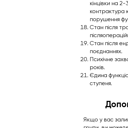
кінцівки на 2
контрактура к
порушення функ
Стан після тр
післяоперацій
Стан після ен
поєднаннях.
Психічне захв
років.
Єдина функціо
ступеня.
Допом
Якщо у вас зали
групи, ви может