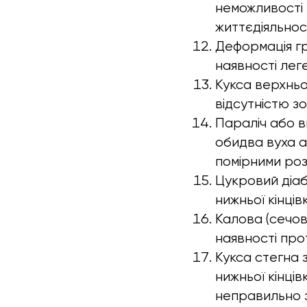
неможливості 
життєдіяльност
Деформація гр
наявності леге
Кукса верхньо
відсутністю з
Параліч або в
обидва вуха а
помірними роз
Цукровий діаб
нижньої кінців
Калова (сечов
наявності про
Кукса стегна 
нижньої кінці
неправильно з