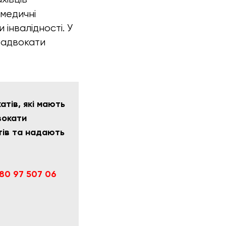
 медичні
 інвалідності. У
і адвокати
тів, які мають
вокати
тів та надають
80 97 507 06