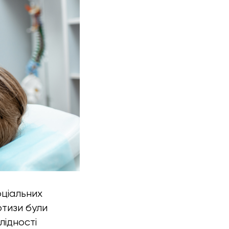
оціальних
ртизи були
лідності