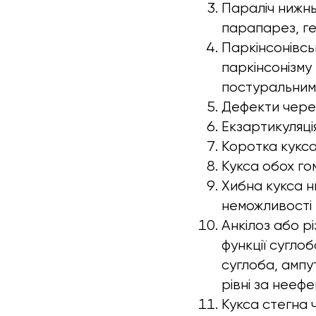
Параліч нижнь
парапарез, гем
Паркінсонівс
паркінсонізму
постуральним
Дефекти черепа
Екзартикуляція
Коротка кукса
Кукса обох гом
Хибна кукса н
неможливості р
Анкілоз або р
функції сугло
суглоба, ампу
рівні за нееф
Кукса стегна 