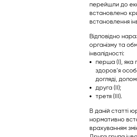
перейшли до ек
встановлено кри
встановлення інв
Відповідно нараз
організму та обм
інвалідності:
перша (I), яка
здоров’я особ
догляді, допом
друга (II);
третя (III).
В даній статті 
нормативно встан
врахуванням змін
Друга група інв