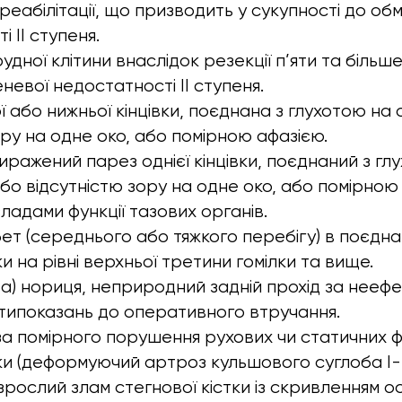
реабілітації, що призводить у сукупності до об
і II ступеня.
удної клітини внаслідок резекції п’яти та більш
невої недостатності II ступеня.
ї або нижньої кінцівки, поєднана з глухотою на
ору на одне око, або помірною афазією.
иражений парез однієї кінцівки, поєднаний з гл
бо відсутністю зору на одне око, або помірною
ладами функції тазових органів.
ет (середнього або тяжкого перебігу) в поєдна
ки на рівні верхньої третини гомілки та вище.
а) нориця, неприродний задній прохід за неефе
типоказань до оперативного втручання.
за помірного порушення рухових чи статичних ф
вки (деформуючий артроз кульшового суглоба I-I
рослий злам стегнової кістки із скривленням ос