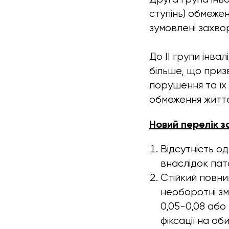
ступінь) обмежен
зумовлені захво
До II групи інва
більше, що приз
порушення та їх 
обмеження життєд
Новий перелік з
Відсутність од
внаслідок пато
Стійкий повний
необоротні зм
0,05-0,08 або
фіксації на о