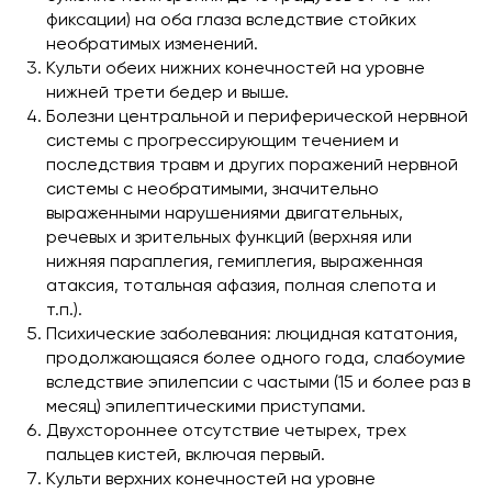
фиксации) на оба глаза вследствие стойких
необратимых изменений.
Культи обеих нижних конечностей на уровне
нижней трети бедер и выше.
Болезни центральной и периферической нервной
системы с прогрессирующим течением и
последствия травм и других поражений нервной
системы с необратимыми, значительно
выраженными нарушениями двигательных,
речевых и зрительных функций (верхняя или
нижняя параплегия, гемиплегия, выраженная
атаксия, тотальная афазия, полная слепота и
т.п.).
Психические заболевания: люцидная кататония,
продолжающаяся более одного года, слабоумие
вследствие эпилепсии с частыми (15 и более раз в
месяц) эпилептическими приступами.
Двухстороннее отсутствие четырех, трех
пальцев кистей, включая первый.
Культи верхних конечностей на уровне