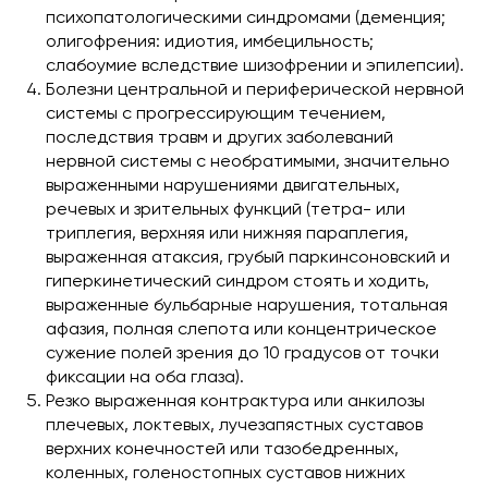
психопатологическими синдромами (деменция;
олигофрения: идиотия, имбецильность;
слабоумие вследствие шизофрении и эпилепсии).
Болезни центральной и периферической нервной
системы с прогрессирующим течением,
последствия травм и других заболеваний
нервной системы с необратимыми, значительно
выраженными нарушениями двигательных,
речевых и зрительных функций (тетра- или
триплегия, верхняя или нижняя параплегия,
выраженная атаксия, грубый паркинсоновский и
гиперкинетический синдром стоять и ходить,
выраженные бульбарные нарушения, тотальная
афазия, полная слепота или концентрическое
сужение полей зрения до 10 градусов от точки
фиксации на оба глаза).
Резко выраженная контрактура или анкилозы
плечевых, локтевых, лучезапястных суставов
верхних конечностей или тазобедренных,
коленных, голеностопных суставов нижних