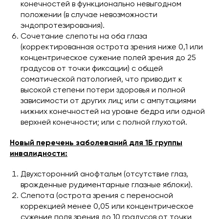
конечностей в функционально невыгодном
положении (в случае невозможности
эндопротезирования).
Сочетание слепоты на оба глаза
(корректированная острота зрения ниже 0,1 или
концентрическое сужение полей зрения до 25
градусов от точки фиксации) с общей
соматической патологией, что приводит к
высокой степени потери здоровья и полной
зависимости от других лиц; или с ампутациями
нижних конечностей на уровне бедра или одной
верхней конечности; или с полной глухотой.
Новый перечень заболеваний для 1Б группы
инвалидности:
Двухсторонний анофтальм (отсутствие глаз,
врожденные рудиментарные глазные яблоки).
Слепота (острота зрения с переносной
коррекцией менее 0,05 или концентрическое
сужение поля зрения до 10 градусов от точки