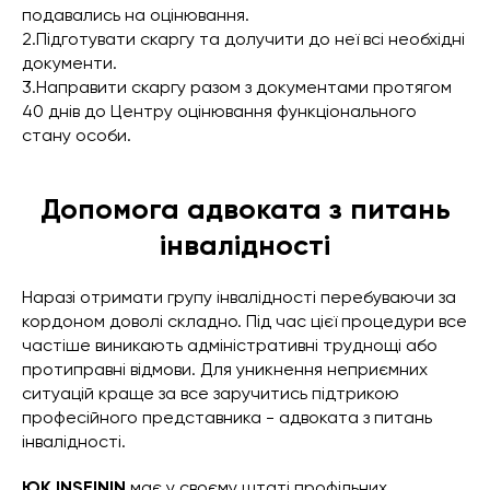
подавались на оцінювання.
2.Підготувати скаргу та долучити до неї всі необхідні
документи.
3.Направити скаргу разом з документами протягом
40 днів до Центру оцінювання функціонального
стану особи.
Допомога адвоката з питань
інвалідності
Наразі отримати групу інвалідності перебуваючи за
кордоном доволі складно. Під час цієї процедури все
частіше виникають адміністративні труднощі або
протиправні відмови. Для уникнення неприємних
ситуацій краще за все заручитись підтрикою
професійного представника - адвоката з питань
інвалідності.
ЮК INSEININ
має у своєму штаті профільних