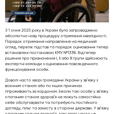
З 1 січня 2025 року в Україні було запроваджено
абсолютно нову процедуру отримання інвалідності.
Порядок отримання направлення на медичний
огляд, перелік підстав та порядок оцінювання тепер
встановлені постановою КМУ №1338. Відтепер
рішення про призначення І, ІІ або ІІІ групи здійснюють
експертні команди з оцінювання повсякденного
функціонування особи.
Доволі часто хворі громадяни України у звʼязку з
воєнним станом або по інших причинах
ппроживають за кордоном. Інколи такі особи у звʼязку
з поганим станом здоровʼя не можуть самостійно
себе обслуговувати та потребують постійного
догляду, пільг та захисту зі сторони держави. У звʼязку
з поганим станом здоровʼя, такі хворі часто не