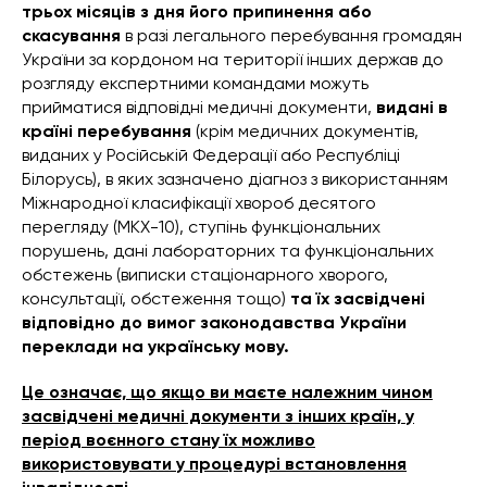
трьох місяців з дня його припинення або
скасування
в разі легального перебування громадян
України за кордоном на території інших держав до
розгляду експертними командами можуть
прийматися відповідні медичні документи,
видані в
країні перебування
(крім медичних документів,
виданих у Російській Федерації або Республіці
Білорусь), в яких зазначено діагноз з використанням
Міжнародної класифікації хвороб десятого
перегляду (МКХ-10), ступінь функціональних
порушень, дані лабораторних та функціональних
обстежень (виписки стаціонарного хворого,
консультації, обстеження тощо)
та їх засвідчені
відповідно до вимог законодавства України
переклади на українську мову.
Це означає, що якщо ви маєте належним чином
засвідчені медичні документи з інших країн, у
період воєнного стану їх можливо
використовувати у процедурі встановлення