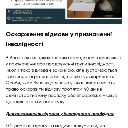
Оскарження відмови у призначенні
інвалідності
В багатьох випадках хворим громадянам відмовляють
у призначенні або продовженні групи інвалідності.
Інколи така відмова є законною, але зустрічаються
протиправні рішення, які підлягають оскарженню.
Особи, яким було відмовлено у інвалідності мають
право оскаржити відмову протягом 40 днів в
адміністративному порядку або впродовж 6 місяців
до адміністративного суду.
Для оскарження відмови у інвалідності необхідно:
1.Отримати відмову та медичні документи, які