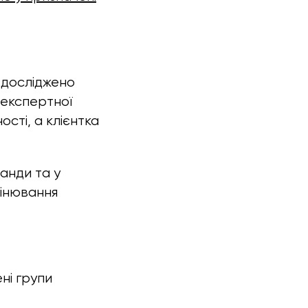
о досліджено
 експертної
сті, а клієнтка
анди та у
цінювання
ні групи