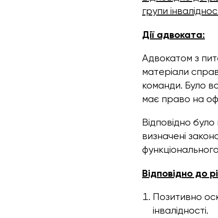
групи інвалідност
Дії адвоката:
Адвокатом з пит
матеріали справ
команди. Було в
має право на оф
Відповідно було
визначені закон
функціонального
Відповідно до 
Позитивно оск
інвалідності.