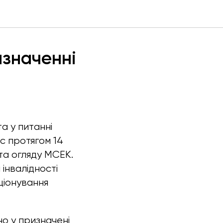
изначенні
а у питанні
ас протягом 14
кта огляду МСЕК.
інвалідності
ціонування
но у призначені