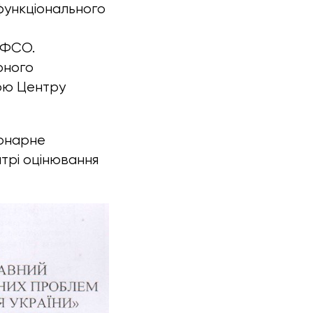
функціонального
ОФСО.
рного
ою Центру
іонарне
трі оцінювання