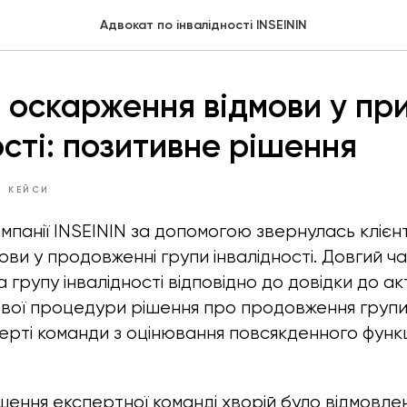
Адвокат по інвалідності INSEININ
 оскарження відмови у пр
ості: позитивне рішення
І КЕЙСИ
мпанії INSEININ за допомогою звернулась клієнт
ви у продовженні групи інвалідності. Довгий ч
 групу інвалідності відповідно до довідки до а
ової процедури рішення про продовження групи 
рті команди з оцінювання повсякденного функ
ішення експертної команді хворій було відмовле