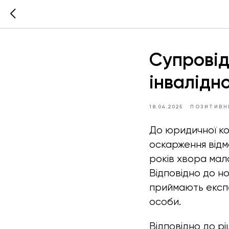
Супровід
інвалідн
18.04.2025
ПОЗИТИВН
До юридичної ко
оскарження відмо
років хвора мала
Відповідно до н
приймають експе
особи.
Відповідно до р