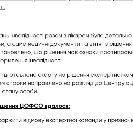
і.
ань інвалідності разом з лікарем було детальн
и, а саме медичні документи та витяг з рішення
становлено, що рішення має ознаки протиправно
ормлення інвалідності.
 підготовлено скаргу на рішення експертної ком
ом строки направлено на розгляд до Центру о
 стану особи.
рішення ЦОФСО вдалося:
аржити відмову експертної команди у призначе