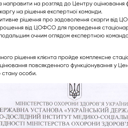
а направити на розгляд до Центру оцінювання 
каргу на рішення експертної команди.
итивне рішення про задоволення скарги від Ц
рошення від ЦОФСО для проведення стаціона
 подальшим очним оглядом експертною команд
аного рішення клієнта пройде комплексне стац
цінювання повсякденного функціонування у Цен
 стану особи.