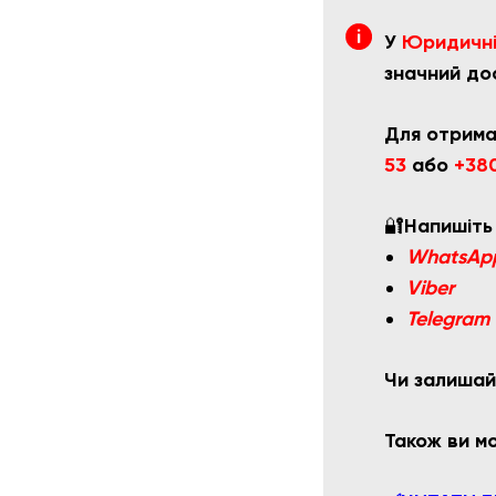
У
Юридичній
значний дос
Для отрима
53
або
+380
🔐
Напишіть
WhatsAp
Viber
Telegram
Чи залишай
Також ви 