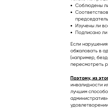
Соблюдены ли
Соответствова
председатель
Изучены ли вс
Подписано ли
Если нарушения 
обжаловать в а
(например, без
пересмотреть р
Поэтому, из это
инвалидности ил
лучшим способо
административно
удовлетворении