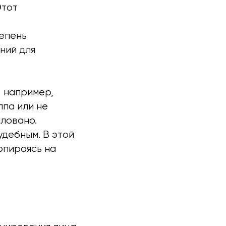
Этот
тепень
ний для
 например,
ппа или не
ловано.
удебным. В этой
опираясь на