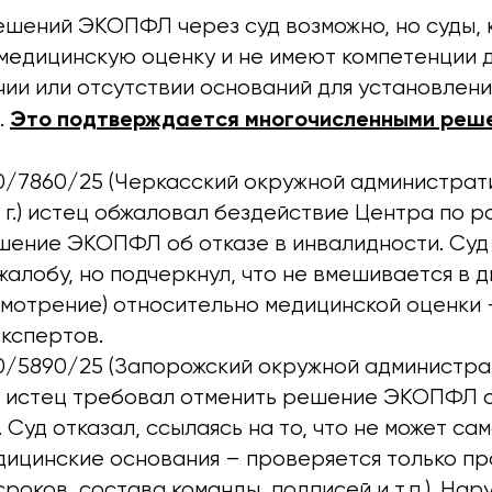
шений ЭКОПФЛ через суд возможно, но суды, к
медицинскую оценку и не имеют компетенции д
чии или отсутствии оснований для установлен
Это подтверждается многочисленными реш
.
0/7860/25 (Черкасский окружной администрати
 г.) истец обжаловал бездействие Центра по 
шение ЭКОПФЛ об отказе в инвалидности. Суд
алобу, но подчеркнул, что не вмешивается в 
смотрение) относительно медицинской оценки 
кспертов.
0/5890/25 (Запорожский окружной администрат
г.) истец требовал отменить решение ЭКОПФЛ 
 Суд отказал, ссылаясь на то, что не может са
дицинские основания – проверяется только п
роков, состава команды, подписей и т.п.). На