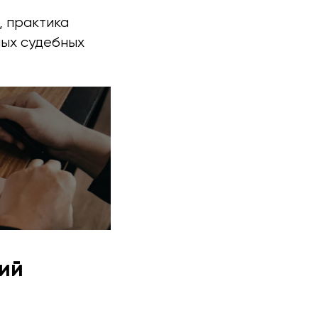
, практика
ных судебных
ий