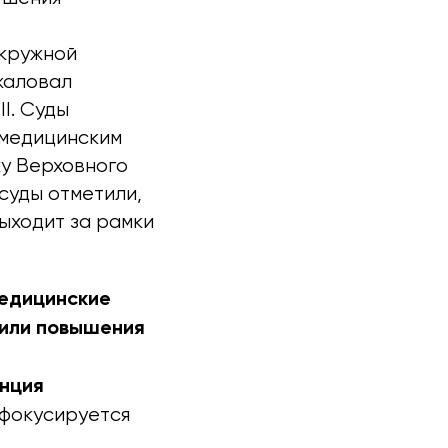
кружной
жаловал
I. Суды
 медицинским
ку Верховного
, суды отметили,
ыходит за рамки
медицинские
 или повышения
енция
 фокусируется