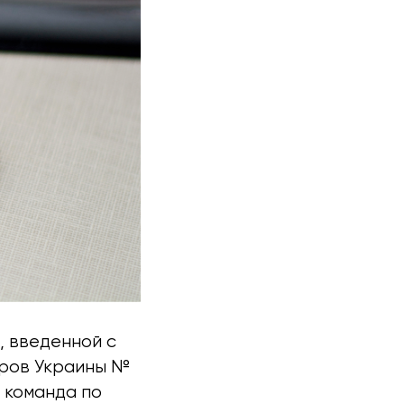
, введенной с
тров Украины №
я команда по