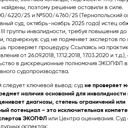
 найдены, поэтому решение оставили в силе.
0/4220/25 и №500/4760/25 (Тернопольский о
ный суд, октябрь-ноябрь 2025 года) истец об
III группы инвалидности, требуя повышения до I
и, подчеркнув: суд не подменяет экспертов по
ишь проверяет процедуру. Ссылаясь на практи
ения от 26.09.2018, 17.12.2018, 17.03.2020 и т.д.)
ьство в дискреционные полномочия ЭКОПФЛ в
вного судопроизводства.
не проверяет 
й следует ключевой вывод: суд
редмет наличия оснований для инвалидности
оценивает диагнозы, степень ограничений или
ый потенциал – это исключительная компет
кспертов ЭКОПФЛ
или Центра оценивания. Суд
едурных аспектах: