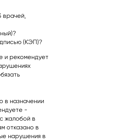
 врачей,
ный)?
дписью (КЭП)?
е и рекомендует
нарушениях
обязать
о в назначении
ендуете -
с жалобой в
ам отказано в
ые нарушения в