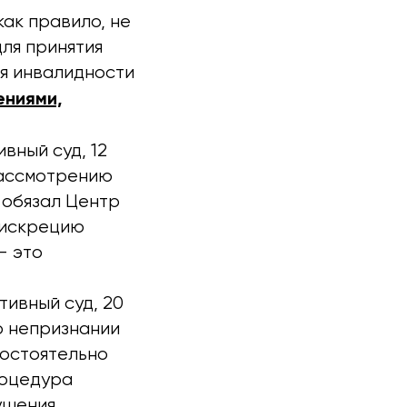
ак правило, не
ля принятия
ия инвалидности
ениями,
вный суд, 12
рассмотрению
 обязал Центр
дискрецию
– это
ивный суд, 20
о непризнании
мостоятельно
роцедура
рушения