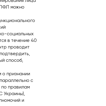
нирования лица
ОПФЛ можно
ункционального
кий
ико-социальных
ся в течение 40
ентр проводит
 подтвердить,
ый способ,
м о признании
 параллельно с
 по правилам
С Украины),
лномочий и