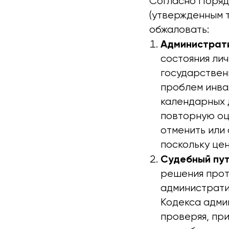
Согласно Поряд
(утвержденным 
обжаловать:
Администрати
состояния ли
государствен
проблем инва
календарных 
повторную оц
отменить или
поскольку це
Судебный пу
решения прот
администрати
Кодекса адми
проверяя, пр