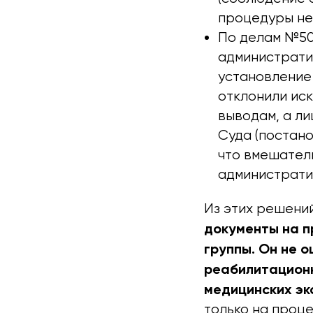
процедуры не
По делам №50
административ
установление 
отклонили иск
выводам, а л
Суда (постановл
что вмешател
администрати
Из этих решени
документы на п
группы. Он не 
реабилитационн
медицинских э
только на проц