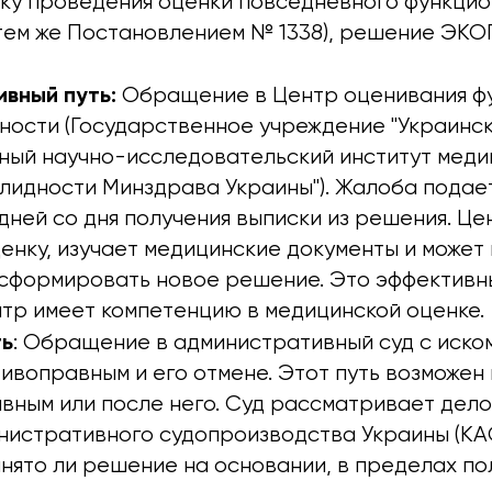
ку проведения оценки повседневного функцио
тем же Постановлением № 1338), решение ЭК
вный путь:
Обращение в Центр оценивания ф
чности (Государственное учреждение "Украинс
ный научно-исследовательский институт мед
лидности Минздрава Украины"). Жалоба подает
дней со дня получения выписки из решения. Ц
енку, изучает медицинские документы и может
 сформировать новое решение. Это эффективн
нтр имеет компетенцию в медицинской оценке.
ть
: Обращение в административный суд с иско
ивоправным и его отмене. Этот путь возможен
вным или после него. Суд рассматривает дело
нистративного судопроизводства Украины (КА
инято ли решение на основании, в пределах по