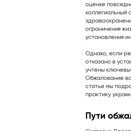
оценке повседн
коллегиальный 
здравоохранени
ограничения жи
установления и
Однако, если р
отказано в уста
учтены ключевы
Обжалование во
статье мы подр
практику украин
Пути обж