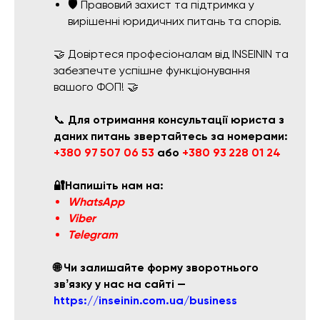
🛡️ Правовий захист та підтримка у
вирішенні юридичних питань та спорів.
🤝 Довіртеся професіоналам від INSEININ та
забезпечте успішне функціонування
вашого ФОП! 🤝
📞
Для отримання консультації юриста з
даних питань звертайтесь за номерами:
+380 97 507 06 53
або
+380 93 228 01 24
🔐Напишіть нам на:
WhatsApp
Viber
Telegram
🌐 Чи залишайте форму зворотнього
звʼязку у нас на сайті —
https://inseinin.com.ua/business