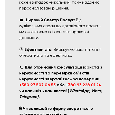
кожен випадок унікальний, тому надаємо
персоналізовані рішення.
💼
Широкий Спектр Послуг:
Від
будівельних справ до договірного права -
ми охоплюємо всі аспекти правової
допомоги.
🕒
Ефективність:
Вирішуємо ваші питання
оперативно та ефективно.
📞
Для отримання консультації юриста з
нерухомості та перевірки обʼєктів
нерухомості звертайтесь за номерами
+380 97 507 06 53
або
+380 93 228 01 24
чи напишіть нам листа! (
WhatsApp, Viber,
Telegram).
🌐 Чи залишайте форму зворотнього
звʼязку у нас на сайті —