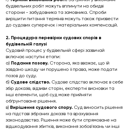
будівельних робіт можуть вплинути на обидві
сторони - забудовника та замовника. Спроби
вирішити питання термінів можуть також призвести
до судових суперечок і матеріальних компенсацій.
2. Процедура перевірки судових спорів в
будівельній галузі
Судовий процес у будівельній сфері зазвичай
включає наступні етапи:
а)
Подання позову.
Сторона, яка вважає, що їй
завдано шкоду чи порушено її права, може подати
позов до суду.
б)
Судове слідство.
Судове слідство включає в себе
збір доказів, відзиви сторін, експертні висновки та
інші елементи, щоб суд може прийняти
обґрунтоване рішення.
в)
Вирішення судового спору.
Суд виносить рішення
на підставі зібраних доказів та врахування
законодавства. Рішення може бути спрямоване на
відшкодування збитків, виконання зобов'язань чи інші