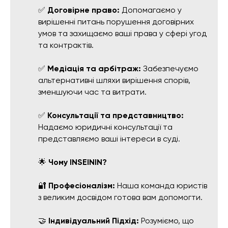
✅
Договірне право:
Допомагаємо у
вирішенні питань порушення договірних
умов та захищаємо ваші права у сфері угод
та контрактів.
✅
Медіація та арбітраж:
Забезпечуємо
альтернативні шляхи вирішення спорів,
зменшуючи час та витрати.
✅
Консультації та представництво:
Надаємо юридичні консультації та
представляємо ваші інтереси в суді.
🌟
Чому INSEININ?
🔐
Професіоналізм:
Наша команда юристів
з великим досвідом готова вам допомогти.
🤝
Індивідуальний Підхід:
Розуміємо, що