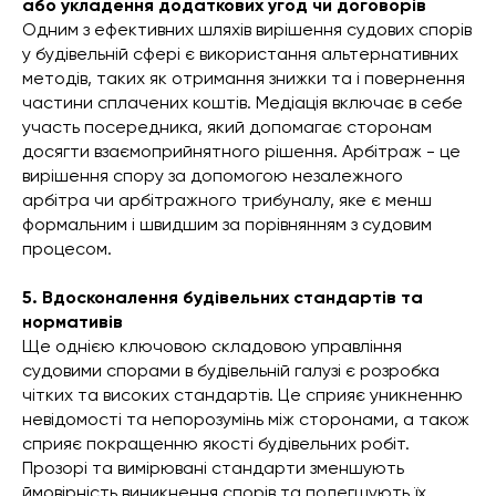
або укладення додаткових угод чи договорів
Одним з ефективних шляхів вирішення судових спорів
у будівельній сфері є використання альтернативних
методів, таких як отримання знижки та і повернення
частини сплачених коштів. Медіація включає в себе
участь посередника, який допомагає сторонам
досягти взаємоприйнятного рішення. Арбітраж - це
вирішення спору за допомогою незалежного
арбітра чи арбітражного трибуналу, яке є менш
формальним і швидшим за порівнянням з судовим
процесом.
5. Вдосконалення будівельних стандартів та
нормативів
Ще однією ключовою складовою управління
судовими спорами в будівельній галузі є розробка
чітких та високих стандартів. Це сприяє уникненню
невідомості та непорозумінь між сторонами, а також
сприяє покращенню якості будівельних робіт.
Прозорі та вимірювані стандарти зменшують
ймовірність виникнення спорів та полегшують їх