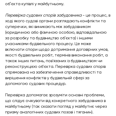
обʼєкта купівлі у майбутньому.
Перевірка судових спорів забудовника
- це процес, в
ході якого судові органи розглядають конфлікти та
суперечки, які виникають між забудовником
(юридичною або фізичною особою, відповідальною
за розробку та будівництво об'єкта) і іншими
учасниками будівельного процесу. Це може
включати спори щодо дотримання договірних умов,
якості будівельних робіт, термінів виконання робіт, а
також інших питань, пов'язаних із будівництвом чи
реконструкцією об'єкта. Перевірка судових спорів
спрямована на забезпечення справедливості та
вирішення конфліктів у будівельній сфері за
допомогою судових процедур.
Перевірка допомагає зрозуміти основні проблеми,
що слідує очікувати від конкретного забудовника в
майбутньому (так сказати погляд у майбутнє через
призму аналогічних судових позові і тяганин).