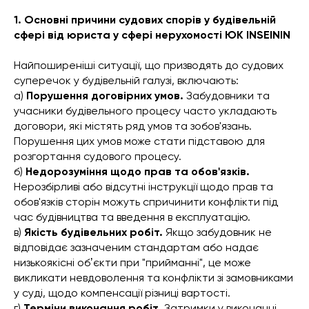
1. Основні причини судових спорів у будівельній
сфері від юриста у сфері нерухомості ЮК INSEININ
Найпоширеніші ситуації, що призводять до судових
суперечок у будівельній галузі, включають:
а)
Порушення договірних умов.
Забудовники та
учасники будівельного процесу часто укладають
договори, які містять ряд умов та зобов'язань.
Порушення цих умов може стати підставою для
розгортання судового процесу.
б)
Недорозуміння щодо прав та обов'язків.
Нерозбірливі або відсутні інструкції щодо прав та
обов'язків сторін можуть спричинити конфлікти під
час будівництва та введення в експлуатацію.
в)
Якість будівельних робіт.
Якщо забудовник не
відповідає зазначеним стандартам або надає
низькоякісні обʼєкти при "прийманні", це може
викликати невдоволення та конфлікти зі замовниками
у суді, щодо компенсації різниці вартості.
г)
Терміни виконання робіт.
Затримки у виконанні