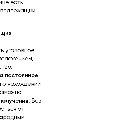
ине есть
и подлежащий
ющих
ь уголовное
 положением,
тво.
а постоянное
и о нахождении
озможно.
получения.
Без
заться от
народным