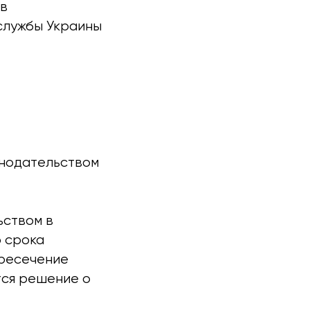
 в
службы Украины
онодательством
ьством в
о срока
ересечение
тся решение о