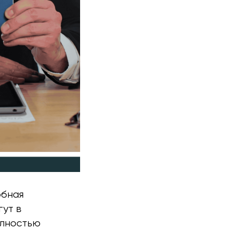
обная
гут в
олностью