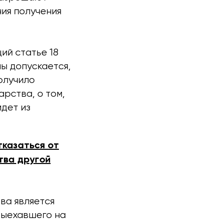
ния получения
ий статье 18
ы допускается,
олучило
рства, о том,
дет из
тказаться от
тва другой
ва является
выехавшего на