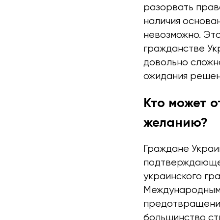
разорвать право
наличия основа
невозможно. Это
гражданстве Укр
довольно сложна
ожидания решен
Кто может о
желанию?
Граждане Украи
подтверждающег
украинского гра
Международным 
предотвращения
большинство ст