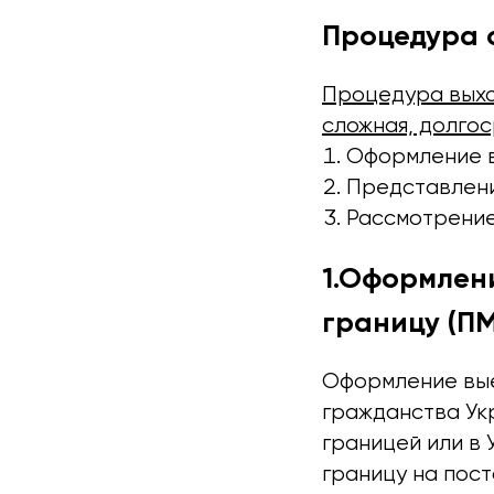
Процедура 
Процедура выхо
сложная, долгос
Оформление в
Представлени
Рассмотрение
1.Оформлен
границу (ПМ
Оформление вые
гражданства Ук
границей или в 
границу на пос