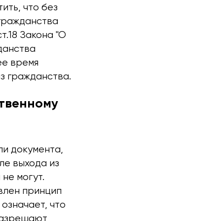
ить, что без
 гражданства
т.18 Закона "О
данства
ее время
з гражданства.
ственному
ли документа,
ле выхода из
не могут.
влен принцип
означает, что
разрешают