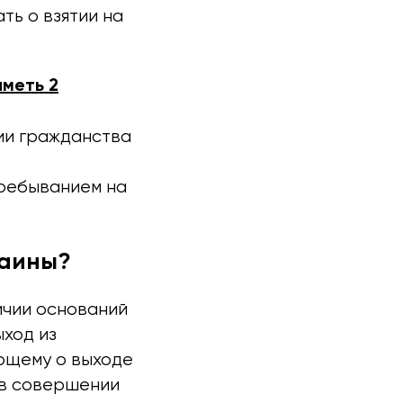
ть о взятии на
иметь 2
ии гражданства
пребыванием на
раины?
ичии оснований
ыход из
ующему о выходе
 в совершении