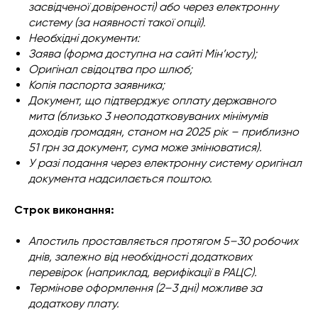
засвідченої довіреності) або через електронну
систему (за наявності такої опції).
Необхідні документи:
Заява (форма доступна на сайті Мін’юсту);
Оригінал свідоцтва про шлюб;
Копія паспорта заявника;
Документ, що підтверджує оплату державного
мита (близько 3 неоподатковуваних мінімумів
доходів громадян, станом на 2025 рік – приблизно
51 грн за документ, сума може змінюватися).
У разі подання через електронну систему оригінал
документа надсилається поштою.
Строк виконання:
Апостиль проставляється протягом 5–30 робочих
днів, залежно від необхідності додаткових
перевірок (наприклад, верифікації в РАЦС).
Термінове оформлення (2–3 дні) можливе за
додаткову плату.