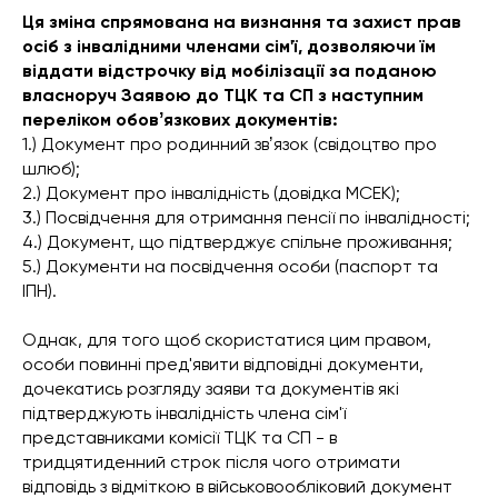
Ця зміна спрямована на визнання та захист прав
осіб з інвалідними членами сім'ї, дозволяючи їм
віддати відстрочку від мобілізації за поданою
власноруч Заявою до ТЦК та СП з наступним
переліком обовʼязкових документів:
1.) Документ про родинний звʼязок (свідоцтво про
шлюб);
2.) Документ про інвалідність (довідка МСЕК);
3.) Посвідчення для отримання пенсії по інвалідності;
4.) Документ, що підтверджує спільне проживання;
5.) Документи на посвідчення особи (паспорт та
ІПН).
Однак, для того щоб скористатися цим правом,
особи повинні пред'явити відповідні документи,
дочекатись розгляду заяви та документів які
підтверджують інвалідність члена сім'ї
представниками комісії ТЦК та СП - в
тридцятиденний строк після чого отримати
відповідь з відміткою в військовообліковий документ