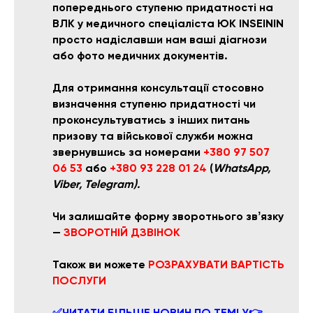
попереднього ступеню придатності на
ВЛК у медичного спеціаліста ЮК INSEININ
просто надіславши нам ваші діагнози
або фото медичних документів.
Для отримання консультації стосовно
визначення ступеню придатності чи
проконсультуватись з інших питань
призову та військової служби
можна
звернувшись за номерами
+380 97 507
06 53
або
+380 93 228 01 24
(
WhatsApp,
Viber, Telegram).
Чи залишайте форму зворотнього звʼязку
—
ЗВОРОТНІЙ ДЗВІНОК
Також ви можете
РОЗРАХУВАТИ ВАРТІСТЬ
ПОСЛУГИ
✅ЧИТАТИ БІЛЬШЕ НОВИН ПО ТЕМІ У👉