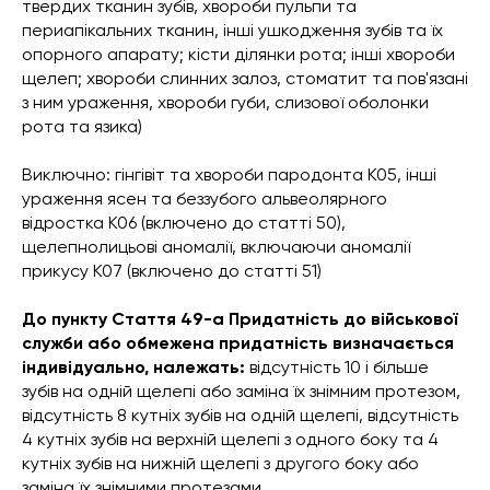
твердих тканин зубів, хвороби пульпи та
периапікальних тканин, інші ушкодження зубів та їх
опорного апарату; кісти ділянки рота; інші хвороби
щелеп; хвороби слинних залоз, стоматит та пов'язані
з ним ураження, хвороби губи, слизової оболонки
рота та язика)
Виключно: гінгівіт та хвороби пародонта К05, інші
ураження ясен та беззубого альвеолярного
відростка К06 (включено до статті 50),
щелепнолицьові аномалії, включаючи аномалії
прикусу К07 (включено до статті 51)
До пункту Стаття 49-а Придатність до військової
служби або обмежена придатність визначається
індивідуально, належать:
відсутність 10 і більше
зубів на одній щелепі або заміна їх знімним протезом,
відсутність 8 кутніх зубів на одній щелепі, відсутність
4 кутніх зубів на верхній щелепі з одного боку та 4
кутніх зубів на нижній щелепі з другого боку або
заміна їх знімними протезами.