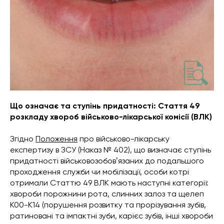
Що означає та ступінь придатності: Стаття 49
розкладу хвороб військово-лікарської комісії (ВЛК)
Згідно
Положення
про військово-лікарську
експертизу в ЗСУ
(Наказ № 402), що визначає ступінь
придатності військовозобовʼязаних до подальшого
проходження служби чи мобілізації, особи котрі
отримали Статтю 49 ВЛК мають наступні категорії:
хвороби порожнини рота, слинних залоз та щелеп
К00-К14 (порушення розвитку та прорізування зубів,
ратиновані та імпактні зуби, карієс зубів, інші хвороби