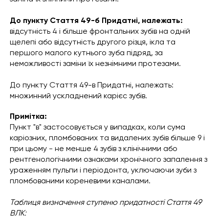
До пункту Стаття 49-б Придатні, належать:
відсутність 4 і більше фронтальних зубів на одній
щелепі або відсутність другого різця, ікла та
першого малого кутнього зуба підряд, за
неможливості заміни їх незнімними протезами.
До пункту Стаття 49-в Придатні, належать:
множинний ускладнений карієс зубів.
Примітка:
Пункт "в" застосовується у випадках, коли сума
каріозних, пломбованих та видалених зубів більше 9 і
при цьому - не менше 4 зубів з клінічними або
рентгенологічними ознаками хронічного запалення з
ураженням пульпи і періодонта, уключаючи зуби з
пломбованими кореневими каналами.
Таблиця визначення ступеню придатності Стаття 49
ВЛК: