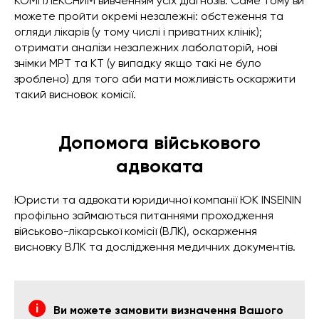
КОМПЛЕКСНИМ вивченням усіх діагнозів. Саме тому ви
можете пройти окремі незалежні: обстеження та
огляди лікарів (у тому числі і приватних клінік);
отримати аналізи незалежних лаболаторій, нові
знімки МРТ та КТ (у випадку якщо такі не було
зроблено) для того аби мати можливість оскаржити
такий висновок комісії.
Допомога військового
адвоката
Юристи та адвокати юридичної компанії ЮК INSEININ
профільно займаються питаннями проходження
військово-лікарської комісії (ВЛК), оскарження
висновку ВЛК та дослідження медичних документів.
Ви можете замовити визначення Вашого