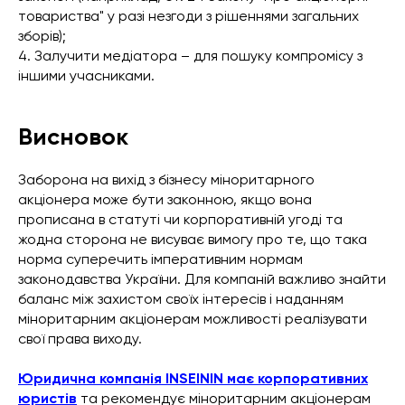
товариства" у разі незгоди з рішеннями загальних
зборів);
4. Залучити медіатора – для пошуку компромісу з
іншими учасниками.
Висновок
Заборона на вихід з бізнесу міноритарного
акціонера може бути законною, якщо вона
прописана в статуті чи корпоративній угоді та
жодна сторона не висуває вимогу про те, що така
норма суперечить імперативним нормам
законодавства України. Для компаній важливо знайти
баланс між захистом своїх інтересів і наданням
міноритарним акціонерам можливості реалізувати
свої права виходу.
Юридична компанія INSEININ має корпоративних
юристів
та рекомендує міноритарним акціонерам