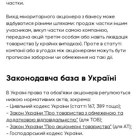
частки.
Вихід міноритарного акціонера з бізнесу може
відбуватися різними шляхами: продаж частки іншим
учасникам, викуп частки самою компанією,
передача акцій третім особам або навіть ліквідація
товариства (у крайніх випадках). Проте в статуті
компанії або в угодах між акціонерами можуть бути
прописані заборони чи обмеження на такі дії.
Законодавча база в Україні
В Україні права та обов’язки акціонерів регулюються
низкою нормативних актів, зокрема:
- Цивільний кодекс України (статті 167, 389 тощо);
-
Закон України "Про товариства з обмеженою та
додатковою відповідальністю"
(для ТОВ);
-
Закон України "Про акціонерні товариства"
(для АТ);
- Господарський кодекс України.