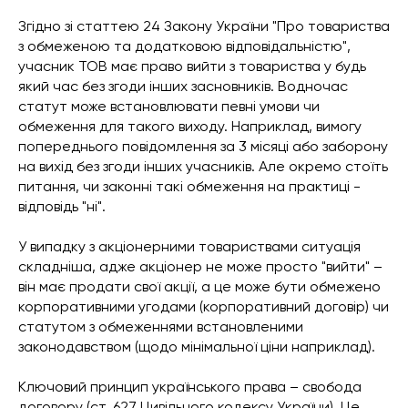
Згідно зі статтею 24 Закону України "Про товариства
з обмеженою та додатковою відповідальністю",
учасник ТОВ має право вийти з товариства у будь
який час без згоди інших засновників. Водночас
статут може встановлювати певні умови чи
обмеження для такого виходу. Наприклад, вимогу
попереднього повідомлення за 3 місяці або заборону
на вихід без згоди інших учасників. Але окремо стоїть
питання, чи законні такі обмеження на практиці -
відповідь "ні".
У випадку з акціонерними товариствами ситуація
складніша, адже акціонер не може просто "вийти" –
він має продати свої акції, а це може бути обмежено
корпоративними угодами (корпоративний договір) чи
статутом з обмеженнями встановленими
законодавством (щодо мінімальної ціни наприклад).
Ключовий принцип українського права – свобода
договору (ст. 627 Цивільного кодексу України). Це