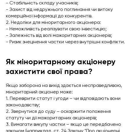
- Стабільність складу учасників;
- Захист від недружнього поглинання чи витоку
комерційної інформації до конкурентів.
2. Недоліки для міноритарного акціонера:
- Неможливість реалізувати свою інвестицію;
- Залежність від волі мажоритарних акціонерів;
- Ризик знецінення частки через внутрішні конфлікти.
Як міноритарному акціонеру
захистити свої права?
Якщо заборона на вихід здається несправедливою,
міноритарний акціонер може:
1. Перевірити статут і угоди – чи відповідають вони
законодавству;
2. Звернутися до суду – оскаржити положення
статуту чи дії мажоритарних акціонерів;
3. Вимагати викупу частки – якщо це передбачено
законом (наприклад, ст. 24 Закону "Про акціонерні