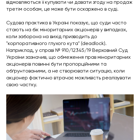
відмовляються її купувати чи давати згоду на продаж
третім особам, це може бути оскаржено в суді.
Судова практика в Україні показує, що суди часто
стають на бік міноритарних акціонерів у випадках,
коли заборона на вихід призводить до
"корпоративного глухого кута" (deadlock).
Наприклад, у справі № 910/12345/19 Верховний Суд
України зазначив, що обмеження прав міноритарних
акціонерів повинні бути пропорційними та
обґрунтованими, а не створювати ситуацію, коли
акціонер фактично втрачає можливість реалізувати
свою частку.