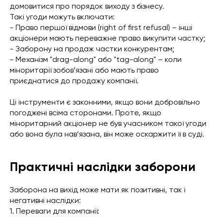
домовитися про порядок виходу з бізнесу.
Такі угоди можуть включати:
- Право першої відмови (right of first refusal) – інші
акціонери мають переважне право викупити частку;
- Заборону на продаж частки конкурентам;
- Механізм "drag-along" або "tag-along" – коли
міноритарії зобов’язані або мають право
приєднатися до продажу компанії.
Ці інструменти є законними, якщо вони добровільно
погоджені всіма сторонами. Проте, якщо
міноритарний акціонер не був учасником такої угоди
або вона була нав’язана, він може оскаржити її в суді.
Практичні наслідки заборони
Заборона на вихід може мати як позитивні, так і
негативні наслідки:
1. Переваги для компанії: