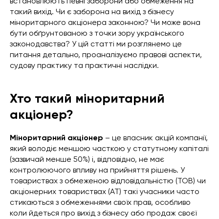
встановлюють певні заборони або обмеження на
такий вихід. Чи є заборона на вихід з бізнесу
міноритарного акціонера законною? Чи може вона
бути обґрунтованою з точки зору українського
законодавства? У цій статті ми розглянемо це
питання детально, проаналізуємо правові аспекти,
судову практику та практичні наслідки.
Хто такий міноритарний
акціонер?
Міноритарний акціонер
– це власник акцій компанії,
який володіє меншою часткою у статутному капіталі
(зазвичай менше 50%) і, відповідно, не має
контролюючого впливу на прийняття рішень. У
товариствах з обмеженою відповідальністю (ТОВ) чи
акціонерних товариствах (АТ) такі учасники часто
стикаються з обмеженнями своїх прав, особливо
коли йдеться про вихід з бізнесу або продаж своєї