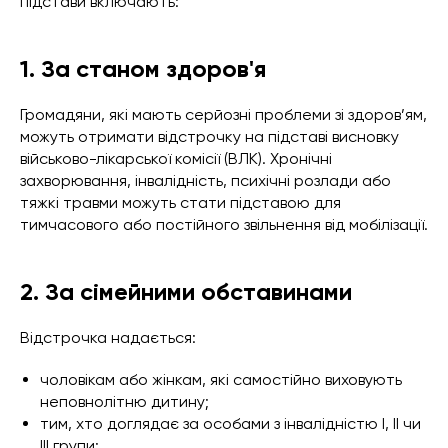
підстави включають:
1. За станом здоров'я
Громадяни, які мають серйозні проблеми зі здоров’ям,
можуть отримати відстрочку на підставі висновку
військово-лікарської комісії (ВЛК). Хронічні
захворювання, інвалідність, психічні розлади або
тяжкі травми можуть стати підставою для
тимчасового або постійного звільнення від мобілізації.
2. За сімейними обставинами
Відстрочка надається:
чоловікам або жінкам, які самостійно виховують
неповнолітню дитину;
тим, хто доглядає за особами з інвалідністю I, ІІ чи
ІII групи;