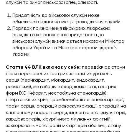
служби та вимог військової спеціальності.
Придатність до військової служби може
обмеженою відносно місць проходження служби.
Порядок призначення військових лікарських
оглядів та встановлення придатності до
військової служби визначається наказами Міністра
оборони України та Міністра охорони здоров'я
України.
Стаття 44 ВЛК
включає у себе:
передбачає стани
після перенесених гострих запальних уражень
серця (перикардит, міокардит, ендокардит,
ревматизм), метаболічної кардіоміопатії, гострих
форм ІХС (інфаркт, нестабільна стенокардія),
гіпертонічних криз, тромбоемболії легеневої артерії,
травм серця, операцій реваскуляризації, операцій на
клапанному апараті серця, імплантації стимуляторів,
кардіовертерів, хірургічного лікування аритмій,
захворювань магістральних артерій або вен, стану
після гострого порушення мозкового кровообігу за