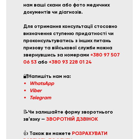
нам ваші скани або фото медичних
документів чи діагнозів.
Для отримання консультації стосовно
визначення ступеню придатності чи
проконсультуватись з інших питань
призову та військової служби
можна
звернувшись за номерами
+380 97 507
06 53
або
+380 93 228 01 24
🔐
Напишіть нам на:
WhatsApp
Viber
Telegram
📝
Чи залишайте форму зворотнього
звʼязку —
ЗВОРОТНІЙ ДЗВІНОК
👍
Також ви можете
РОЗРАХУВАТИ