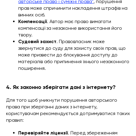
авторське право і суміжні права"
, порушення
прав може спричинити накладення штрафів на
винних осіб.
Компенсації
. Автор має право вимагати
компенсації за незаконне використання його
твору.
Судовий захист
. Правовласник може
звернутися до суду для захисту своїх прав, що
може призвести до блокування доступу до
матеріалів або припинення їхнього незаконного
поширення.
4. Як законно зберігати дані з інтернету?
Для того щоб уникнути порушення авторського
права при зберіганні даних з інтернету,
користувачам рекомендується дотримуватися таких
правил:
Перевіряйте ліцензії
. Перед збереженням