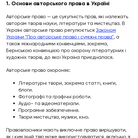
1. Основи авторського права в Україні
Авторське право — це сукупність прав, які належать
авторам творів науки, літератури та мистецтва. В
Україні авторське право регулюється
Законом
України "Про авторське право і суміжні права"
, а
також міжнародними конвенціями, зокрема,
Бернською конвенцією про охорону літературних і
художніх творів, до якої Україна приєдналася.
Авторське право охороняє:
Літературні твори, зокрема статті, книги,
блоги.
Фотографії та графічні роботи.
Аудіо- та відеоматеріали.
Програмне забезпечення.
Твори мистецтва, музики, кіно.
Правовласники мають виключне право вирішувати,
як і ким їхній твір може використовуватися, включно зі