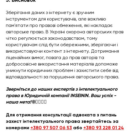
5. Висновок
Зберігання даних з інтернету є зручним
інструментом для користувачів, але важливо
пам'ятати про правові обмеження, які накладає
авторське право. В Україні охорона авторських прав
чітко регулюється законодавством, тому
користувачам слід бути обережними, зберігаючи і
використовуючи контент з інтернету. Дотримання
ліцензійних вимог, повага до прав авторів та
добросовісне використання матеріалів допоможе
уникнути юридичних проблем і захистити себе від
відповідальності за порушення авторського права.
Зверніться до наших експертів з інтелектуального
права в Юридичній компанії INSEININ. Ваш успіх -
наша мета!
🌐👩‍⚖️👨‍⚖️
Для отримання консультації адвоката з питань
захист інтелектуального права звертайтесь за
номерами
+380 97 507 06 53
або
+380 93 228 01 24