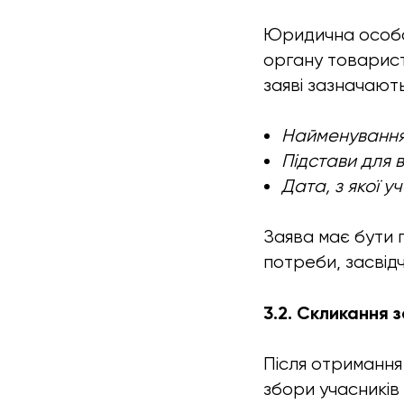
Юридична особа,
органу товарист
заяві зазначають
Найменування
Підстави для в
Дата, з якої 
Заява має бути 
потреби, засвід
3.2. Скликання 
Після отримання
збори учасників