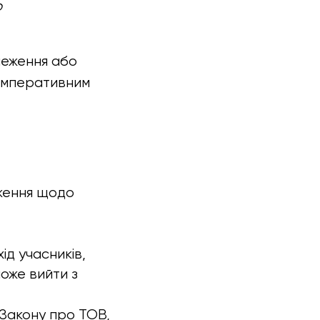
о
меження або
 імперативним
ження щодо
д учасників,
оже вийти з
4 Закону про ТОВ,