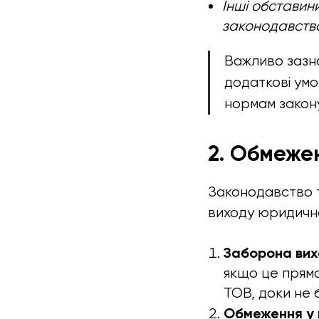
Інші обставин
законодавств
Важливо зазн
додаткові умо
нормам закону
2. Обмеже
Законодавство 
виходу юридично
Заборона вихо
якщо це прямо
ТОВ, доки не б
Обмеження у п