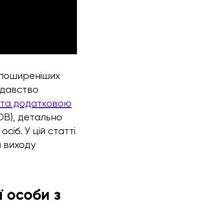
йпоширеніших
одавство
 та додатковою
ТОВ), детально
іб. У цій статті
и виходу
ї особи з