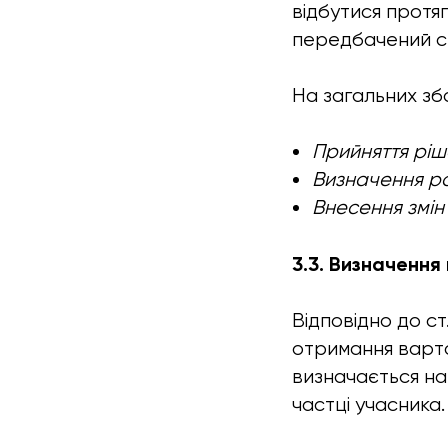
відбутися протя
передбачений с
На загальних зб
Прийняття ріш
Визначення ро
Внесення змін 
3.3. Визначення
Відповідно до с
отримання вартос
визначається на
частці учасника.