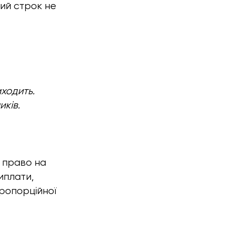
ший строк не
ходить.
иків.
є право на
иплати,
пропорційної