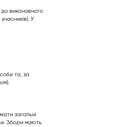
 до виконавчого
часників). У
оби та, за
ом).
кати загальні
би. Збори мають