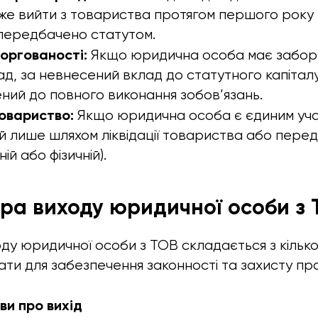
же вийти з товариства протягом першого року й
 передбачено статутом.
оргованості:
Якщо юридична особа має забор
д, за невнесений вклад до статутного капіталу)
ний до повного виконання зобов’язань.
овариство:
Якщо юридична особа є єдиним учас
й лише шляхом ліквідації товариства або переда
ій або фізичній).
ура виходу юридичної особи з
у юридичної особи з ТОВ складається з кількох 
ти для забезпечення законності та захисту прав
ви про вихід