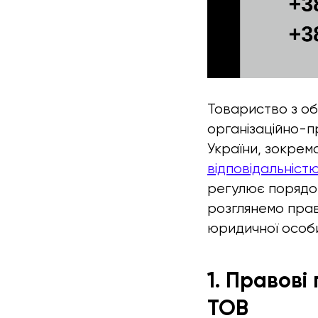
Товариство з об
організаційно-п
України, зокрем
відповідальніст
регулює порядок 
розглянемо прав
юридичної особи
1. Правові
ТОВ