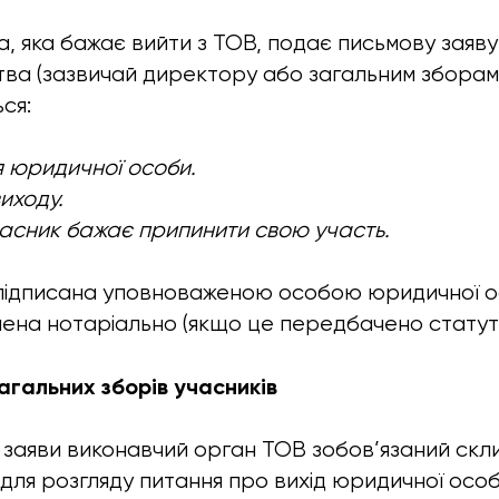
 яка бажає вийти з ТОВ, подає письмову заяву
ва (зазвичай директору або загальним зборам у
ся:
 юридичної особи.
иходу.
учасник бажає припинити свою участь.
підписана уповноваженою особою юридичної ос
чена нотаріально (якщо це передбачено статут
загальних зборів учасників
 заяви виконавчий орган ТОВ зобов’язаний скли
 для розгляду питання про вихід юридичної осо