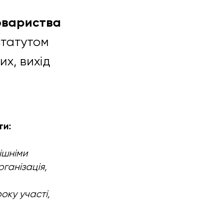
овариства
статутом
их, вихід
ти:
ішніми
ганізація,
оку участі,