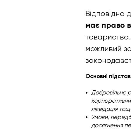
Відповідно 
має право в
товариства. 
можливий з
законодавст
Основні підста
Добровільне р
корпоративним
ліквідація тощ
Умови, передб
досягнення пе