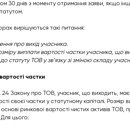
гом 30 днів з моменту отримання заяви, якщо ін
татутом.
орах вирішуються такі питання:
ення про вихід учасника.
зміру виплати вартості частки учасника, що ви
до статуту ТОВ у зв’язку зі зміною складу учасн
 вартості частки
т. 24 Закону про ТОВ, учасник, що виходить, ма
ті своєї частки у статутному капіталі. Розмір в
 основі ринкової вартості чистих активів ТОВ, 
 Для цього: