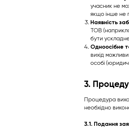
учасник не мо
якщо інше не
Наявність заб
ТОВ (наприкла
бути ускладне
Одноосібне т
вихід можливи
особі (юридичн
3. Процед
Процедура виход
необхідно викона
3.1. Подання зая