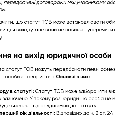
и, передбачені договорами між учасниками аб
ом.
ачити, що статут ТОВ може встановлювати об
ви для виходу, але вони не повинні суперечити
.
ння на вихід юридичної особи
та статут ТОВ можуть передбачати певні обме
Основні з них:
ї особи з товариства.
ду в статуті:
Статут ТОВ може забороняти вихі
 зазначено. У такому разі юридична особа не м
уде внесено відповідні зміни до статуту.
ерший рік діяльності:
Відповідно до ч. 2 ст. 2