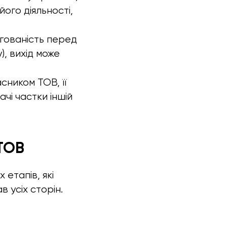
ого діяльності,
гованість перед
, вихід може
ником ТОВ, її
чі частки іншій
 ТОВ
етапів, які
 усіх сторін.