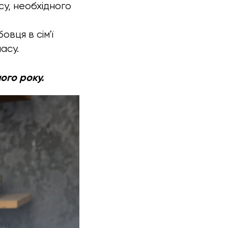
су, необхідного
овця в сім'ї
асу.
ого року.