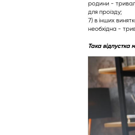
родини - тривал
для проїзду;
7) в інших винят
необхідна - три
Така відпустка 