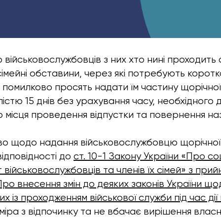
військовослужбовців з них хто нині проходить 
імейні обставини, через які потребують корот
, і помилково просять надати їм частину щорічно
істю 15 днів без урахування часу, необхідного д
о місця проведення відпустки та повернення на
во щодо надання військовослужбовцю щорічної 
ідповідності до
ст. 10-1 Закону України «Про со
військовослужбовців та членів їх сімей» з прийн
Про внесення змін до деяких законів України щ
их із проходженням військової служби під час ді
міра з відпочинку та не вбачає вирішення влас