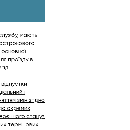
службу, мають
кострокового
ї основної
ля проїзду в
зад.
відпустки
ціальний і
яттям змін згідно
одо окремих
ї воєнного стану»
них термінових