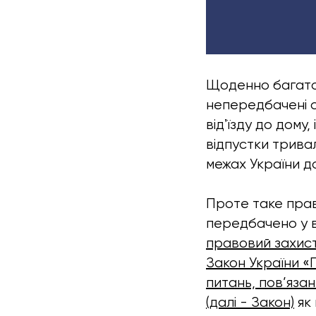
Щоденно багато 
непередбачені с
відʼїзду до дому
відпустки тривал
межах України д
Проте таке пра
передбачено у в
правовий захист 
Закон України «
питань, пов’язан
(далі - Закон)
як 