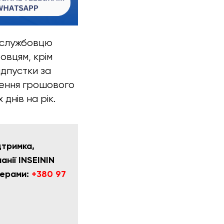
вослужбовцю
овцям, крім
ідпустки за
ження грошового
днів на рік.
дтримка,
нії INSEININ
мерами:
+380 97