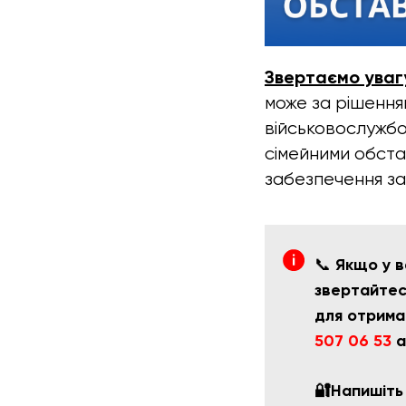
Звертаємо уваг
може за рішення
військовослужбо
сімейними обста
забезпечення за
📞
Якщо у в
звертайтесь
для отрима
507 06 53
а
🔐Напишіть