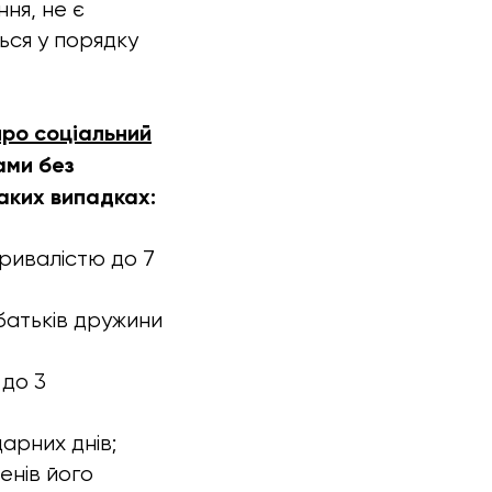
ня, не є
ься у порядку
"про соціальний
ами без
аких випадках:
тривалістю до 7
 батьків дружини
 до 3
арних днів;
енів його