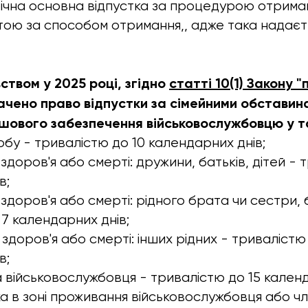
річна основна відпустка за процедурою отриман
тою за способом отримання,, адже така надаєт
ством у 2025 році, згідно
статті 10(1) Закону 
чено право відпустки за сімейними обставин
шового забезпечення військовослужбовцю у т
юбу - тривалістю до 10 календарних днів;
 здоров'я або смерті: дружини, батьків, дітей - 
в;
 здоров'я або смерті: рідного брата чи сестри,
 7 календарних днів;
 здоров'я або смерті: інших рідних - тривалістю
в;
а військовослужбовця - тривалістю до 15 календ
ха в зоні проживання військовослужбовця або чл