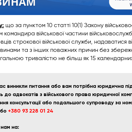
у:
що за пунктом 10 статті 10(1) Закону військо
м командира військової частини військовослужб
вців строкової військової служби, надаватися в
винами та з інших поважних причин без збере
гальною тривалістю не більш як 15 календарних 
ас виникли питання або вам потрібна юридична пі
 до адвокатів з військового права юридичної компа
ння консультації або подальшого супроводу за но
бо
+380 93 228 01 24
 нам на: