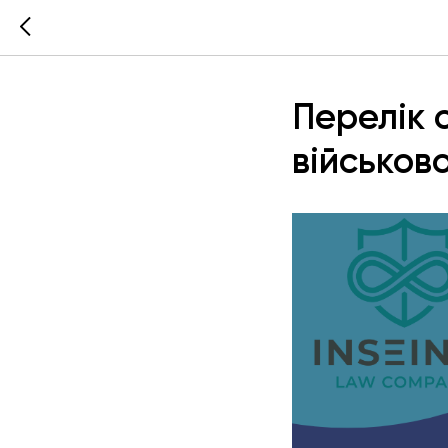
Перелік 
військов