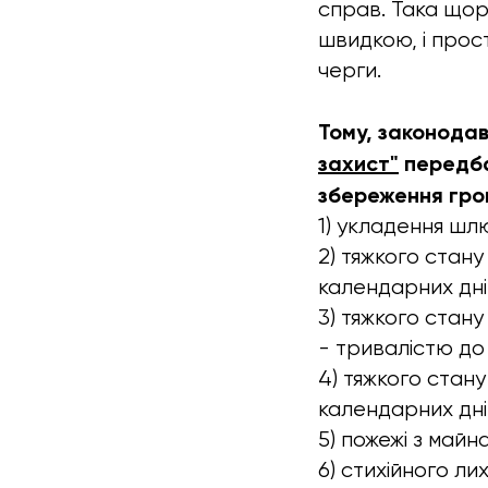
справ
. Така що
швидкою, і прос
черги.
Тому, законодав
захист"
передба
збереження гро
1) укладення шл
2) тяжкого стану
календарних дні
3) тяжкого стану
- тривалістю до
4) тяжкого стану
календарних дні
5) пожежі з майн
6) стихійного ли