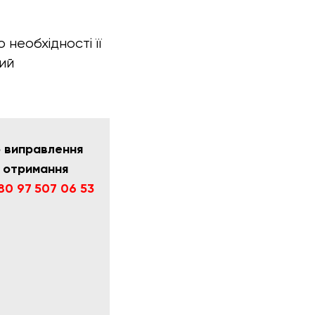
необхідності її
кий
о виправлення
о отримання
80 97 507 06 53