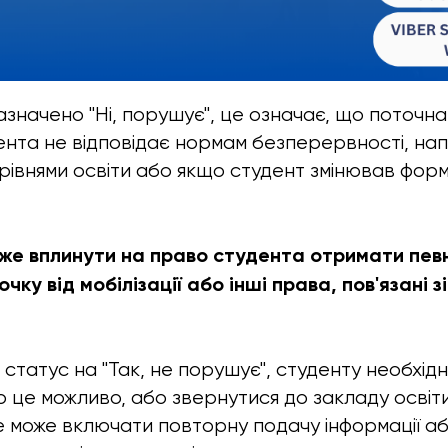
азначено "Ні, порушує", це означає, що поточна
ента не відповідає нормам безперервності, на
 рівнями освіти або якщо студент змінював фор
же вплинути на право студента отримати певні
чку від мобілізації або інші права, пов'язані 
 статус на "Так, не порушує", студенту необхід
 це можливо, або звернутися до закладу освіти
е може включати повторну подачу інформації а