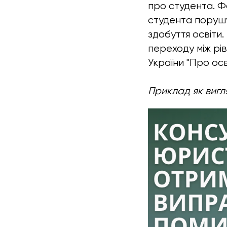
про студента. Ф
студента поруш
здобуття освіти
переходу між рі
України "Про осв
Приклад як вигл