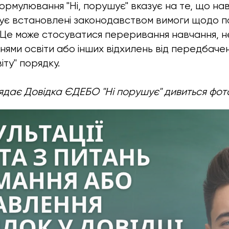
ормулювання "Ні, порушує" вказує на те, що н
ує встановлені законодавством вимоги щодо п
. Це може стосуватися переривання навчання, 
внями освіти або інших відхилень від передбач
іту" порядку.
ядає Довідка ЄДЕБО "Ні порушує" дивиться фот