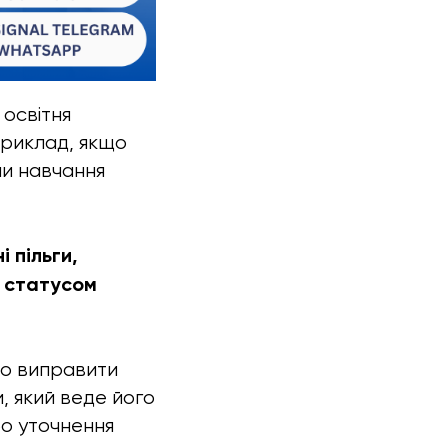
 освітня
приклад, якщо
ми навчання
 пільги,
зі статусом
но виправити
, який веде його
бо уточнення