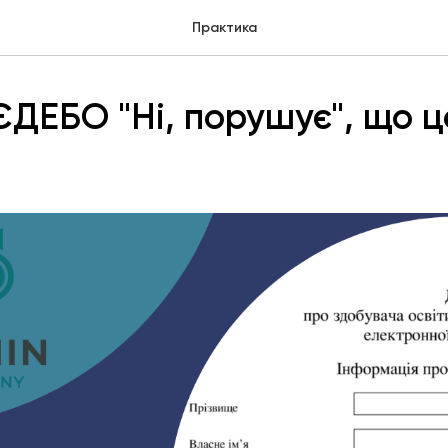
Практика
ЄДЕБО "Ні, порушує", що ц
?