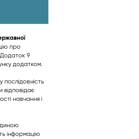
ержавної
цію про
ь Додаток 9
унку додатком.
у послідовність
чи відповідає
сті навчання і
Єдиною
ть інформацію