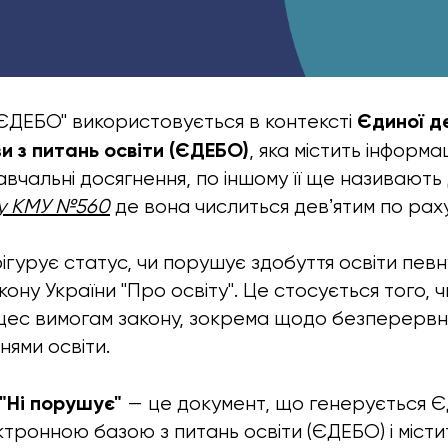
Єдиної д
 ЄДЕБО" використовується в контексті
и з питань освіти (ЄДЕБО)
, яка містить інформа
навчальні досягнення, по іншому її ще називают
у КМУ №560
де вона числиться девʼятим по рах
фігурує статус, чи порушує здобуття освіти певн
Закону України "Про освіту". Це стосується того, 
ес вимогам закону, зокрема щодо безперервно
нями освіти.
"Ні порушує"
— це документ, що генерується 
ронною базою з питань освіти (ЄДЕБО) і місти