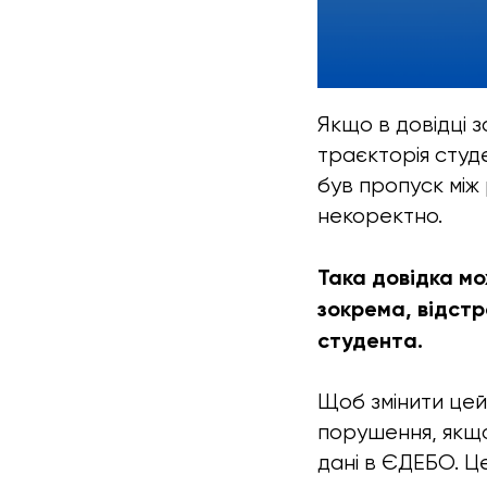
Якщо в довідці з
траєкторія студ
був пропуск між
некоректно.
Така довідка мо
зокрема, відстро
студента.
Щоб змінити цей
порушення, якщо
дані в ЄДЕБО. Ц