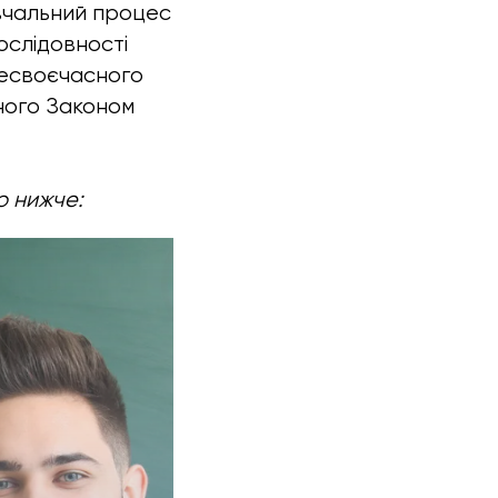
авчальний процес
ослідовності
несвоєчасного
еного Законом
о нижче: