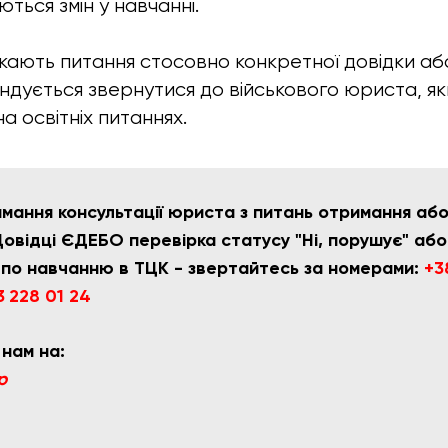
ться змін у навчанні​.
кають питання стосовно конкретної довідки або 
ендується звернутися до військового юриста, я
на освітніх питаннях.
мання консультації юриста з питань отримання аб
Довідці ЄДЕБО перевірка статусу "Ні, порушує" аб
 по навчанню в ТЦК - звертайтесь за номерами:
+3
3 228 01 24
 нам на:
p