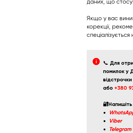
даних, що стосую
Якщо у вас вини
корекції, реком
спеціалізується 
📞
Для отри
помилок у 
відстрочки
або
+380 9
🔐Напишіть
WhatsAp
Viber
Telegram