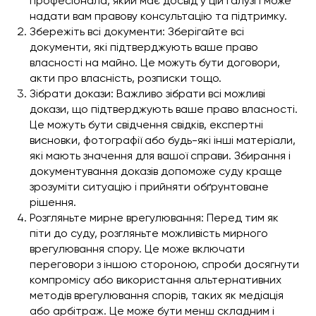
професіонала, який має досвід у цій галузі і може
надати вам правову консультацію та підтримку.
Збережіть всі документи: Зберігайте всі
документи, які підтверджують ваше право
власності на майно. Це можуть бути договори,
акти про власність, розписки тощо.
Зібрати докази: Важливо зібрати всі можливі
докази, що підтверджують ваше право власності.
Це можуть бути свідчення свідків, експертні
висновки, фотографії або будь-які інші матеріали,
які мають значення для вашої справи. Збирання і
документування доказів допоможе суду краще
зрозуміти ситуацію і прийняти обґрунтоване
рішення.
Розгляньте мирне врегулювання: Перед тим як
піти до суду, розгляньте можливість мирного
врегулювання спору. Це може включати
переговори з іншою стороною, спроби досягнути
компромісу або використання альтернативних
методів врегулювання спорів, таких як медіація
або арбітраж. Це може бути менш складним і