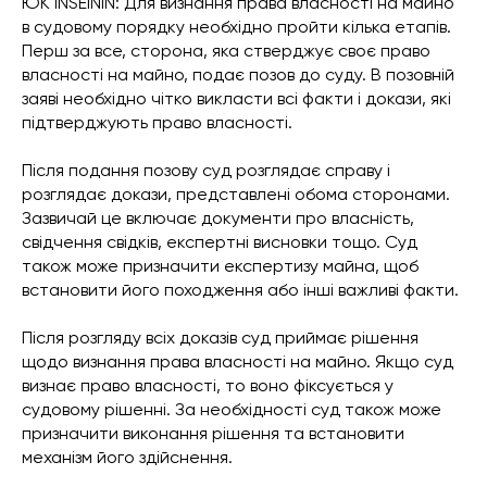
ЮК INSEININ: Для визнання права власності на майно
в судовому порядку необхідно пройти кілька етапів.
Перш за все, сторона, яка стверджує своє право
власності на майно, подає позов до суду. В позовній
заяві необхідно чітко викласти всі факти і докази, які
підтверджують право власності.
Після подання позову суд розглядає справу і
розглядає докази, представлені обома сторонами.
Зазвичай це включає документи про власність,
свідчення свідків, експертні висновки тощо. Суд
також може призначити експертизу майна, щоб
встановити його походження або інші важливі факти.
Після розгляду всіх доказів суд приймає рішення
щодо визнання права власності на майно. Якщо суд
визнає право власності, то воно фіксується у
судовому рішенні. За необхідності суд також може
призначити виконання рішення та встановити
механізм його здійснення.