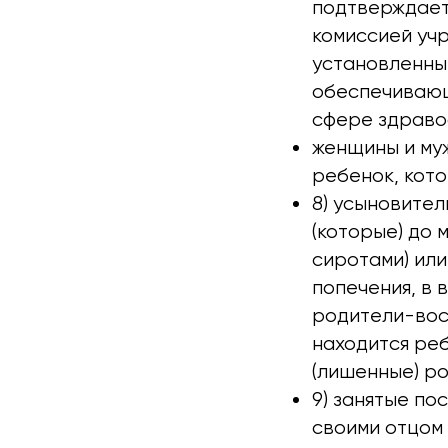
подтверждает
комиссией учр
установленны
обеспечивающ
сфере здравоо
женщины и му
ребенок, кото
8) усыновител
(которые) до 
сиротами) или
попечения, в 
родители-вос
находится реб
(лишенные) ро
9) занятые по
своими отцом 