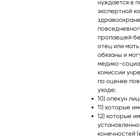
нуждается в 
экспертной к
здравоохране
повседневного
пропавшей бе
отец или мать
обязаны и мог
медико-социа
комиссии учр
по оценке по
уходе;
10) опекун ли
11) которые им
12) которые им
установленной
конечностей (к