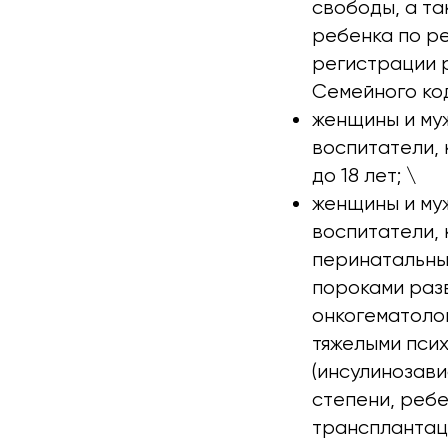
свободы, а та
ребенка по ре
регистрации 
Семейного код
женщины и му
воспитатели,
до 18 лет; \
женщины и му
воспитатели,
перинатальны
пороками раз
онкогематоло
тяжелыми пси
(инсулинозави
степени, ребе
трансплантац