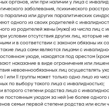
ных органов, или при наличии у лица с инвалидн
гического заболевания, психического расстро
о паралича или других паралитических синдр
меют одного из своих родителей с инвалидность
ного из родителей жены (мужа) из числа лиц с 
, при условии отсутствия других лиц, которые н
ыми и в соответствии с законом обязаны их с
 такие лица сами являются лицами с инвалидно
остоянном уходе, находятся под арестом (кро
вают наказание в виде ограничения или лишени
твия невоеннообязанных лиц осуществлять ухо
 I или II группы может только одно лицо из чис
ных по выбору такого лица с инвалидностью;
ьи второго степени родства лица с инвалидност
ые постоянным уходом за ней (не более одного 
енов семьи первой степени родства или если 