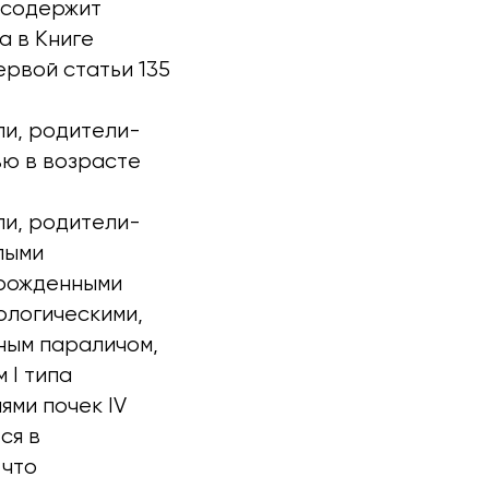
 содержит
а в Книге
рвой статьи 135
ли, родители-
ью в возрасте
ли, родители-
лыми
врожденными
ологическими,
ным параличом,
 I типа
ями почек IV
ся в
 что