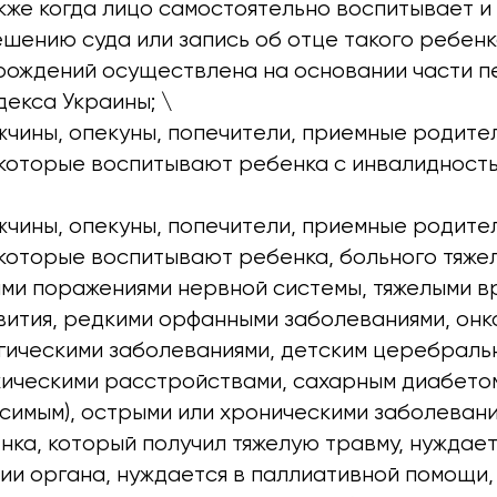
кже когда лицо самостоятельно воспитывает и
шению суда или запись об отце такого ребенк
рождений осуществлена на основании части пе
екса Украины; \
жчины, опекуны, попечители, приемные родите
 которые воспитывают ребенка с инвалидност
жчины, опекуны, попечители, приемные родите
 которые воспитывают ребенка, больного тяже
ми поражениями нервной системы, тяжелыми 
вития, редкими орфанными заболеваниями, онк
гическими заболеваниями, детским церебраль
хическими расстройствами, сахарным диабетом
симым), острыми или хроническими заболевани
нка, который получил тяжелую травму, нуждает
ии органа, нуждается в паллиативной помощи,