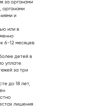
я за органами
, органами
ниями и
ью или в
еменно
к 6-12 месяцев
более детей в
по уплате
ежей за три
те до 18 лет,
шен
естно
естах лишения