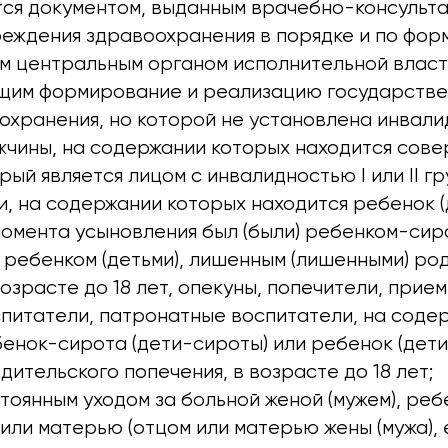
ся документом, выданным врачебно-консульт
еждения здравоохранения в порядке и по фор
м центральным органом исполнительной власт
им формирование и реализацию государствен
хранения, но которой не установлена инвалид
жчины, на содержании которых находится сов
рый является лицом с инвалидностью I или II гр
и, на содержании которых находится ребенок (
момента усыновления был (были) ребенком-сир
 ребенком (детьми), лишенным (лишенными) ро
возрасте до 18 лет, опекуны, попечители, прие
питатели, патронатные воспитатели, на соде
енок-сирота (дети-сироты) или ребенок (дети
дительского попечения, в возрасте до 18 лет;
стоянным уходом за больной женой (мужем), ре
или матерью (отцом или матерью жены (мужа), 