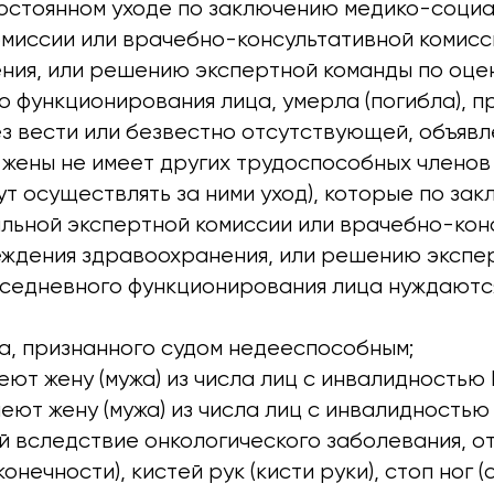
постоянном уходе по заключению медико-соци
омиссии или врачебно-консультативной комисс
ния, или решению экспертной команды по оце
 функционирования лица, умерла (погибла), п
з вести или безвестно отсутствующей, объявл
 жены не имеет других трудоспособных членов
ут осуществлять за ними уход), которые по за
льной экспертной комиссии или врачебно-кон
еждения здравоохранения, или решению экспе
вседневного функционирования лица нуждаютс
ца, признанного судом недееспособным;
еют жену (мужа) из числа лиц с инвалидностью I 
еют жену (мужа) из числа лиц с инвалидностью I
 вследствие онкологического заболевания, о
онечности), кистей рук (кисти руки), стоп ног (