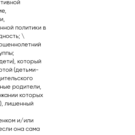
ативной
ме,
и,
ной политики в
ность; \
ершеннолетний
уппы;
дети), который
отой (детьми-
дительского
мные родители,
ржании которых
), лишенный
бенком и/или
если она сама