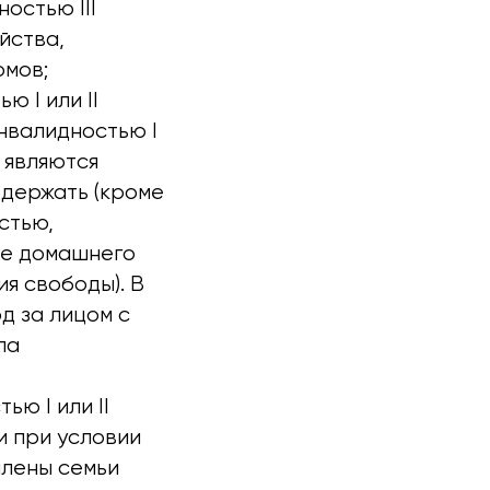
остью III
йства,
омов;
ю I или II
инвалидностью I
е являются
одержать (кроме
стью,
ме домашнего
я свободы). В
д за лицом с
ла
ью I или II
и при условии
члены семьи