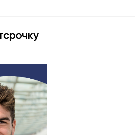
тсрочку