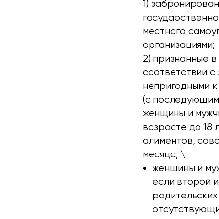
1) забронирова
государственно
местного самоуп
организациями;
2) признанные в
соответствии с
непригодными к 
(с последующим
женщины и мужчи
возрасте до 18 
алиментов, сов
месяца; \
женщины и муж
если второй и
родительских
отсутствующи