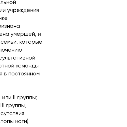
альной
ии учреждения
нке
ризнана
ена умершей, и
 семьи, которые
ключению
сультативной
ртной команды
я в постоянном
или II группы;
II группы,
тсутствия
стопы ноги),