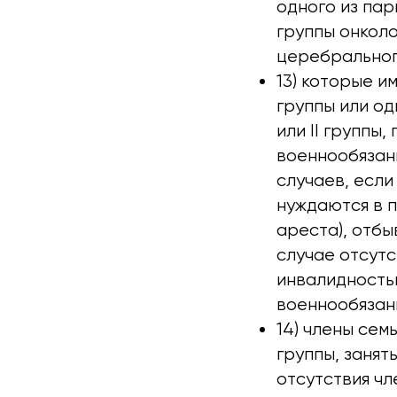
одного из пар
группы онколо
церебральног
13) которые и
группы или од
или II группы
военнообязанн
случаев, если
нуждаются в п
ареста), отбы
случае отсутс
инвалидностью
военнообязан
14) члены сем
группы, занят
отсутствия чл