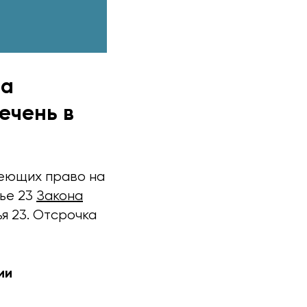
на
ечень в
меющих право на
тье 23
Закона
я 23. Отсрочка
ии