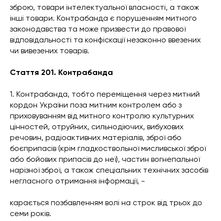
зброю, товари інтелектуальної власності, а також
інші товари. Контрабанда є порушенням митного
законодавства та може призвести до правової
відповідальності та конфіскації незаконно ввезених
чи вивезених товарів.
Стаття 201. Контрабанда
1. Контрабанда, тобто переміщення через митний
кордон України поза митним контролем або з
приховуванням від митного контролю культурних
цінностей, отруйних, сильнодіючих, вибухових
речовин, радіоактивних матеріалів, зброї або
боєприпасів (крім гладкоствольної мисливської зброї
або бойових припасів до неї), частин вогнепальної
нарізної зброї, а також спеціальних технічних засобів
негласного отримання інформації, -
карається позбавленням волі на строк від трьох до
семи років.