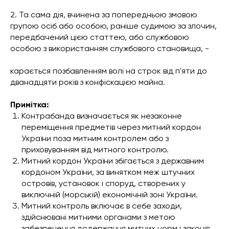
2. Та сама дія, вчинена за попередньою змовою
групою осіб або особою, раніше судимою за злочин,
передбачений цією статтею, або службовою
особою з використанням службового становища, -
карається позбавленням волі на строк від п'яти до
дванадцяти років з конфіскацією майна.
Примітка:
Контрабанда визначається як незаконне
переміщення предметів через митний кордон
України поза митним контролем або з
приховуванням від митного контролю.
Митний кордон України збігається з державним
кордоном України, за винятком меж штучних
островів, установок і споруд, створених у
виключній (морській) економічній зоні України.
Митний контроль включає в себе заходи,
здійснювані митними органами з метою
забезпечення додержання митних норм і законів