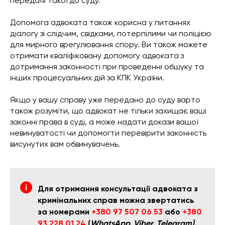
передачі такої до суду.
Допомога адвоката також корисна у питаннях
діалогу зі слідчим, свідками, потерпілими чи поліцією
для мирного врегулювання спору. Ви також можете
отримати кваліфіковану допомогу адвоката з
дотримання законності при проведенні обшуку та
інших процесуальних дій за КПК України.
Якщо у вашу справу уже передано до суду варто
також розуміти, що адвокат не тільки захищає ваші
законні права в суді, а може надати докази вашої
невинуватості чи допомогти перевірити законність
висунутих вам обвинувачень.
Для отримання консультації адвоката з
кримінальних справ можна звертатись
за номерами
+380 97 507 06 53
або
+380
93 228 01 24
(
WhatsApp, Viber, Telegram).