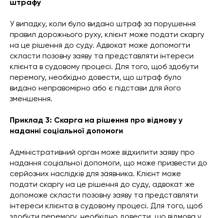
штрафу
У випадку, коли було видано штраф за порушення
правил дорожнього руху, клієнт може подати скаргу
на це рішення до суду. Адвокат може допомогти
скласти позовну заяву та представляти інтереси
клієнта в судовому процесі. Для того, щоб здобути
перемогу, необхідно довести, що штраф було
видано неправомірно або є підстави для його
зменшення.
Приклад 3: Скарга на рішення про відмову у
наданні соціальної допомоги
Адміністративний орган може відхилити заяву про
надання соціальної допомоги, що може призвести до
серйозних наслідків для заявника. Клієнт може
подати скаргу на це рішення до суду, адвокат же
допоможе скласти позовну заяву та представляти
інтереси клієнта в судовому процесі. Для того, щоб
здобути перемогу, необхідно довести, що відмова у