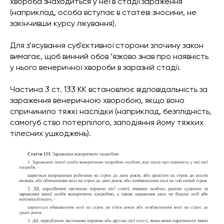
хвороба знаходиться у неї в стадії зараження
(наприклад, особа вступає в статеві зносини, не
закінчивши курсу лікування).
Для з’ясування суб’єктивної сторони злочину закон
вимагає, щоб винний обов ’язково знав про наявність
у нього венеричної хвороби в заразній стадії.
Частина 3 ст. 133 КК встановлює відповідальність за
зараження венеричною хворобою, якщо воно
спричинило тяжкі наслідки (наприклад, безплідність,
самогуб ство потерпілого, заподіяння йому тяжких
тілесних ушкоджень).