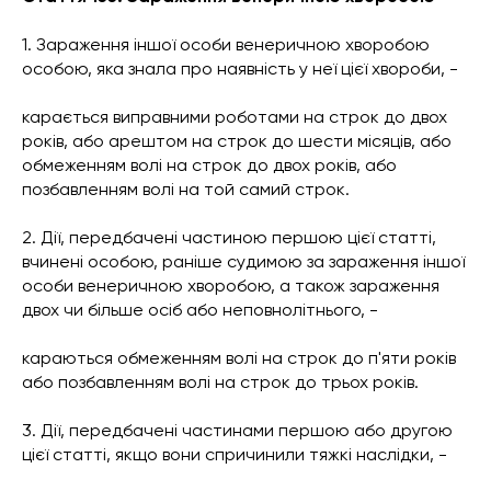
1. Зараження іншої особи венеричною хворобою
особою, яка знала про наявність у неї цієї хвороби, -
карається виправними роботами на строк до двох
років, або арештом на строк до шести місяців, або
обмеженням волі на строк до двох років, або
позбавленням волі на той самий строк.
2. Дії, передбачені частиною першою цієї статті,
вчинені особою, раніше судимою за зараження іншої
особи венеричною хворобою, а також зараження
двох чи більше осіб або неповнолітнього, -
караються обмеженням волі на строк до п'яти років
або позбавленням волі на строк до трьох років.
3. Дії, передбачені частинами першою або другою
цієї статті, якщо вони спричинили тяжкі наслідки, -