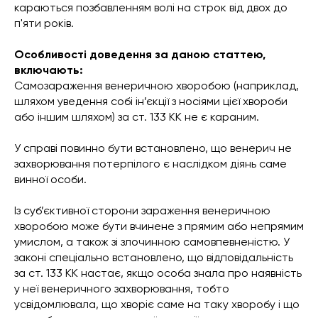
караються позбавленням волі на строк від двох до
п'яти років.
Особливості доведення за даною статтею,
включають:
Самозараження венеричною хворобою (наприклад,
шляхом уведення собі ін’єкції з носіями цієї хвороби
або іншим шляхом) за ст. 133 КК не є караним.
У справі повинно бути встановлено, що венерич не
захворювання потерпілого є наслідком діянь саме
винної особи.
Із суб’єктивної сторони зараження венеричною
хворобою може бути вчинене з прямим або непрямим
умислом, а також зі злочинною самовпевненістю. У
законі спеціально встановлено, що відповідальність
за ст. 133 КК настає, якщо особа знала про наявність
у неї венеричного захворювання, тобто
усвідомлювала, що хворіє саме на таку хворобу і що