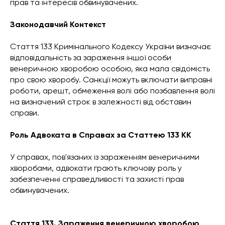
прав та інтересів обвинувачених.
Законодавчий Контекст
Стаття 133 Кримінального Кодексу України визначає
відповідальність за зараження іншої особи
венеричною хворобою особою, яка мала свідомість
про свою хворобу. Санкції можуть включати виправні
роботи, арешт, обмеження волі або позбавлення волі
на визначений строк в залежності від обставин
справи.
Роль Адвоката в Справах за Статтею 133 КК
У справах, пов'язаних із зараженням венеричними
хворобами, адвокати грають ключову роль у
забезпеченні справедливості та захисті прав
обвинувачених.
Стаття 133. Зараження венеричною хворобою