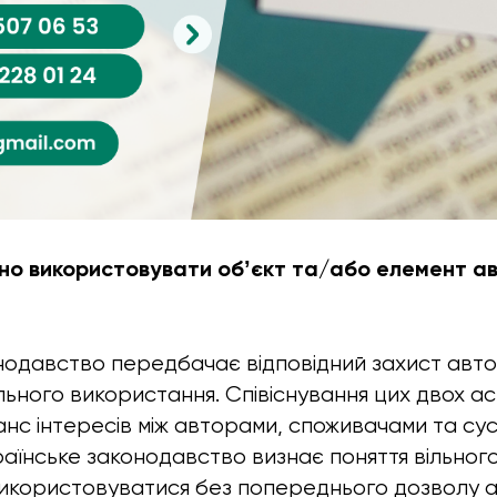
ьно використовувати обʼєкт та/або елемент а
нодавство передбачає відповідний захист авт
льного використання. Співіснування цих двох ас
нс інтересів між авторами, споживачами та су
країнське законодавство визнає поняття вільног
використовуватися без попереднього дозволу 