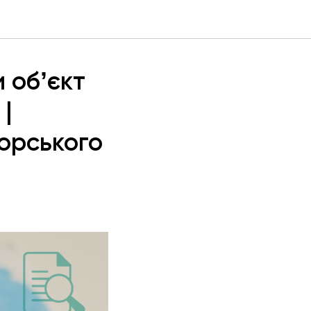
 обʼєкт
|
торського