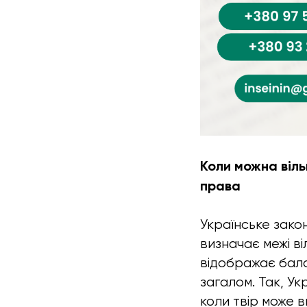
Коли можна віл
права
Українське зако
визначає межі ві
відображає бала
загалом. Так, У
коли твір може 