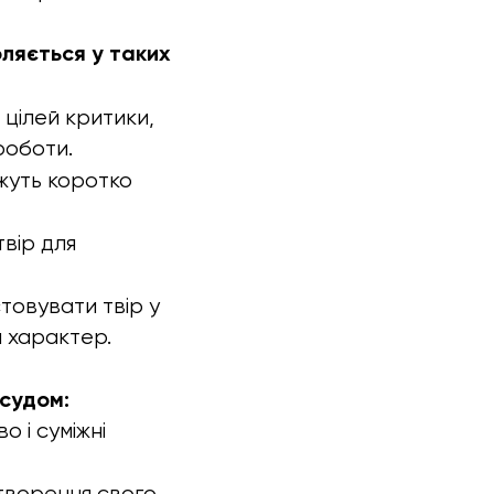
оляється у таких
цілей критики,
роботи.
ожуть коротко
вір для
товувати твір у
й характер.
 судом:
 і суміжні
творення свого