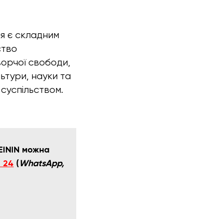
я є складним
ство
ворчої свободи,
ьтури, науки та
 суспільством.
EININ можна
1 24
(
WhatsApp,