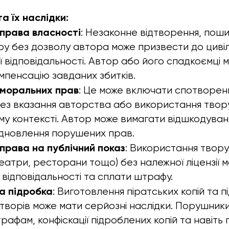
а їх наслідки:
права власності
: Незаконне відтворення, пош
у без дозволу автора може призвести до цивіл
ї відповідальності. Автор або його спадкоємці
мпенсацію завданих збитків.
моральних прав
: Це може включати спотворенн
без вказання авторства або використання твор
у контексті. Автор може вимагати відшкодува
відновлення порушених прав.
права на публічний показ
: Використання твору
отеатри, ресторани тощо) без належної ліцензії
 відповідальності та сплати штрафу.
а підробка
: Виготовлення піратських копій та 
творів може мати серйозні наслідки. Порушник
рафам, конфіскації підроблених копій та навіть