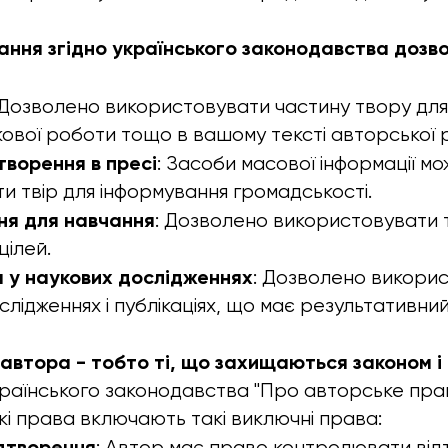
ання згідно українського законодавства дозв
 Дозволено використовувати частину твору для 
укової роботи тощо в вашому тексті авторської 
творення в пресі
: Засоби масової інформації м
и твір для інформування громадськості.
ня для навчання
: Дозволено використовувати т
цілей.
 у наукових дослідженнях
: Дозволено викорис
слідженнях і публікаціях, що має результативни
автора - тобто ті, що захищаються законом і
країнського законодавства "Про авторське право
кі права включають такі виключні права:
ідтворення
: Автор має право контролювати від