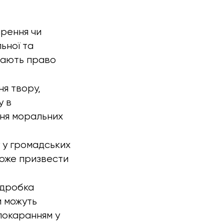
ирення чи
ьної та
 мають право
я твору,
у в
ння моральних
 у громадських
 може призвести
підробка
и можуть
 покаранням у