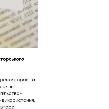
вторського
орських прав та
пектів
спільством
о використання,
автора.