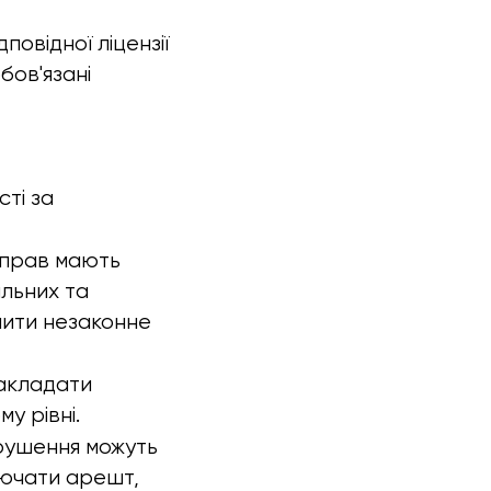
повідної ліцензії
бов'язані
ті за
 прав мають
льних та
нити незаконне
накладати
у рівні.
орушення можуть
лючати арешт,