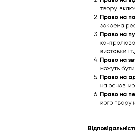
твору, включ
Право на п
зокрема реа
Право на пу
контролюват
виставки і т.
Право на зв
можуть бути
Право на а
на основі й
Право на п
його твору н
Відповідальніст