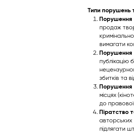
Типи порушень т
Порушення 
продаж твор
кримінально
вимагати ко
Порушення 
публікацію 
нецензурном
збитків та 
Порушення 
місцях (кін
до правової
Піратство т
авторських 
підлягати шт