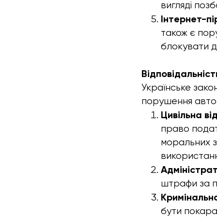
вигляді позб
Інтернет-п
також є пор
блокувати д
Відповідальність
Українське зако
порушення авто
Цивільна ві
право подат
моральних з
використанн
Адміністрат
штрафи за п
Кримінальна
бути покара