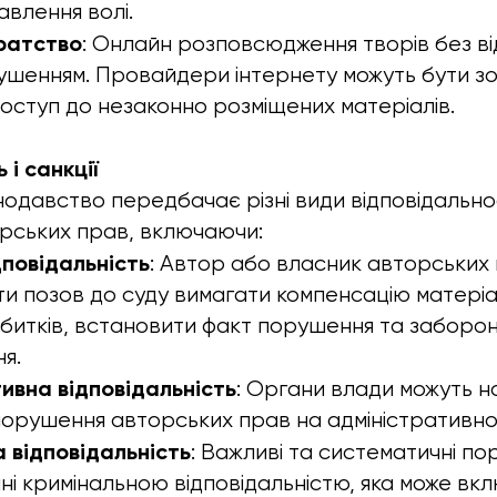
авлення волі.
іратство
: Онлайн розповсюдження творів без від
ушенням. Провайдери інтернету можуть бути зо
оступ до незаконно розміщених матеріалів.
 і санкції
нодавство передбачає різні види відповідальнос
рських прав, включаючи:
дповідальність
: Автор або власник авторських
и позов до суду вимагати компенсацію матеріа
битків, встановити факт порушення та заборо
я.
ивна відповідальність
: Органи влади можуть 
орушення авторських прав на адміністративном
 відповідальність
: Важливі та систематичні п
ні кримінальною відповідальністю, яка може вк