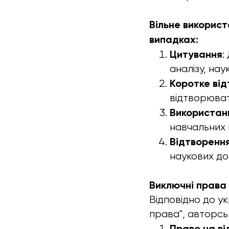
Вільне використ
випадках:
Цитування
:
аналізу, на
Коротке від
відтворюват
Використан
навчальних 
Відтворення
наукових до
Виключні права 
Відповідно до у
права", авторсь
Право на в