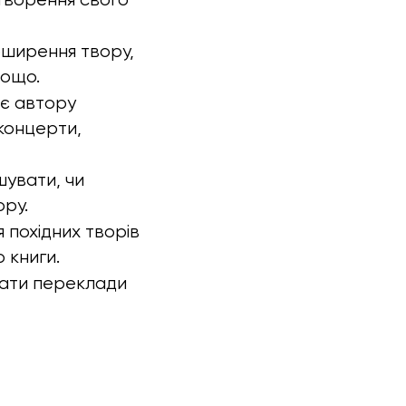
оширення твору,
тощо.
яє автору
 концерти,
шувати, чи
ору.
 похідних творів
 книги.
вати переклади