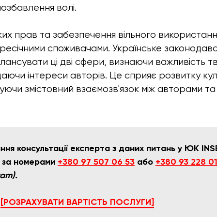
озбавлення волі.
их прав та забезпечення вільного використанн
ересічними споживачами. Українське законодав
лансувати ці дві сфери, визнаючи важливість т
аючи інтереси авторів. Це сприяє розвитку кул
чуючи змістовний взаємозв'язок між авторами та
ння консультації експерта з даних питань у ЮК INS
 за номерами
+380 97 507 06 53
або
+380 93 228 0
ram).
[РОЗРАХУВАТИ ВАРТІСТЬ ПОСЛУГИ]