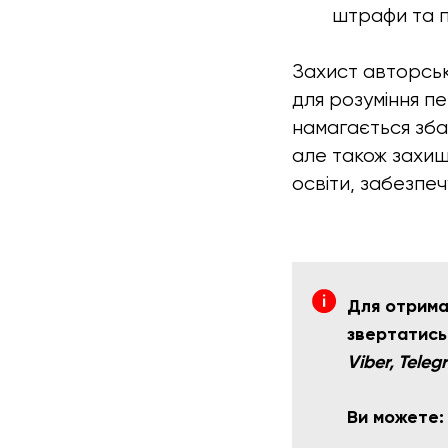
штрафи та п
Захист авторськ
для розуміння п
намагається зба
але також захищ
освіти, забезпе
Для отрима
звертатись
Viber, Teleg
Ви можете: