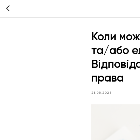
Коли мож
та/або е
Відповід
права
21.08.2023