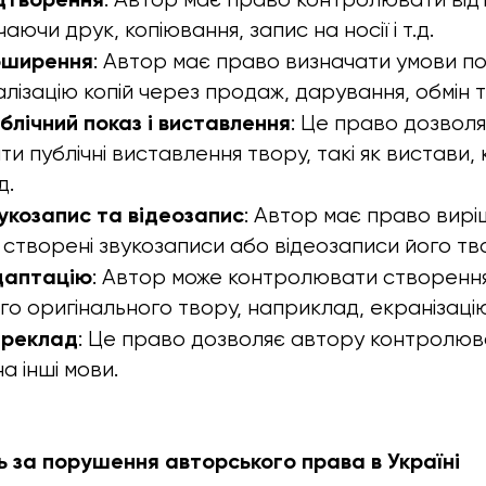
аючи друк, копіювання, запис на носії і т.д.
оширення
: Автор має право визначати умови п
лізацію копій через продаж, дарування, обмін 
блічний показ і виставлення
: Це право дозвол
и публічні виставлення твору, такі як вистави,
д.
укозапис та відеозапис
: Автор має право вирі
 створені звукозаписи або відеозаписи його тв
даптацію
: Автор може контролювати створення
ого оригінального твору, наприклад, екранізацію
ереклад
: Це право дозволяє автору контролю
а інші мови.
ь за порушення авторського права в Україні