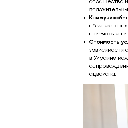
сообщества и
положительны
Коммуникабел
объяснял сло
отвечать на в
Стоимость ус
зависимости о
в Украине мож
сопровождение
адвоката.