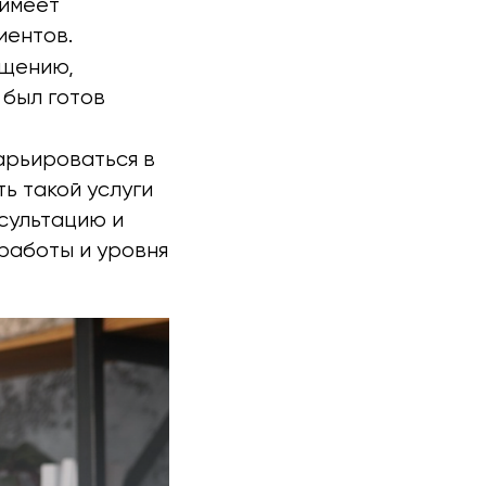
 имеет
иентов.
бщению,
 был готов
арьироваться в
ь такой услуги
нсультацию и
работы и уровня