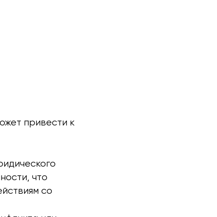
ожет привести к
ридического
ности, что
ействиям со