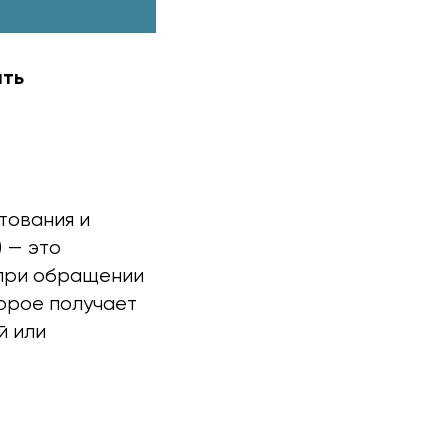
ать
тования и
 — это
 при обращении
торое получает
й или