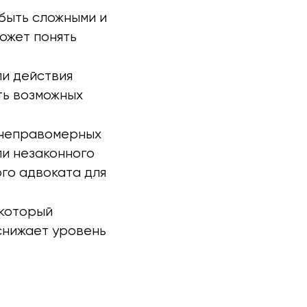
 быть сложными и
ожет понять
ли действия
ть возможных
к неправомерных
ли незаконного
го адвоката для
 который
снижает уровень