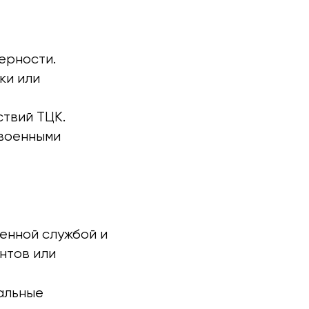
ерности.
ки или
ствий ТЦК.
 военными
оенной службой и
нтов или
альные