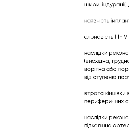
шкіри, індурації
наявність імпла
слоновість III-IV
наслідки реконс
(висхідна, грудн
ворітна або по
від ступеню пор
втрата кінцівки
периферичних с
наслідки реконс
підколінна артер