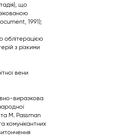
тадія), що
дифікованою
ocument, 1991);
ю облітерацією
ерій з різкими
ітної вени
тивно-виразкова
народної
e та M. Passman
та комунікантних
 витончення