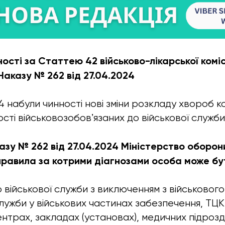
сті за Статтею 42 військово-лікарської комісії
 Наказу № 262 від 27.04.2024
4 набули чинності нові зміни розкладу хвороб к
сті військовозобовʼязаних до військової служби
зу № 262 від 27.04.2024 Міністерство оборон
правила за котрими діагнозами особа може бу
 військової служби з виключенням з військового 
лужби у військових частинах забезпечення, ТЦК
нтрах, закладах (установах), медичних підрозді