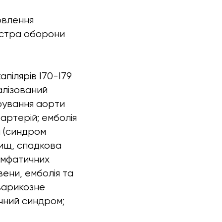
овлення
ністра оборони
апілярів I70-I79
алізований
рування аорти
артерій; емболія
н (синдром
вищ, спадкова
лімфатичних
вени, емболія та
 варикозне
чний синдром;