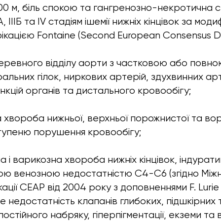
200 м, біль спокою та гангренозно-некротична с
ІІА, ІІІБ та IV стадіям ішемії нижніх кінцівок за мо
ікацією Fontaine (Second European Consensus D
ревного відділу аорти з частковою або повно
еральних гілок, ниркових артерій, здухвинних арт
кцій органів та дистального кровообігу;
хвороба нижньої, верхньої порожнистої та вор
тупеню порушення кровообігу;
 і варикозна хвороба нижніх кінцівок, індура
ою венозною недостатністю C4-C6 (згідно Між
ікації СЕАР від 2004 року з доповненнями F. Luri
е недостатність клапанів глибоких, підшкірних 
постійного набряку, гіперпігментації, екземи та