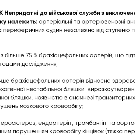
 Непридатні до військової служби з виключен
іку належить:
артеріальні та артеріовенозні а
та периферичних судин незалежно від ступеню 
оз більше 75 % брахіоцефальних артерій, що пі
тодами дослідження;
льше брахіоцефальних артерій відносно здорової
оехогенної нестабільної бляшки, виразкоутворен
ої бляшки, наявністю в анамнезі транзиторних
ушень мозкового кровообігу;
еросклероз, ендартеріїт, тромбангіїт та аортоа
чним порушенням кровообігу кінцівок (тяжка пе