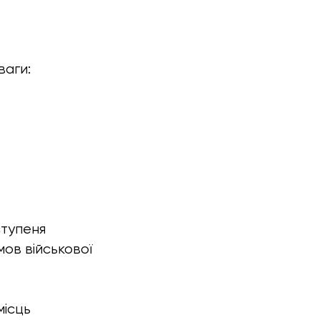
ваги:
ступеня
ов військової
місць