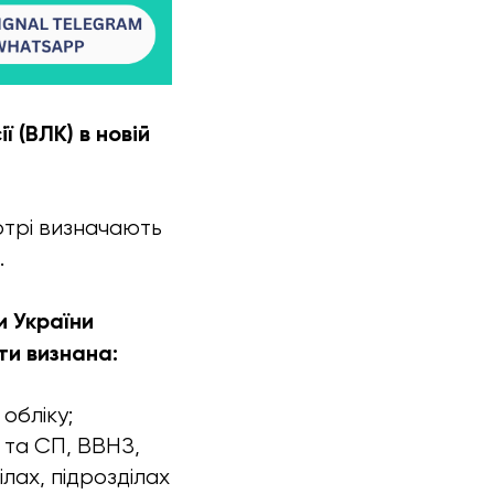
 (ВЛК) в новій
отрі визначають
.
и України
ти визнана:
обліку;
 та СП, ВВНЗ,
лах, підрозділах