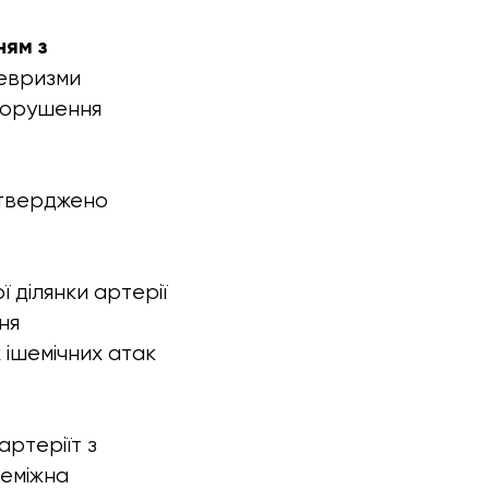
ням з
невризми
порушення
дтверджено
 ділянки артерії
ня
 ішемічних атак
ртеріїт з
реміжна