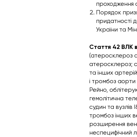
проходження 
Порядок призн
придатності д
України та Мі
Стаття 42 ВЛК
(атеросклероз ао
атеросклероз; 
та інших артері
і тромбоз аорти
Рейно, облітеру
гемолітична тел
судин та вузлів 
тромбоз інших в
розширення вен 
неспецифічний лі