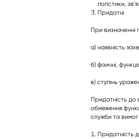
логістики, зв
Придатні
При визначенні 
а) наявність за
б) фізичні, функц
в) ступінь ураже
Придатність до 
обмеження функц
служби та вимог 
Придатність д