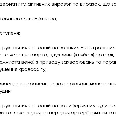
, дерматиту, активних виразок та виразок, що за
нтованого кава-фільтра;
 ступеня;
труктивних операцій на великих магістральних
а та черевна аорта, здухвинні (клубові) артерії, 
рожниста вена) з приводу захворювань та пор
ушення кровообігу;
 внаслідок поранень та захворювань магістраль
удин;
труктивних операцій на периферичних судинах 
ія та вена, задня та передня артерії гомілки та 