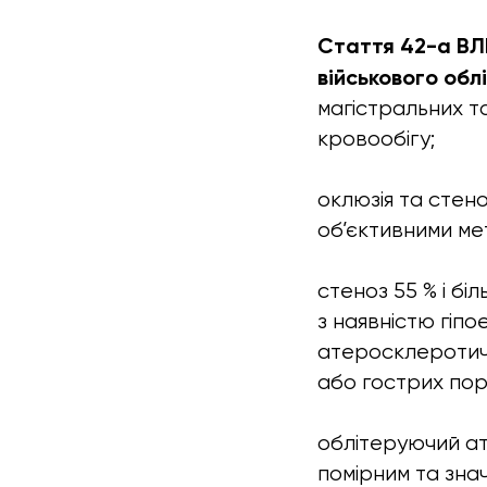
Стаття 42-а ВЛК
військового обл
магістральних 
кровообігу;
оклюзія та стен
об’єктивними ме
стеноз 55 % і бі
з наявністю гіп
атеросклеротичн
або гострих пор
облітеруючий ат
помірним та зна