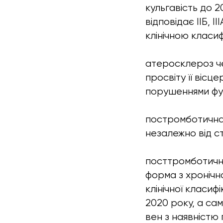
кульгавість до 
відповідає ІІБ, І
клінічною класиф
атеросклероз че
просвіту її вісц
порушеннями фун
постромботична 
незалежно від с
посттромботична
форма з хронічн
клінічної класиф
2020 року, а сам
вен з наявністю 