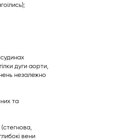
гоїлись);
 судинах
гілки дуги аорти,
анень незалежно
них та
(стегнова,
глибокі вени