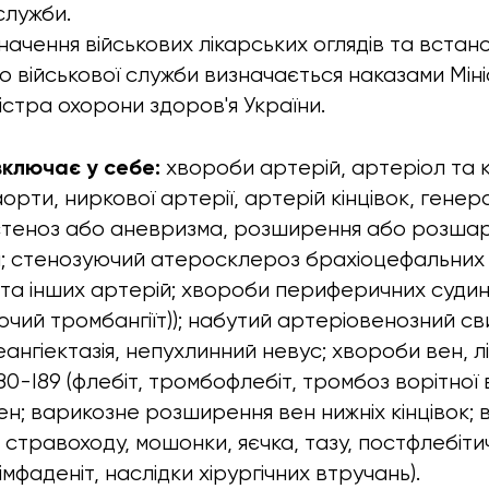
служби.
ачення військових лікарських оглядів та встан
о військової служби визначається наказами Мі
ністра охорони здоров'я України.
включає у себе:
хвороби артерій, артеріол та к
рти, ниркової артерії, артерій кінцівок, генер
стеноз або аневризма, розширення або розша
й; стенозуючий атеросклероз брахіоцефальних 
 та інших артерій; хвороби периферичних суди
ючий тромбангіїт)); набутий артеріовенозний с
еангіектазія, непухлинний невус; хвороби вен, 
I80-I89 (флебіт, тромбофлебіт, тромбоз ворітної 
ен; варикозне розширення вен нижніх кінцівок;
стравоходу, мошонки, яєчка, тазу, постфлебіти
мфаденіт, наслідки хірургічних втручань).