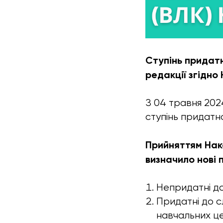
Ступінь придатно
редакції згідно
З 04 травня 202
ступінь придатно
Прийняттям Нака
визначило нові 
Непридатні до
Придатні до с
навчальних це