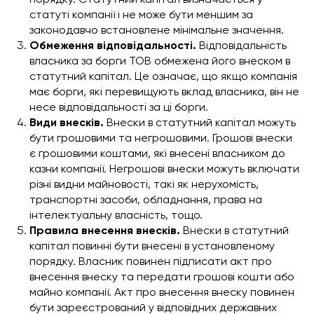
статуті компанії і не може бути меншим за
законодавчо встановлене мінімальне значення.
Обмеження відповідальності.
Відповідальність
власника за борги ТОВ обмежена його внеском в
статутний капітал. Це означає, що якщо компанія
має борги, які перевищують вклад власника, він не
несе відповідальності за ці борги.
Види внесків.
Внески в статутний капітал можуть
бути грошовими та негрошовими. Грошові внески
є грошовими коштами, які внесені власником до
казни компанії. Негрошові внески можуть включати
різні видни майновості, такі як нерухомість,
транспортні засоби, обладнання, права на
інтелектуальну власність, тощо.
Правила внесення внесків.
Внески в статутний
капітал повинні бути внесені в установленому
порядку. Власник повинен підписати акт про
внесення внеску та передати грошові кошти або
майно компанії. Акт про внесення внеску повинен
бути зареєстрований у відповідних державних