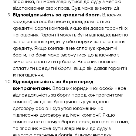
власника, він може звернутися до суду з метою
відстоювання своїх прав. Суд може визнати дії
Відповідальність за кредитні борги.
Власник
юридичної особи несе відповідальність за
кредитні борги компанії, якщо він давав гарантії їх
погашення. Гарантії можуть бути відповідальністю
за погашення кредиту або поруки за погашення
кредиту. Якщо компанія не сплачує кредитні
борги, то банк може звернутися до власника з
вимогою сплатити ці борги. Власник повинен
сплатити кредитні борги, якщо він давав гарантії
їх погашення.
Відповідальність за борги перед
контрагентами.
Власник юридичної особи несе
відповідальність за борги перед контрагентами
компанії, якщо він брав участь у укладенні
договору або він був уповноважений на
підписання договору від імені компанії. Якщо
компанія не сплачує борги перед контрагентами,
то власник може бути звернений до суду з
вимогою стягнення боргів. У цьому випадку