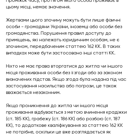
Проміжок часу, протягом якого особа проживає в
цьому місці, немає значення.
Жертвами цього злочину можуть бути лише фізичні
особи - громадяни України, іноземці або особи без
громадянства. Порушення правил доступу до
приміщень, які належать юридичним особам, не є
злочином, передбаченим статтею 162 КК. В таких
випадках може бути застосовано інші статті КК.
Ніхто не має права вторгатися до житла чи іншого
місця проживання особи без її згоди або за законом
визначених підстав. Якщо згода була надана під час
застосування насильства або погрози, це також
вважається незаконним.
Якщо проникнення до житла чи іншого місця
проживання відбувається з метою вчинення крадіжки
(ст. 185 КК), грабежу (ст. 186 КК) або розбою (ст. 187
КК), то додаткове кваліфікування за статтею 162 КК
не потрібне, оскільки це вже розглядається як