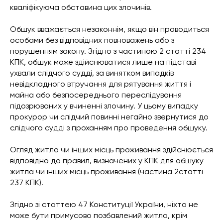
кваліфікуюча обставина цих злочинів.
Обшук вважається незаконнім, якщо він проводиться
особами без відповідних повноважень або з
порушенням закону. Згідно з частиною 2 статті 234
КПК, обшук може здійснюватися лише на підставі
ухвали слідчого судді, за винятком випадків
невідкладного втручання для рятування життя і
майна або безпосереднього переслідування
підозрюваних у вчиненні злочину. У цьому випадку
прокурор чи слідчий повинні негайно звернутися до
слідчого судді з проханням про проведення обшуку.
Огляд житла чи інших місць проживання здійснюється
відповідно до правил, визначених у КПК для обшуку
житла чи інших місць проживання (частина 2статті
237 КПК).
Згідно зі статтею 47 Конституції України, ніхто не
може бути примусово позбавлений житла, крім