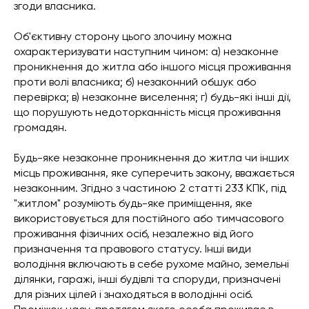
згоди власника.
Об'єктивну сторону цього злочину можна
охарактеризувати наступним чином: а) незаконне
проникнення до житла або іншого місця проживання
проти волі власника; б) незаконний обшук або
перевірка; в) незаконне виселення; г) будь-які інші дії,
що порушують недоторканність місця проживання
громадян.
Будь-яке незаконне проникнення до житла чи інших
місць проживання, яке суперечить закону, вважається
незаконним. Згідно з частиною 2 статті 233 КПК, під
"житлом" розуміють будь-яке приміщення, яке
використовується для постійного або тимчасового
проживання фізичних осіб, незалежно від його
призначення та правового статусу. Інші види
володіння включають в себе рухоме майно, земельні
ділянки, гаражі, інші будівлі та споруди, призначені
для різних цілей і знаходяться в володінні осіб.