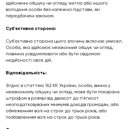
здійсненні обшуку чи огляду житла або іншого
володіння особи без належної підстави, які
передбачені законом.
Суб'єктивна сторона:
Суб'єктивна сторона цього злочину включає умисел.
Особа, яка здійснює незаконний обшук чи огляд,
повинна усвідомлювати або бути свідомою
недійсності своїх дій.
Відповідальність:
Згідно зі статтею 162 КК України, особа, винна у
незаконному обшуку чи огляді, може бути покарана
штрафом в розмірі від двохсот до п'ятисот
неоподатковуваних мінімумів доходів громадян, або
обмеженням волі на строк до трьох років, або
позбавленням волі на строк до трьох років.