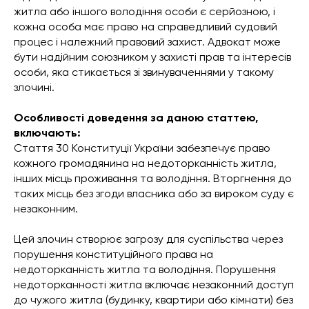
житла або іншого володіння особи є серйозною, і
кожна особа має право на справедливий судовий
процес і належний правовий захист. Адвокат може
бути надійним союзником у захисті прав та інтересів
особи, яка стикається зі звинуваченнями у такому
злочині.
Особливості доведення за даною статтею,
включають:
Стаття 30 Конституції України забезпечує право
кожного громадянина на недоторканність житла,
інших місць проживання та володіння. Вторгнення до
таких місць без згоди власника або за вироком суду є
незаконним.
Цей злочин створює загрозу для суспільства через
порушення конституційного права на
недоторканність житла та володіння. Порушення
недоторканності житла включає незаконний доступ
до чужого житла (будинку, квартири або кімнати) без