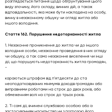
розглядається питання щодо обгрунтування цього
виду злочину, його складу, винних дій, а також
відповідальності, яка може бути накладена на особу,
винну в незаконному обшуку чи огляді житла або
іншого володіння.
Стаття 162. Порушення недоторканності житла
1. Незаконне проникнення до житла чи до іншого
володіння особи, незаконне проведення в них огляду
чи обшуку, а так само незаконне виселення чи інші
дії, що порушують недоторканність житла громадян,
-
караються штрафом від п'ятдесяти до ста
неоподатковуваних мінімумів доходів громадян або
виправними роботами на строк до двох років, або
обмеженням волі на строк до трьох років.
2. Ті самі дії, вчинені службовою особою або із
застосуванням насильства чи з погрозою його