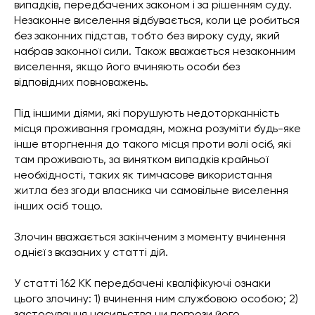
випадків, передбачених законом і за рішенням суду.
Незаконне виселення відбувається, коли це робиться
без законних підстав, тобто без вироку суду, який
набрав законної сили. Також вважається незаконним
виселення, якщо його вчиняють особи без
відповідних повноважень.
Під іншими діями, які порушують недоторканність
місця проживання громадян, можна розуміти будь-яке
інше вторгнення до такого місця проти волі осіб, які
там проживають, за винятком випадків крайньої
необхідності, таких як тимчасове використання
житла без згоди власника чи самовільне виселення
інших осіб тощо.
Злочин вважається закінченим з моменту вчинення
однієї з вказаних у статті дій.
У статті 162 КК передбачені кваліфікуючі ознаки
цього злочину: 1) вчинення ним службовою особою; 2)
застосування насильства чи погрози його