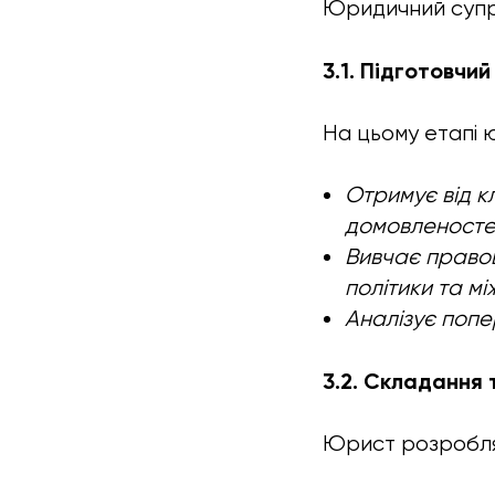
Юридичний супро
3.1. Підготовчий
На цьому етапі 
Отримує від к
домовленосте
Вивчає правов
політики та мі
Аналізує попе
3.2. Складання
Юрист розробляє