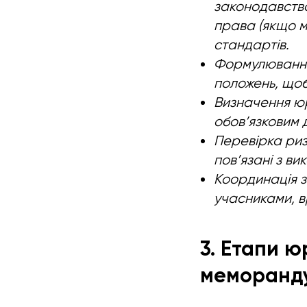
законодавства
права (якщо м
стандартів.
Формулювання
положень, щоб
Визначення юр
обов’язковим 
Перевірка риз
пов’язані з в
Координація з
учасниками, в
3. Етапи 
меморанд