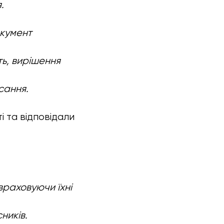
.
окумент
ть, вирішення
сання.
 та відповідали
враховуючи їхні
ників.