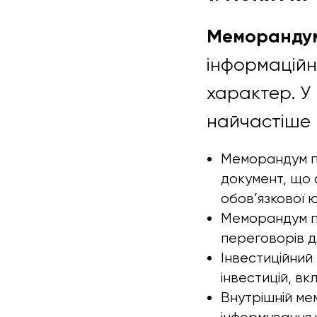
Меморандум
інформаційн
характер. У
найчастіше 
Меморандум пр
документ, що 
обов’язкової 
Меморандум пр
переговорів д
Інвестиційний
інвестицій, в
Внутрішній ме