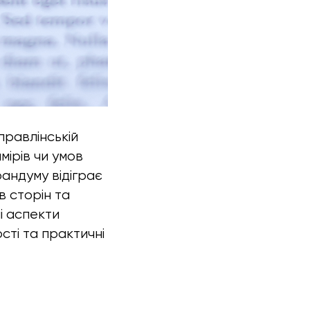
правлінській
мірів чи умов
андуму відіграє
в сторін та
ні аспекти
ті та практичні