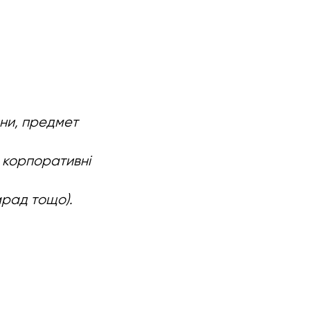
они, предмет
 корпоративні
арад тощо).