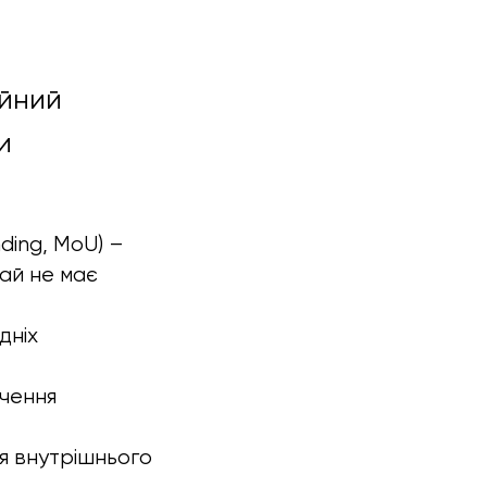
ійний
и
ing, MoU) –
чай не має
дніх
учення
я внутрішнього