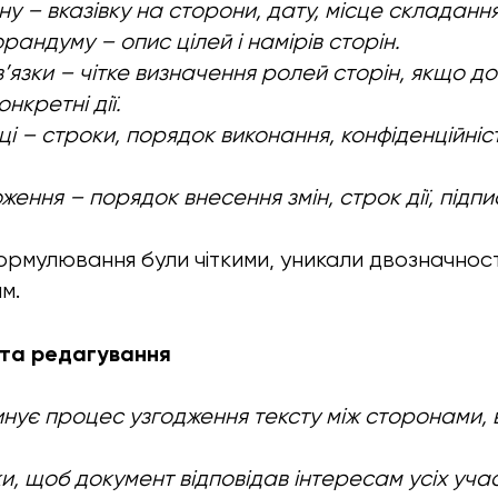
у – вказівку на сторони, дату, місце складання
андуму – опис цілей і намірів сторін.
’язки – чітке визначення ролей сторін, якщо д
нкретні дії.
ці – строки, порядок виконання, конфіденційніс
ення – порядок внесення змін, строк дії, підпи
рмулювання були чіткими, уникали двозначності
м.
 та редагування
ує процес узгодження тексту між сторонами, 
и, щоб документ відповідав інтересам усіх учас