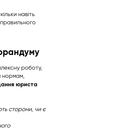
кільки навіть
неправильного
морандуму
лексну роботу,
м нормам,
дання юриста
ють сторони, чи є
ного