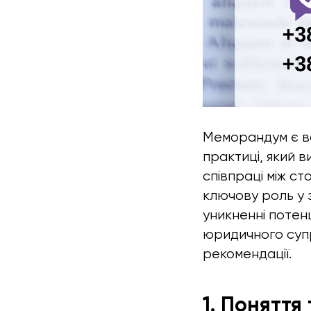
Меморандум є ва
практиці, який в
співпраці між с
ключову роль у з
уникненні потенц
юридичного супр
рекомендації.
1. Поняття