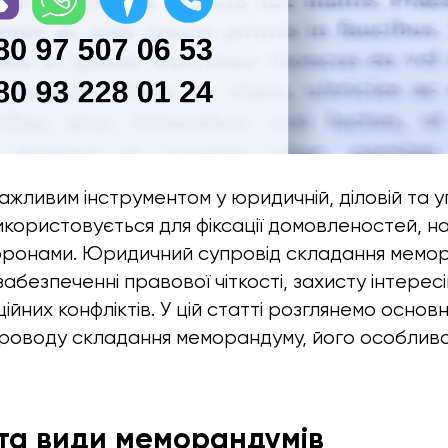
жливим інструментом у юридичній, діловій та у
икористовується для фіксації домовленостей, на
торонами. Юридичний супровід складання мемор
абезпеченні правової чіткості, захисту інтересі
ійних конфліктів. У цій статті розглянемо основ
оводу складання меморандуму, його особливос
 та види меморандумів