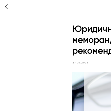
Юридичн
меморанд
рекоменд
27.05.2025