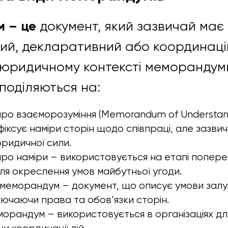
 – це
документ, який зазвичай має
ий, декларативний або координац
 юридичному контексті меморандум
поділяються на:
о взаєморозуміння (Memorandum of Understand
фіксує наміри сторін щодо співпраці, але зазви
юридичної сили.
о наміри – використовується на етапі попере
ля окреслення умов майбутньої угоди.
 меморандум – документ, що описує умови зал
ключаючи права та обов’язки сторін.
морандум – використовується в організаціях дл