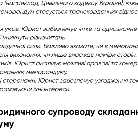
 (наприклад, Цивільного кодексу України), мі
еморандум стосується транскордонних відноси
 умов. Юрист забезпечує чітке та однозначне
 уникнути різночитань.
идичної сили. Важливо вказати, чи є меморан
для виконання, чи лише виражає наміри сторін.
иків. Юрист аналізує можливі правові та комерц
иконанням меморандуму.
і сторонами. Юрист забезпечує узгодження тек
раховуючи їхні інтереси.
юридичного супроводу складан
уму