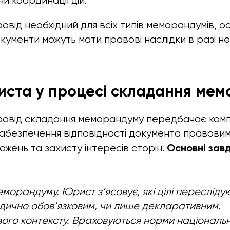
и координації дій.
від необхідний для всіх типів меморандумів, ос
окументи можуть мати правові наслідки в разі 
риста у процесі складання ме
овід складання меморандуму передбачає комп
абезпечення відповідності документа правови
Основні зав
ложень та захисту інтересів сторін.
еморандуму. Юрист з’ясовує, які цілі пересліду
дично обов’язковим, чи лише декларативним.
ого контексту. Враховуються норми національ