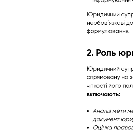
інформування ч
Юридичний супро
необов’язкові д
формулювання.
2. Роль ю
Юридичний супр
спрямовану на з
чіткості його по
включають:
Аналіз мети м
документ юри
Оцінка правов