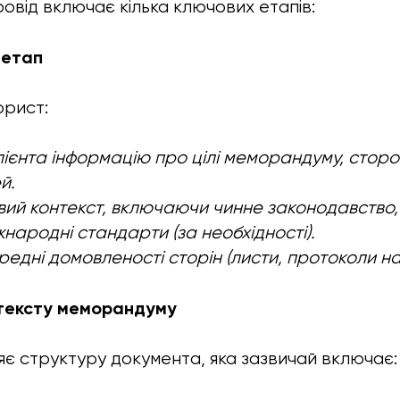
від включає кілька ключових етапів:
 етап
юрист:
лієнта інформацію про цілі меморандуму, стор
й.
ий контекст, включаючи чинне законодавство,
жнародні стандарти (за необхідності).
редні домовленості сторін (листи, протоколи н
 тексту меморандуму
 структуру документа, яка зазвичай включає: