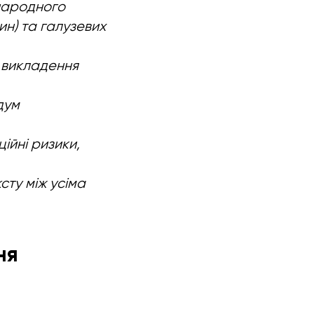
жнародного
н) та галузевих
 викладення
дум
ійні ризики,
сту між усіма
ня