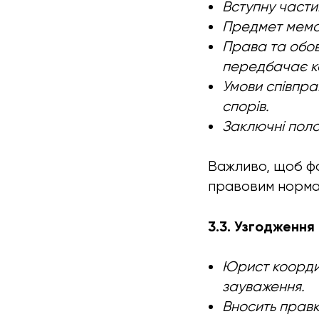
Вступну частин
Предмет мемор
Права та обов
передбачає ко
Умови співпра
спорів.
Заключні полож
Важливо, щоб фо
правовим норма
3.3. Узгодження
Юрист координ
зауваження.
Вносить правк