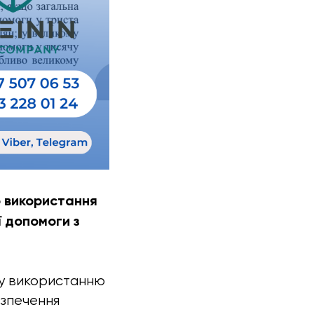
о використання
 допомоги з
му використанню
езпечення