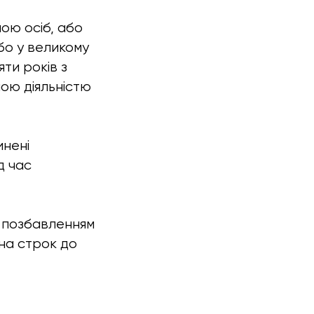
пою осіб, або
о у великому
яти років з
ою діяльністю
инені
д час
з позбавленням
на строк до