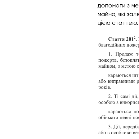
допомоги з ме
майно, які за
цією статтею.