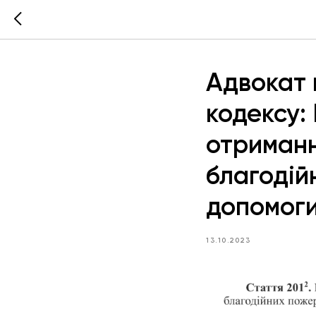
Адвокат 
кодексу:
отриманн
благодій
допомог
13.10.2023