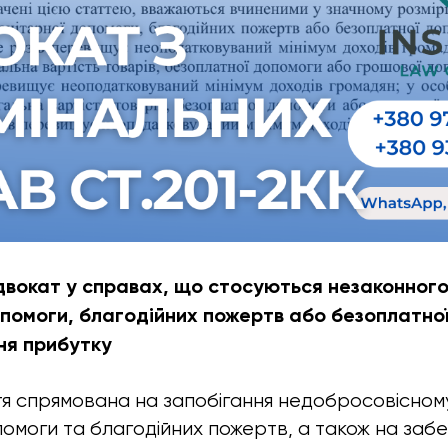
двокат у справах, що стосуються незаконног
опомоги, благодійних пожертв або безоплатної
ня прибутку
тя спрямована на запобігання недобросовісно
помоги та благодійних пожертв, а також на заб