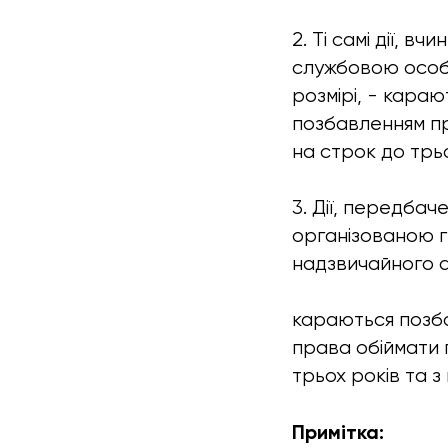
2. Ті самі дії, 
службовою особ
розмірі, - караю
позбавленням пр
на строк до трьо
3. Дії, передбач
організованою г
надзвичайного а
караються позба
права обіймати 
трьох років та з
Примітка: