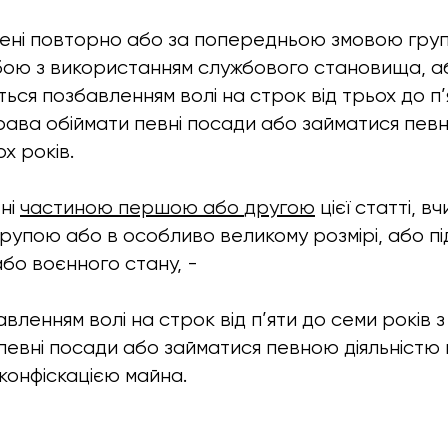
вчинені повторно або за попередньою змовою гру
ою з використанням службового становища, аб
ться позбавленням волі на строк від трьох до п’
ава обіймати певні посади або займатися певн
х років.
ені
частиною першою
або
другою
цієї статті, вч
рупою або в особливо великому розмірі, або пі
бо воєнного стану, -
вленням волі на строк від п’яти до семи років 
певні посади або займатися певною діяльністю 
 конфіскацією майна.