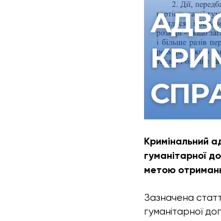
Кримінальний а
гуманітарної д
метою отриман
Зазначена стат
гуманітарної до