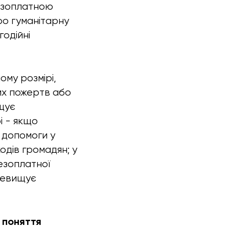
безоплатною
о гуманітарну
годійні
ому розмірі,
них пожертв або
ищує
і - якщо
 допомоги у
одів громадян; у
езоплатної
еревищує
 поняття