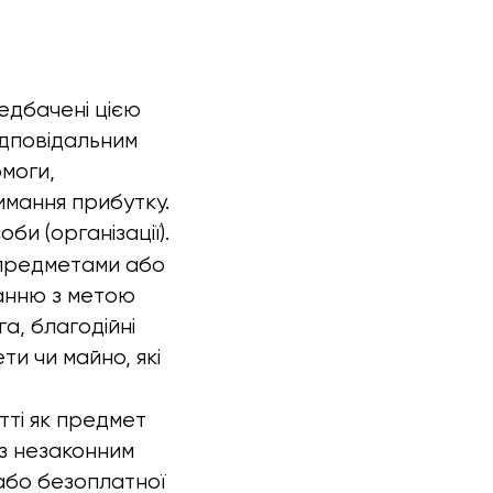
ередбачені цією
ідповідальним
моги,
имання прибутку.
би (організації).
ми предметами або
танню з метою
а, благодійні
ти чи майно, які
тті як предмет
із незаконним
або безоплатної