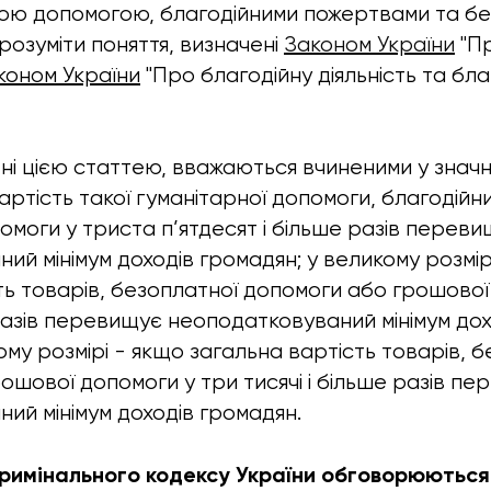
рною допомогою, благодійними пожертвами та 
розуміти поняття, визначені
Законом України
"Пр
коном України
"Про благодійну діяльність та бла
ені цією статтею, вважаються вчиненими у значн
артість такої гуманітарної допомоги, благодій
омоги у триста п’ятдесят і більше разів перев
ий мінімум доходів громадян; у великому розмір
ть товарів, безоплатної допомоги або грошової
 разів перевищує неоподатковуваний мінімум дох
му розмірі - якщо загальна вартість товарів, б
ошової допомоги у три тисячі і більше разів п
ий мінімум доходів громадян.
Кримінального кодексу України обговорюються