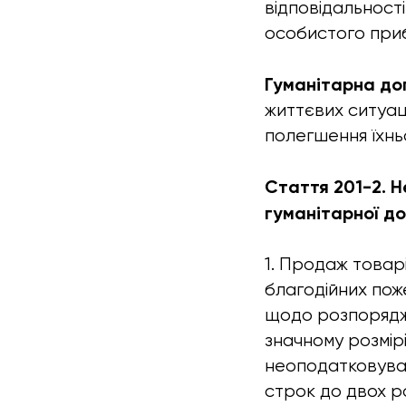
відповідальност
особистого приб
Гуманітарна до
життєвих ситуац
полегшення їхнь
Стаття 201-2. 
гуманітарної д
1. Продаж товар
благодійних пож
щодо розпорядже
значному розмір
неоподатковуван
строк до двох ро