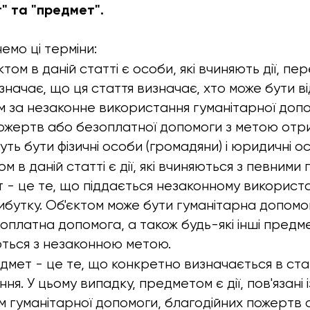
кт" та "предмет".
емо ці терміни:
єктом в даній статті є особи, які вчиняють дії, п
значає, що ця стаття визначає, хто може бути в
 за незаконне використання гуманітарної допо
ожертв або безоплатної допомоги з метою отр
ть бути фізичні особи (громадяни) і юридичні осо
том в даній статті є дії, які вчиняються з певни
т - це те, що піддається незаконному викорис
бутку. Об'єктом може бути гуманітарна допомог
оплатна допомога, а також будь-які інші предме
ться з незаконною метою.
едмет - це те, що конкретно визначається в ста
я. У цьому випадку, предметом є дії, пов'язані 
 гуманітарної допомоги, благодійних пожертв 