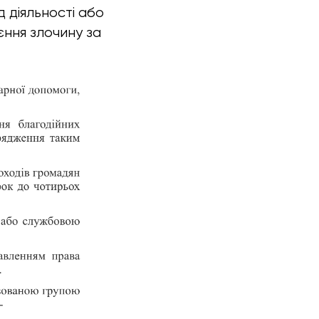
 діяльності або
єння злочину за