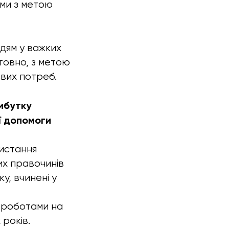
ями з метою
дям у важких
товно, з метою
вих потреб.
ибутку
ї допомоги
ристання
их правочинів
, вчинені у
и роботами на
 років.