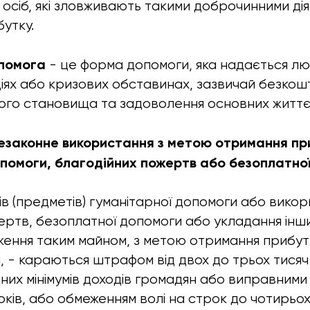
і осіб, які зловживають такими доброчинними ді
утку.
помога
- це форма допомоги, яка надається лю
іях або кризових обставинах, зазвичай безкош
ого становища та задоволення основних життє
Незаконне використання з метою отримання пр
опомоги, благодійних пожертв або безоплатно
ів (предметів) гуманітарної допомоги або вико
ертв, безоплатної допомоги або укладання інш
ння таким майном, з метою отримання прибутку
і, - караються штрафом від двох до трьох тисяч
их мінімумів доходів громадян або виправним
ків, або обмеженням волі на строк до чотирьох