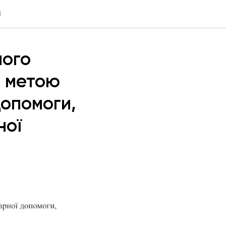
N
ного
з метою
допомоги,
ної