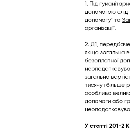
1. Під гуманіта
допомогою слід 
допомогу" та
За
організації".
2. Дії, передбач
якщо загальна в
безоплатної доп
неоподатковуван
загальна вартіс
тисячу і більше
особливо велико
допомоги або гр
неоподатковуван
У статті 201-2 