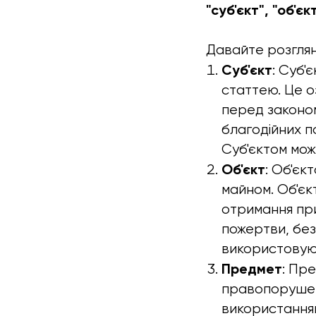
"суб'єкт", "об'є
Давайте розглян
Суб'єкт
: Суб'
статтею. Це о
перед законом
благодійних п
Суб'єктом можу
Об'єкт
: Об'єк
майном. Об'єк
отримання при
пожертви, без
використовую
Предмет
: Пр
правопорушенн
використанням