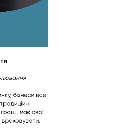
кти
гулювання
нку, бізнеси все
традиційні
гроші, має свої
о враховувати.