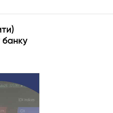
ити)
 банку