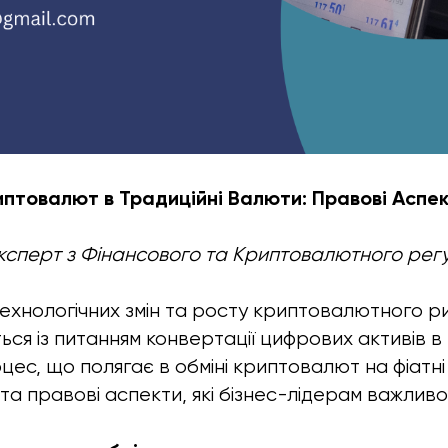
иптовалют в Традиційні Валюти: Правові Аспе
Експерт з Фінансового та Криптовалютного ре
технологічних змін та росту криптовалютного ри
ся із питанням конвертації цифрових активів в 
ес, що полягає в обміні криптовалют на фіатні 
 та правові аспекти, які бізнес-лідерам важлив