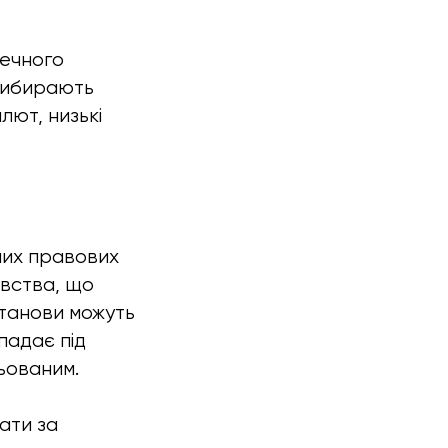
печного
 вибирають
лют, низькі
них правових
авства, що
установи можуть
падає під
ьованим.
вати за