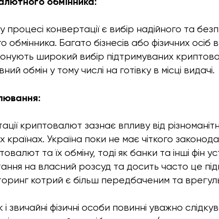
валютного обмінника:
 процесі конвертації є вибір надійного та без
 обмінника. Багато бізнесів або фізичних осіб
опонують широкий вибір підтримуваних криптова
вний обмін у тому числі на готівку в місці видачі.
лювання:
ації криптовалют зазнає впливу від різноманіт
их країнах. Україна поки не має чіткого законод
овалют та їх обміну, тоді як банки та інші фін 
ання на власний розсуд та досить часто це під
торинг котрий є більш передбаченим та врегул
 і звичайні фізичні особи повинні уважно слідку