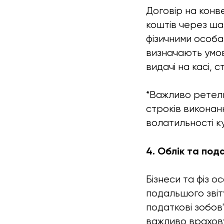
Договір на конв
коштів через шах
фізичними особа
визначають умови
видачі на касі, 
*Важливо ретель
строків виконан
волатильності ку
4. Облік та под
Бізнеси та фіз о
подальшого звіт
податкові зобов
важливо врахову