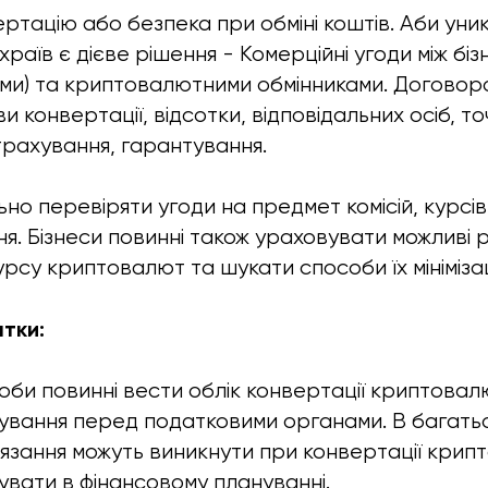
ертацію або безпека при обміні коштів. Аби уни
раїв є дієве рішення - Комерційні угоди між бі
ми) та криптовалютними обмінниками. Договоро
 конвертації, відсотки, відповідальних осіб, то
страхування, гарантування.
но перевіряти угоди на предмет комісій, курсів
ня. Бізнеси повинні також ураховувати можливі 
рсу криптовалют та шукати способи їх мінімізаці
атки:
соби повинні вести облік конвертації криптовал
ування перед податковими органами. В багатьо
'язання можуть виникнути при конвертації крипт
вати в фінансовому плануванні.