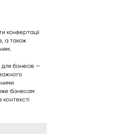
ти конвертації
з, а також
ням.
для бізнесів —
уважного
йними
оже бізнесам
 контексті