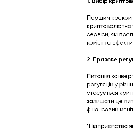
1. Вибір крипто
Першим кроком у
криптовалютного
сервіси, які пр
комісії та ефекти
2. Правове регу
Питання конверт
регуляцій у різн
стосується крипт
залишати це пит
фінансовий моні
*Підприємства як