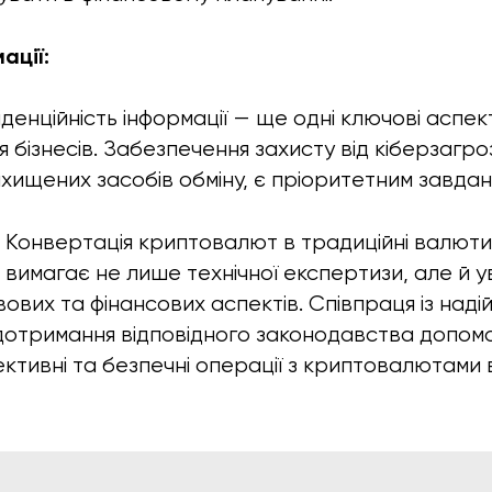
ації:
денційність інформації — ще одні ключові аспек
бізнесів. Забезпечення захисту від кіберзагро
хищених засобів обміну, є пріоритетним завдан
:
Конвертація криптовалют в традиційні валюти 
е вимагає не лише технічної експертизи, але й 
ових та фінансових аспектів. Співпраця із наді
дотримання відповідного законодавства допом
ктивні та безпечні операції з криптовалютами в