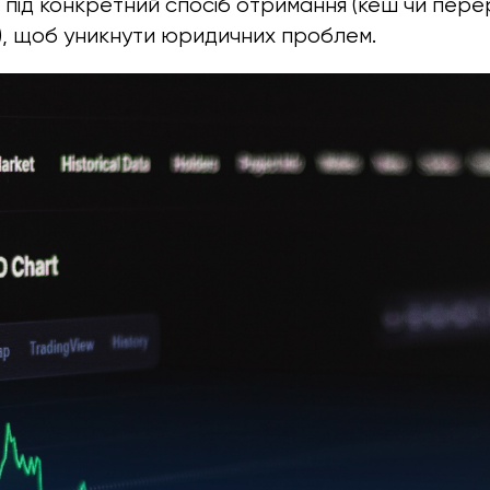
під конкретний спосіб отримання (кеш чи пере
), щоб уникнути юридичних проблем.