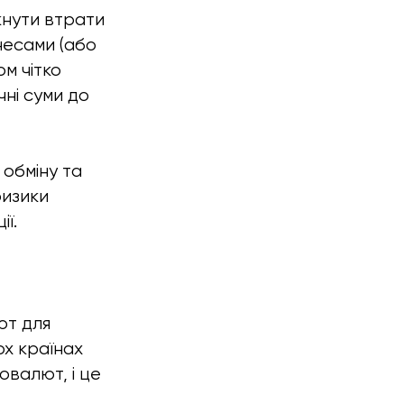
кнути втрати
знесами (або
м чітко
чні суми до
 обміну та
ризики
ї.
ют для
х країнах
овалют, і це