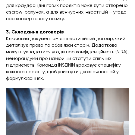
для краудфандингових проєктів може бути створено
escrow-рахунок, а для венчурних інвестицій – угода
про конвертовану позику.
3. Складання договорів
Ключовим документом є інвестиційний договір, який
деталізує права та обов’язки сторін. Додатково
можуть укладатися угоди про конфіденційність (NDA),
меморандуми про наміри чи статути спільних
підприємств. Команда INSEININ враховує специфіку
кожного проєкту, щоб уникнути двозначностей у
формулюваннях.