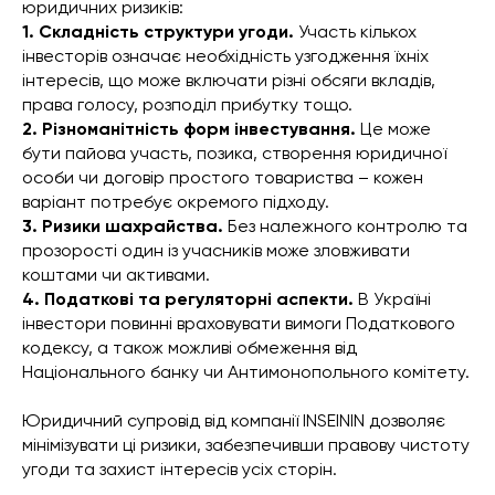
юридичних ризиків:
1. Складність структури угоди.
Участь кількох
інвесторів означає необхідність узгодження їхніх
інтересів, що може включати різні обсяги вкладів,
права голосу, розподіл прибутку тощо.
2. Різноманітність форм інвестування.
Це може
бути пайова участь, позика, створення юридичної
особи чи договір простого товариства – кожен
варіант потребує окремого підходу.
3. Ризики шахрайства.
Без належного контролю та
прозорості один із учасників може зловживати
коштами чи активами.
4. Податкові та регуляторні аспекти.
В Україні
інвестори повинні враховувати вимоги Податкового
кодексу, а також можливі обмеження від
Національного банку чи Антимонопольного комітету.
Юридичний супровід від компанії INSEININ дозволяє
мінімізувати ці ризики, забезпечивши правову чистоту
угоди та захист інтересів усіх сторін.