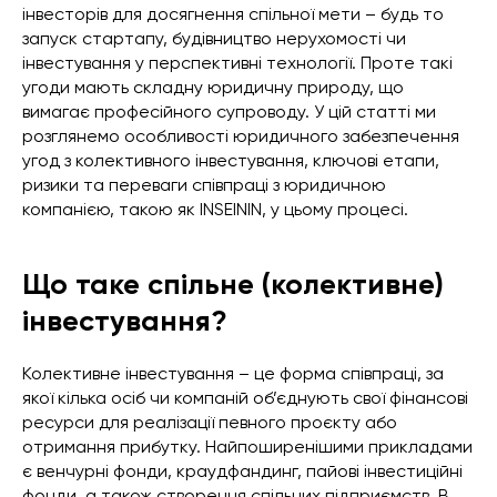
інвесторів для досягнення спільної мети – будь то
запуск стартапу, будівництво нерухомості чи
інвестування у перспективні технології. Проте такі
угоди мають складну юридичну природу, що
вимагає професійного супроводу. У цій статті ми
розглянемо особливості юридичного забезпечення
угод з колективного інвестування, ключові етапи,
ризики та переваги співпраці з юридичною
компанією, такою як INSEININ, у цьому процесі.
Що таке спільне (колективне)
інвестування?
Колективне інвестування – це форма співпраці, за
якої кілька осіб чи компаній об’єднують свої фінансові
ресурси для реалізації певного проєкту або
отримання прибутку. Найпоширенішими прикладами
є венчурні фонди, краудфандинг, пайові інвестиційні
фонди, а також створення спільних підприємств. В