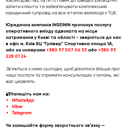
законодавства, бути готовим до швидкої реакції на
запити клієнта та забезпечувати комплексний
юридичний супровід на всіх етапах взаємодії з ТЦК.
Юридична компанія INSEININ пропонує послугу
оперативного виїзду адвоката на місце
затримання у Києві та області - зверніться до нас
в офіс м. Київ БЦ "Гулівер" Спортивна площа 1А,
або
за номерами
+380 97 507 06 53
або
+380 93
228 01 24
Зв'яжіться з нами сьогодні, щоб дізнатися більше про
наші послуги та отримати консультацію з питань, які
вас цікавлять.
🔐
Напишіть нам на:
WhatsApp
Viber
Teleg
ram
Чи залишайте форму зворотнього звʼязку —