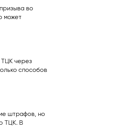
 призыва во
о может
 ТЦК через
колько способов
ие штрафов, но
 ТЦК. В