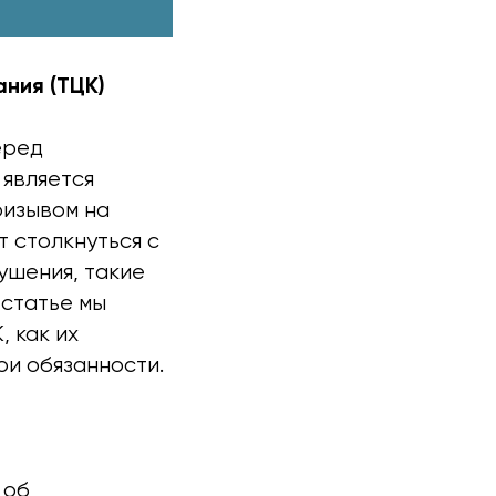
ния (ТЦК)
еред
 является
ризывом на
т столкнуться с
ушения, такие
 статье мы
 как их
ои обязанности.
 об