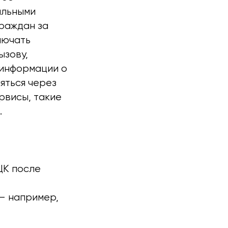
альными
раждан за
лючать
ызову,
 информации о
яться через
рвисы, такие
.
ЦК после
— например,