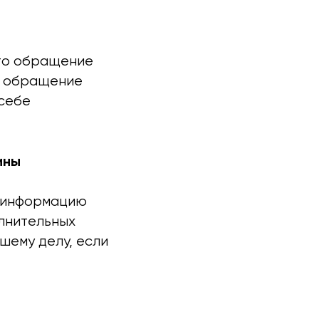
это обращение
е обращение
 себе
ины
, информацию
лнительных
шему делу, если