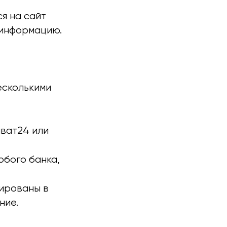
я на сайт
 информацию.
есколькими
иват24 или
юбого банка,
рированы в
ние.