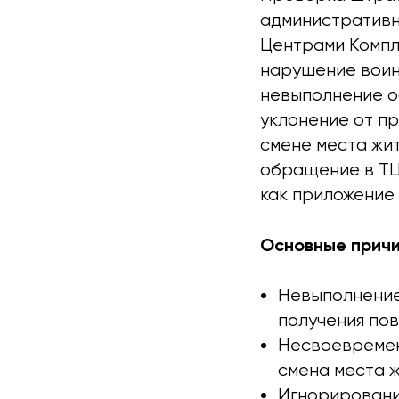
административн
Центрами Компл
нарушение воин
невыполнение об
уклонение от п
смене места жи
обращение в ТЦ
как приложение 
Основные прич
Невыполнение 
получения пов
Несвоевремен
смена места ж
Игнорировани