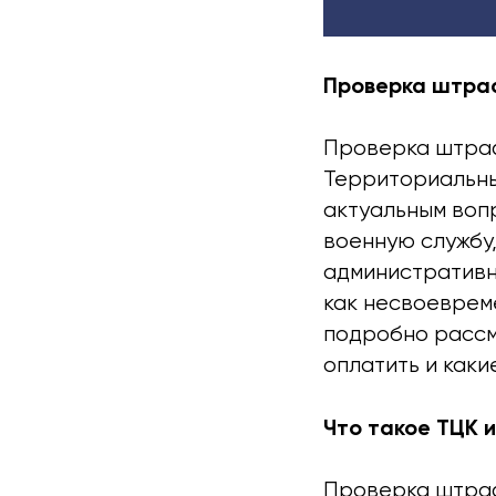
Проверка штраф
Проверка штраф
Территориальны
актуальным вопр
военную службу,
административн
как несвоевреме
подробно рассм
оплатить и каки
Что такое ТЦК 
Проверка штраф