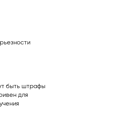
ерьезности
ут быть штрафы
гривен для
учения