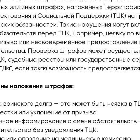
ых или иных штрафах, наложенных Территори
ектования и Социальной Поддержки (ТЦК) на г
ских обязанностей. Такие нарушения могут вк
язательств перед ТЦК, например, неявку по в
ризыва или несвоевременное предоставление
тельства. Проверка штрафов может осуществл
К, судебные реестры или государственные се
"Дія", если такая возможность предоставляется
ины наложения штрафов:
воинского долга — это может быть неявка в Т
естки или уклонение от призыва.
ное информирование о смене обстоятельств 
ительства без уведомления ТЦК.
е или опоздание на медицинскую комиссию.