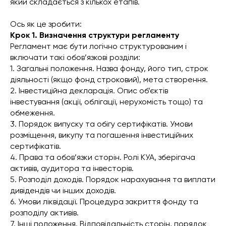
який складається з кількох етапів.
Ось як це зробити:
Крок 1. Визначення структури регламенту
Регламент має бути логічно структурованим і
включати такі обов’язкові розділи:
1. Загальні положення. Назва фонду, його тип, строк
діяльності (якщо фонд строковий), мета створення.
2. Інвестиційна декларація. Опис об’єктів
інвестування (акції, облігації, нерухомість тощо) та
обмеження.
3. Порядок випуску та обігу сертифікатів. Умови
розміщення, викупу та погашення інвестиційних
сертифікатів.
4. Права та обов’язки сторін. Ролі КУА, зберігача
активів, аудитора та інвесторів.
5. Розподіл доходів. Порядок нарахування та виплати
дивідендів чи інших доходів.
6. Умови ліквідації. Процедура закриття фонду та
розподілу активів.
7. Інші положення. Відповідальність сторін, порядок