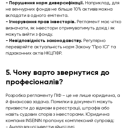
- Порушення норм диверсифікації.
Наприклад, для
не венчурних фондів не більше 10% активів можна
вкладати в одного емітента.
- Ігнорування прав інвесторів.
Регламент має чітко
визначати, як інвестори отримуватимуть дохід і як
можуть вийти з фонду.
- Невідповідність законодавству.
Регулярно
перевіряйте актуальність норм Закону "Про ІСІ" та
підзаконних актів НКЦПФР.
5. Чому варто звернутися до
професіоналів?
Розробка регламенту ПІФ – це не лише юридична, а
й фінансова задача. Помилки в документі можуть
призвести до відмови в реєстрації, штрафів або
навіть судових спорів з інвесторами. Юридична
компанія INSEININ пропонує комплексний супровід:
- Аналіз вашої інвестиційної ідеї.