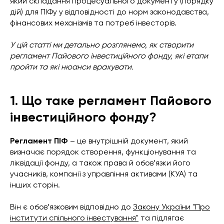
який складання процесуального документу (порядку
дій) для ПІФу у відповідності до норм законодавства,
фінансових механізмів та потреб інвесторів.
У цій статті ми детально розглянемо, як створити
регламент Пайового інвестиційного фонду, які етапи
пройти та які нюанси врахувати.
1. Що таке регламент Пайового
інвестиційного фонду?
Регламент ПІФ
– це внутрішній документ, який
визначає порядок створення, функціонування та
ліквідації фонду, а також права й обов’язки його
учасників, компанії з управління активами (КУА) та
інших сторін.
Він є обов’язковим відповідно до
Закону України "Про
інститути спільного інвестування"
та підлягає