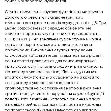
тональної порогової аудіометрії.
Ступінь порушення слухової функції визначається за
допомогою результатів аудіометричного
обстеження за рівнем порогів слуху до тонів в дБ. При
цьому розраховується середнє арифметичне
значення порогів слуху на тони чотирьох частот -
0,5; 1; 2 і 4 кГц - на тональній аудіометричній кривій
пацієнта і порівнюється з стандартизованими
орієнтирами. Визначення ступеня порушення
слухової функції для винесення експертного рішення
по цій статті проводиться для сенсоневральної
приглухуватості (тональна аудіометрична крива по
кістковому звукопроведенню). При кондуктивних
втратах слуху (тональна аудіометрична крива по
повітряному звукопроведенню) пацієнт
спрямовується на обстеження з метою визначення
причини кондуктивного порушення слухової функції і
подальшого лікування. Експертне рішення у таких
випадках приймається після діагностичних заходів
та проведеного лікування і виноситься у випадку