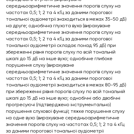
середньоарифметичне значення порогів слуху на
частотах 0,5; 1; 2 та 4 кГц за даними порогової
тональної аудіометрії знаходиться в межах 35-50 дБ)
на друге; однобічна глухота вуха (вирахуване
середньоарифметичне значення порогів слуху на
частотах 0,5; 1; 2 та 4 кГц за даними порогової
тональної аудіометрії складає понад 95 дБ) при
збереженні рівня порогів слуху по всій тональній
шкалі до 15 дБ на інше вухо; однобічне глибоке
порушення слуху (вирахуване
середньоарифметичне значення порогів слуху на
частотах 0,5; 1; 2 та 4 кГц за даними порогової
тональної аудіометрії знаходиться в межах 80-95 дБ)
при збереженні рівня порогів слуху по всій тональній
шкалі до 15 дБ на інше вухо; однобічні або двобічні
прогресуючі (підтверджено інструментально)
порушення слухової функції; тяжке порушення слуху
на одне вухо (вирахуване середньоарифметичне
значення порогів слуху на частотах 0,5; 1; 2 та 4 кГц
за даними порогової тональної аудіометрії