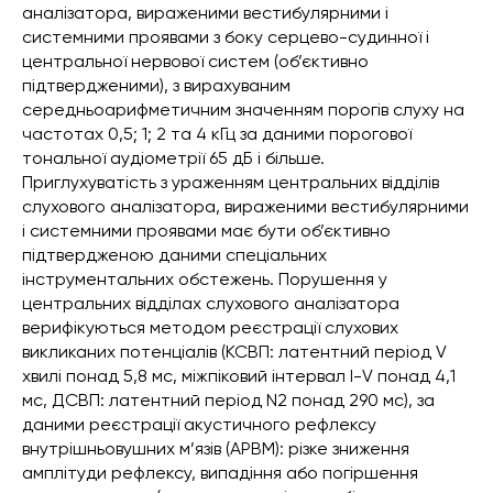
аналізатора, вираженими вестибулярними і
системними проявами з боку серцево-судинної і
центральної нервової систем (об’єктивно
підтвердженими), з вирахуваним
середньоарифметичним значенням порогів слуху на
частотах 0,5; 1; 2 та 4 кГц за даними порогової
тональної аудіометрії 65 дБ і більше.
Приглухуватість з ураженням центральних відділів
слухового аналізатора, вираженими вестибулярними
і системними проявами має бути об’єктивно
підтвердженою даними спеціальних
інструментальних обстежень. Порушення у
центральних відділах слухового аналізатора
верифікуються методом реєстрації слухових
викликаних потенціалів (КСВП: латентний період V
хвилі понад 5,8 мс, міжпіковий інтервал I-V понад 4,1
мс, ДСВП: латентний період N2 понад 290 мс), за
даними реєстрації акустичного рефлексу
внутрішньовушних м’язів (АРВМ): різке зниження
амплітуди рефлексу, випадіння або погіршення