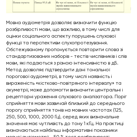
Мовна аудіометрія дозволяє визначити функцію
розбірливості мови, що важливо, в тому числі для
оцінки соціального аспекту порушень слухової
функції та перспективи слухопротезування.
Обстежуваному пропонується повторити слова зі
стандартизованих наборів - тестів числівників і слів
мови, які подаються з різною інтенсивністю в дБ.
Метод дозволяє підтвердити дані тональної
порогової аудіометрії, в тому числі наявність і
вираженість «кістково-повітряного інтервалу» та
акуметрії, може допомогти визначити центральні і
рецепторні ураження слухового аналізатора. Поріг
сприйняття мови зазвичай близький до середнього
порогу сприйняття тонів на мовних частотах (125,
250, 500, 1000, 2000 Гц), серед яких визначальне
значення має чутливість до тону 1 кГц. На практиці
визначаються найбільш інформативні показники
мовної аудіометрії - 50 % тест розбірливості