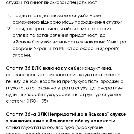
служби та вимог військової спеціальності.
Придатність до військової служби може
обмеженою відносно місць проходження служби.
Порядок призначення військових лікарських
оглядів та встановлення придатності до
військової служби визначається наказами Міністра
оборони України та Міністра охорони здоров'я
України.
Стаття 36 ВЛК
включає у себе:
кондуктивна,
сенсоневральна і змішана приглухуватість різного
ґенезу, сенсоневральна приглухуватість, вроджена
глухота, ототоксична втрата слуху, дегенеративні і
судинні хвороби вуха, ураження структур слухової
системи (Н90-Н95)
Стаття 36-а ВЛК Непридатні до військової служби
з виключенням з військового обліку належить:
стійка глухота на обидва вуха (вирахуване
середньоарифметичне значення порогів слуху на