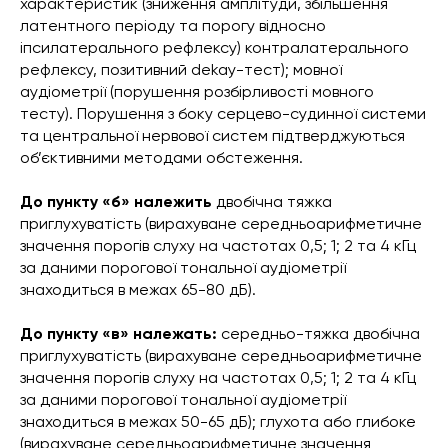
характеристик (зниження амплітуди, збільшення
латентного періоду та порогу відносно
іпсилатерального рефлексу) контралатерального
рефлексу, позитивний dekay-тест); мовної
аудіометрії (порушення розбірливості мовного
тесту). Порушення з боку серцево-судинної системи
та центральної нервової систем підтверджуються
об’єктивними методами обстеження.
До пункту «б» належить
двобічна тяжка
приглухуватість (вирахуване середньоарифметичне
значення порогів слуху на частотах 0,5; 1; 2 та 4 кГц
за даними порогової тональної аудіометрії
знаходиться в межах 65-80 дБ).
До пункту «в» належать:
середньо-тяжка двобічна
приглухуватість (вирахуване середньоарифметичне
значення порогів слуху на частотах 0,5; 1; 2 та 4 кГц
за даними порогової тональної аудіометрії
знаходиться в межах 50-65 дБ); глухота або глибоке
(вирахуване середньоарифметичне значення