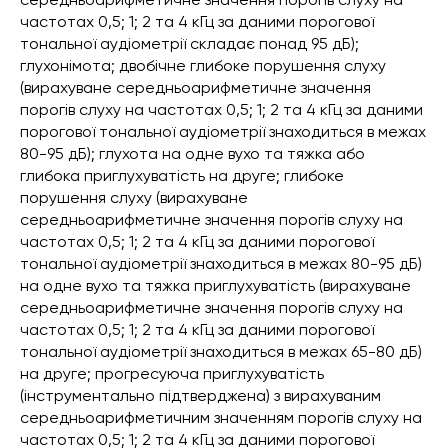
частотах 0,5; 1; 2 та 4 кГц за даними порогової
тональної аудіометрії складає понад 95 дБ);
глухонімота; двобічне глибоке порушення слуху
(вирахуване середньоарифметичне значення
порогів слуху на частотах 0,5; 1; 2 та 4 кГц за даними
порогової тональної аудіометрії знаходиться в межах
80-95 дБ); глухота на одне вухо та тяжка або
глибока приглухуватість на друге; глибоке
порушення слуху (вирахуване
середньоарифметичне значення порогів слуху на
частотах 0,5; 1; 2 та 4 кГц за даними порогової
тональної аудіометрії знаходиться в межах 80-95 дБ)
на одне вухо та тяжка приглухуватість (вирахуване
середньоарифметичне значення порогів слуху на
частотах 0,5; 1; 2 та 4 кГц за даними порогової
тональної аудіометрії знаходиться в межах 65-80 дБ)
на друге; прогресуюча приглухуватість
(інструментально підтверджена) з вирахуваним
середньоарифметичним значенням порогів слуху на
частотах 0,5; 1; 2 та 4 кГц за даними порогової