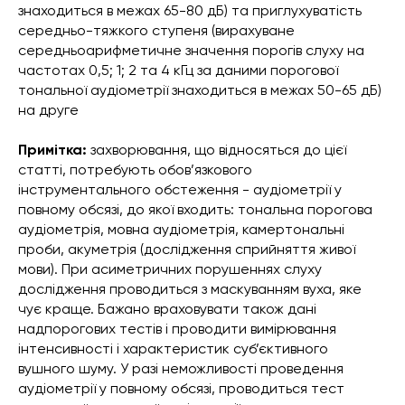
знаходиться в межах 65-80 дБ) та приглухуватість
середньо-тяжкого ступеня (вирахуване
середньоарифметичне значення порогів слуху на
частотах 0,5; 1; 2 та 4 кГц за даними порогової
тональної аудіометрії знаходиться в межах 50-65 дБ)
на друге
Примітка:
захворювання, що відносяться до цієї
статті, потребують обов’язкового
інструментального обстеження - аудіометрії у
повному обсязі, до якої входить: тональна порогова
аудіометрія, мовна аудіометрія, камертональні
проби, акуметрія (дослідження сприйняття живої
мови). При асиметричних порушеннях слуху
дослідження проводиться з маскуванням вуха, яке
чує краще. Бажано враховувати також дані
надпорогових тестів і проводити вимірювання
інтенсивності і характеристик суб’єктивного
вушного шуму. У разі неможливості проведення
аудіометрії у повному обсязі, проводиться тест