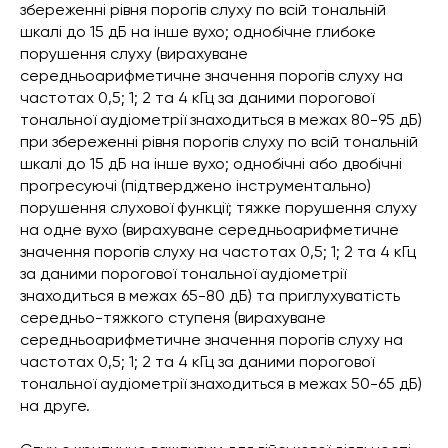
збереженні рівня порогів слуху по всій тональній
шкалі до 15 дБ на інше вухо; однобічне глибоке
порушення слуху (вирахуване
середньоарифметичне значення порогів слуху на
частотах 0,5; 1; 2 та 4 кГц за даними порогової
тональної аудіометрії знаходиться в межах 80-95 дБ)
при збереженні рівня порогів слуху по всій тональній
шкалі до 15 дБ на інше вухо; однобічні або двобічні
прогресуючі (підтверджено інструментально)
порушення слухової функції; тяжке порушення слуху
на одне вухо (вирахуване середньоарифметичне
значення порогів слуху на частотах 0,5; 1; 2 та 4 кГц
за даними порогової тональної аудіометрії
знаходиться в межах 65-80 дБ) та приглухуватість
середньо-тяжкого ступеня (вирахуване
середньоарифметичне значення порогів слуху на
частотах 0,5; 1; 2 та 4 кГц за даними порогової
тональної аудіометрії знаходиться в межах 50-65 дБ)
на друге.