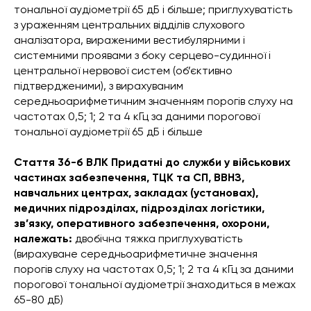
тональної аудіометрії 65 дБ і більше; приглухуватість
з ураженням центральних відділів слухового
аналізатора, вираженими вестибулярними і
системними проявами з боку серцево-судинної і
центральної нервової систем (об’єктивно
підтвердженими), з вирахуваним
середньоарифметичним значенням порогів слуху на
частотах 0,5; 1; 2 та 4 кГц за даними порогової
тональної аудіометрії 65 дБ і більше
Стаття 36-б ВЛК Придатні до служби у військових
частинах забезпечення, ТЦК та СП, ВВНЗ,
навчальних центрах, закладах (установах),
медичних підрозділах, підрозділах логістики,
зв’язку, оперативного забезпечення, охорони,
належать:
двобічна тяжка приглухуватість
(вирахуване середньоарифметичне значення
порогів слуху на частотах 0,5; 1; 2 та 4 кГц за даними
порогової тональної аудіометрії знаходиться в межах
65-80 дБ)