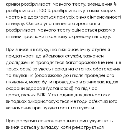
кривої розбірливості мовного тесту, зменшення %
розбірливості, 100 % розбірливість у таких хворих
часто не досягається при усіх рівнях інтенсивності
стимулу. Ознака уповільненого зростання
розбірливості мовного тесту оцінюється разом з
іншими проявами в кожному окремому випадку.
При зниженні слуху, що визначає зміну ступеня
придатності до військової служби, зазначені
дослідження проводяться багаторазово (не менше
трьох разів) за увесь період на етапах обстеження
та лікування (обов’язково до і після проведеного
лікування, може бути проведено в різних закладах
охорони здоров’я (установах)) та під час
проходження ВЛК. У складних для діагностики
випадках використовуються методи об’єктивного
визначення приглухуватості та глухоти.
Прогресуюча сенсоневральна приглухуватість
визначається у випадку, коли реєструється