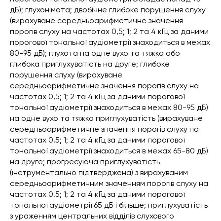
дБ); глухонімота; двобічне глибоке порушення слуху
(вирахуване середньоарифметичне значення
порогів слуху на частотах 0,5; 1; 2 та 4 кГц за даними
порогової тональної аудіометрії знаходиться в межах
80-95 дБ); глухота на одне вухо та тяжка або
глибока приглухуватість на друге; глибоке
порушення слуху (вирахуване
середньоарифметичне значення порогів слуху на
частотах 0,5; 1; 2 та 4 кГц за даними порогової
тональної аудіометрії знаходиться в межах 80-95 дБ)
на одне вухо та тяжка приглухуватість (вирахуване
середньоарифметичне значення порогів слуху на
частотах 0,5; 1; 2 та 4 кГц за даними порогової
тональної аудіометрії знаходиться в межах 65-80 дБ)
на друге; прогресуюча приглухуватість
(інструментально підтверджена) з вирахуваним
середньоарифметичним значенням порогів слуху на
частотах 0,5; 1; 2 та 4 кГц за даними порогової
тональної аудіометрії 65 дБ і більше; приглухуватість
з ураженням центральних відділів слухового