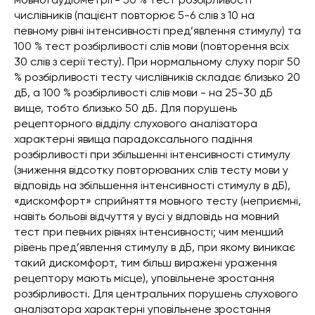
числівників (пацієнт повторює 5-6 слів з 10 на
певному рівні інтенсивності пред’явлення стимулу) та
100 % тест розбірливості слів мови (повторення всіх
30 слів з серії тесту). При нормальному слуху поріг 50
% розбірливості тесту числівників складає близько 20
дБ, а 100 % розбірливості слів мови - на 25-30 дБ
вище, тобто близько 50 дБ. Для порушень
рецепторного відділу слухового аналізатора
характерні явища парадоксального падіння
розбірливості при збільшенні інтенсивності стимулу
(зниження відсотку повторюваних слів тесту мови у
відповідь на збільшення інтенсивності стимулу в дБ),
«дискомфорт» сприйняття мовного тесту (неприємні,
навіть больові відчуття у вусі у відповідь на мовний
тест при певних рівнях інтенсивності; чим менший
рівень пред’явлення стимулу в дБ, при якому виникає
такий дискомфорт, тим більш виражені ураження
рецептору мають місце), уповільнене зростання
розбірливості. Для центральних порушень слухового
аналізатора характерні уповільнене зростання