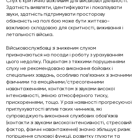
Слух є критично важливим для військової діяльності.
Здатність виявляти, ідентифікувати і локалізувати
звуки, здатність підтримувати просторову
обізнаність на полі бою може бути життєво-
важливою складовою для скритності, виживання і
летальності війська.
Військовослужбовці зі зниженим слухом
призначаються на посади і роботу з урахуванням
цього недоліку. Пацієнтам з тяжкими порушеннями
слуху не рекомендовано виконання бойових і
спеціальних завдань, особливо пов’язаних зі значними
фізичними та емоційними/стресогенними
навантаженнями, контактом зі звуками високої
інтенсивності, зміною атмосферного тиску,
прискореннями, тощо. У разі наявності прогресуючої
приглухуватості вплив таких чинників, які
супроводжують виконання службових обов’язків
(контакти зі звуками високої інтенсивності, стресовий
фактор, фізичні навантаження) значно збільшує ризик
погіршення слухової функції, розвитку глухоти та