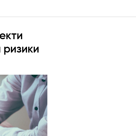
пекти
а ризики