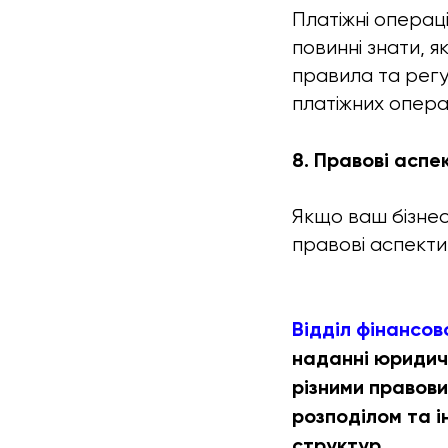
Платіжні операц
повинні знати, я
правила та регул
платіжних опера
8. Правові аспе
Якщо ваш бізнес 
правові аспекти 
Відділ фінансов
наданні юридичн
різними правови
розподілом та 
структур.