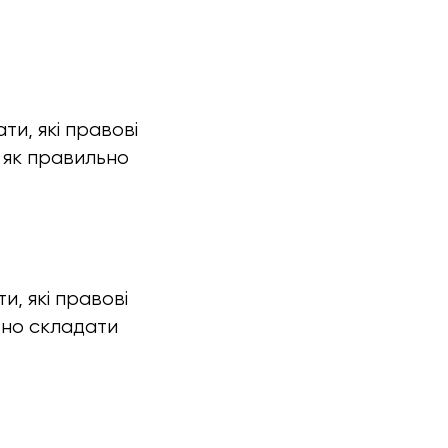
ти, які правові
, як правильно
и, які правові
льно складати