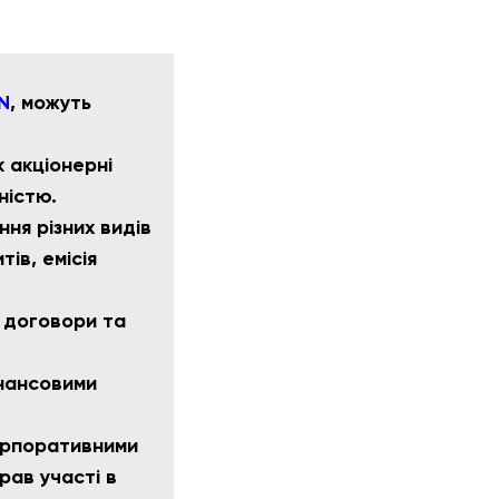
N
, можуть
 акціонерні
ністю.
ня різних видів
ів, емісія
і договори та
інансовими
корпоративними
рав участі в