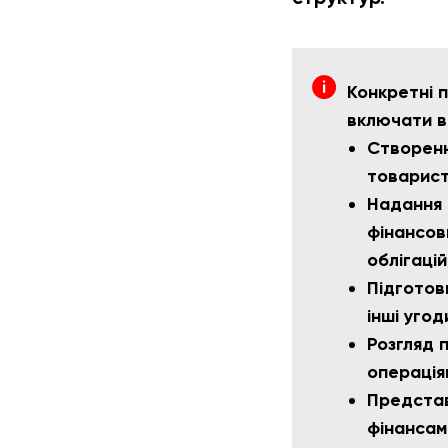
Конкретні п
включати в
Створенн
товарист
Надання 
фінансови
облігацій
Підготов
інші уго
Розгляд 
операція
Представ
фінансам