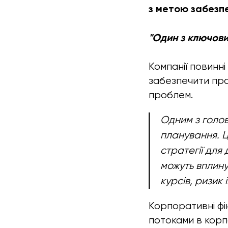
з метою забезпе
"Один з ключови
Компанії повинн
забезпечити пра
проблем.
Одним з голов
планування. Ц
стратегії для
можуть вплину
курсів, ризик 
Корпоративні фі
потоками в корп