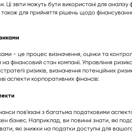
и. Ці звіти можуть бути використані для аналізу
 а також для прийняття рішень щодо фінансуванн
изиками
ами - це процес визначення, оцінки та контролю
 на фінансовий стан компанії. Управління ризик
тратегії ризиків, визначення потенційних ризик
ові аспекти корпоративних фінансів:
пекти
нанси пов'язані з багатьма податковими аспекта
н бізнес. Наприклад, ви повинні знати, які под
ати, які знижки на податки доступні для вашого 