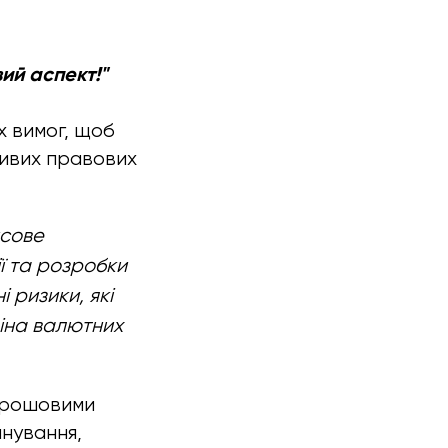
ий аспект!"
х вимог, щоб
ливих правових
нсове
ї та розробки
 ризики, які
міна валютних
 грошовими
анування,