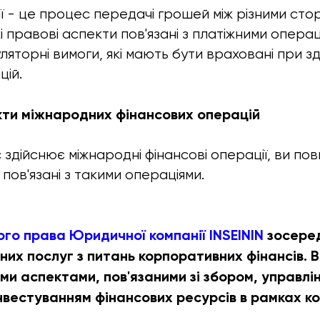
ії - це процес передачі грошей між різними сто
кі правові аспекти пов'язані з платіжними опер
яторні вимоги, які мають бути враховані при зд
цій.
кти міжнародних фінансових операцій
здійснює міжнародні фінансові операції, ви пови
пов'язані з такими операціями.
ого права Юридичної компанії INSEININ
зосере
их послуг з питань корпоративних фінансів. В
ми аспектами, пов'язаними зі збором, управлі
інвестуванням фінансових ресурсів в рамках 