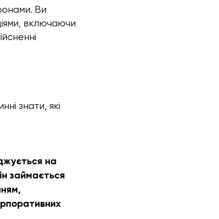
ронами. Ви
аціями, включаючи
ійсненні
нні знати, які
джується на
ін займається
нням,
корпоративних