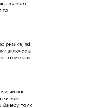
 фінансового
я та
 ризиків, які
ами включає в
ів та питання
ми, які має
атки вам
бізнесу, та як