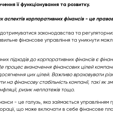
чення її функціонування та розвитку.
х аспектів корпоративних фінансів - це правов
і дотримуватися законодавства та регуляторни
вильне фінансове управління та уникнути мож
них підходів до корпоративних фінансів є фіна
е процес визначення фінансових цілей компані
 досягнення цих цілей. Важливо враховувати різні
ти на фінансову стабільність компанії, такі як з
інфляції, ризик неплатежів тощо.
нанси - це галузь, яка займається управлінням
орації, що може включати в себе фінансове пл