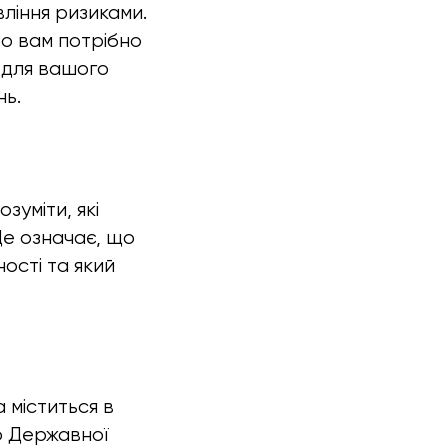
вління ризиками.
то вам потрібно
и для вашого
нь.
зуміти, які
Це означає, що
ності та який
а міститься в
о Державної