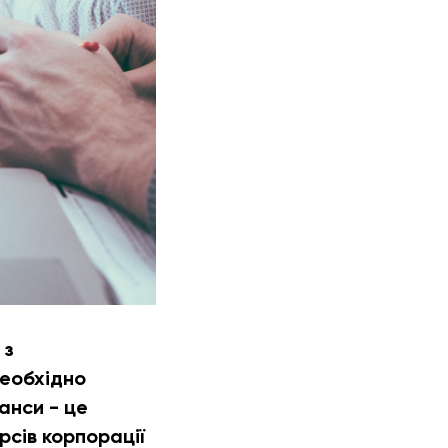
 з
необхідно
анси - це
рсів корпорації