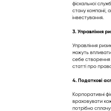
фіскальної служб
стану компанії,
інвестування.
3. Управління р
Управління ризик
можуть впливати
себе створення с
статті про прав
4. Податкові ас
Корпоративні фі
враховувати коже
потрібно сплачув