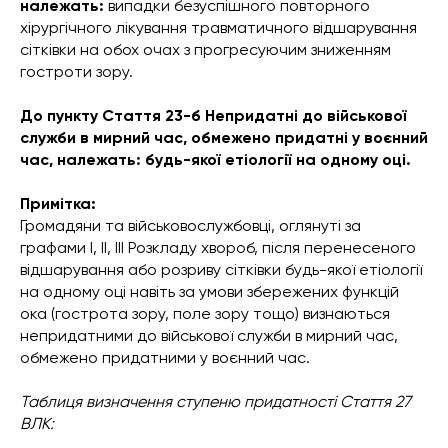
належать:
випадки безуспішного повторного
хірургічного лікування травматичного відшарування
сітківки на обох очах з прогресуючим зниженням
гостроти зору.
До пункту Стаття 23-б Непридатні до військової
служби в мирний час, обмежено придатні у воєнний
час, належать: будь-якої етіології на одному оці.
Примітка:
Громадяни та військовослужбовці, оглянуті за
графами I, II, III Розкладу хвороб, після перенесеного
відшарування або розриву сітківки будь-якої етіології
на одному оці навіть за умови збережених функцій
ока (гострота зору, поле зору тощо) визнаються
непридатними до військової служби в мирний час,
обмежено придатними у воєнний час.
Таблиця визначення ступеню придатності Стаття 27
ВЛК: