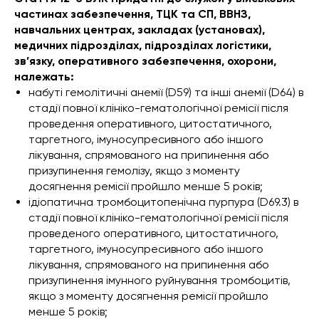
частинах забезпечення, ТЦК та СП, ВВНЗ,
навчальних центрах, закладах (установах),
медичних підрозділах, підрозділах логістики,
зв’язку, оперативного забезпечення, охорони,
належать:
набуті гемолітичні анемії (D59) та інші анемії (D64) в
стадії повної клініко-гематологічної ремісії після
проведення оперативного, цитостатичного,
таргетного, імуносупресивного або іншого
лікування, спрямованого на припинення або
призупинення гемолізу, якщо з моменту
досягнення ремісії пройшло менше 5 років;
ідіопатична тромбоцитопенічна пурпура (D69.3) в
стадії повної клініко-гематологічної ремісії після
проведеного оперативного, цитостатичного,
таргетного, імуносупресивного або іншого
лікування, спрямованого на припинення або
призупинення імунного руйнування тромбоцитів,
якщо з моменту досягнення ремісії пройшло
менше 5 років;