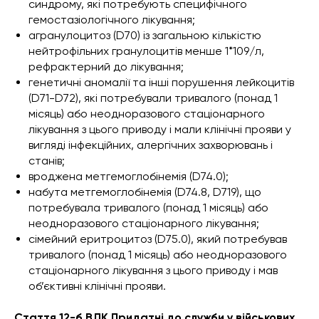
синдрому, які потребують специфічного
гемостазіологічного лікування;
агранулоцитоз (D70) із загальною кількістю
нейтрофільних гранулоцитів менше 1*109/л,
рефрактерний до лікування;
генетичні аномалії та інші порушення лейкоцитів
(D71-D72), які потребували тривалого (понад 1
місяць) або неодноразового стаціонарного
лікування з цього приводу і мали клінічні прояви у
вигляді інфекційних, алергічних захворювань і
станів;
вроджена метгемоглобінемія (D74.0);
набута метгемоглобінемія (D74.8, D719), що
потребувала тривалого (понад 1 місяць) або
неодноразового стаціонарного лікування;
сімейний еритроцитоз (D75.0), який потребував
тривалого (понад 1 місяць) або неодноразового
стаціонарного лікування з цього приводу і мав
об’єктивні клінічні прояви.
Стаття 12-б ВЛК Придатні до служби у військових