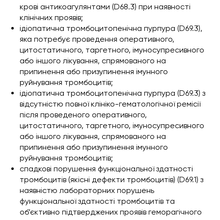
крові антикоагулянтами (D68.3) при наявності
клінічних проявів;
ідіопатична тромбоцитопенічна пурпура (D69.3),
яка потребує проведення оперативного,
цитостатичного, таргетного, імуносупресивного
або іншого лікування, спрямованого на
припинення або призупинення імунного
руйнування тромбоцитів;
ідіопатична тромбоцитопенічна пурпура (D69.3) з
відсутністю повної клініко-гематологічної ремісії
після проведеного оперативного,
цитостатичного, таргетного, імуносупресивного
або іншого лікування, спрямованого на
припинення або призупинення імунного
руйнування тромбоцитів;
спадкові порушення функціональної здатності
тромбоцитів (якісні дефекти тромбоцитів) (D69.1) з
наявністю лабораторних порушень
функціональної здатності тромбоцитів та
об’єктивно підтверджених проявів геморагічного