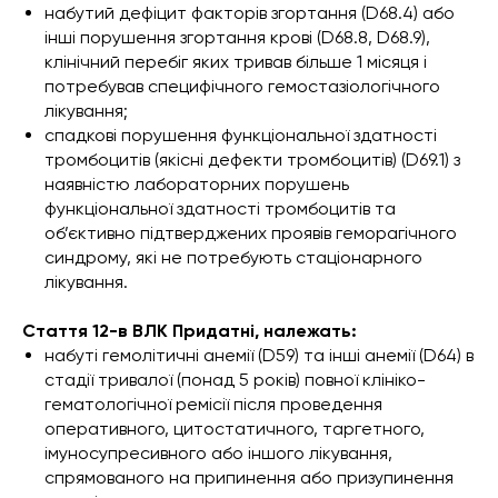
набутий дефіцит факторів згортання (D68.4) або
інші порушення згортання крові (D68.8, D68.9),
клінічний перебіг яких тривав більше 1 місяця і
потребував специфічного гемостазіологічного
лікування;
спадкові порушення функціональної здатності
тромбоцитів (якісні дефекти тромбоцитів) (D69.1) з
наявністю лабораторних порушень
функціональної здатності тромбоцитів та
об’єктивно підтверджених проявів геморагічного
синдрому, які не потребують стаціонарного
лікування.
Стаття 12-в ВЛК Придатні, належать:
набуті гемолітичні анемії (D59) та інші анемії (D64) в
стадії тривалої (понад 5 років) повної клініко-
гематологічної ремісії після проведення
оперативного, цитостатичного, таргетного,
імуносупресивного або іншого лікування,
спрямованого на припинення або призупинення