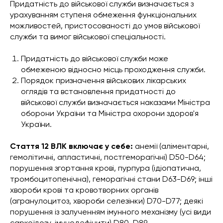
Придатність до військової служби визначається з
урахуванням ступеня обмеження функціональних
можливостей, пристосованості до умов військової
служби та вимог військової спеціальності.
Придатність до військової служби може
обмеженою відносно місць проходження служби.
Порядок призначення військових лікарських
оглядів та встановлення придатності до
військової служби визначається наказами Міністра
оборони України та Міністра охорони здоров'я
України.
Стаття 12 ВЛК
включає у себе:
анемії (аліментарні,
гемолітичні, апластичні, постгеморагічні) D50-D64;
порушення згортання крові, пурпура (ідіопатична,
тромбоцитопенічна), геморагічні стани D63-D69; інші
хвороби крові та кровотворних органів
(агранулоцитоз, хвороби селезінки) D70-D77; деякі
порушення із залученням імунного механізму (усі види
саркоїдозу, імунодефіцити) D80-D89.