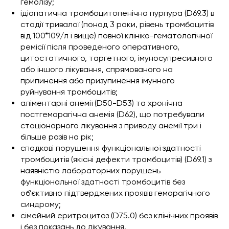
гемолізу;
ідіопатична тромбоцитопенічна пурпура (D69.3) в
стадії тривалої (понад 3 роки, рівень тромбоцитів
від 100*109/л і вище) повної клініко-гематологічної
ремісії після проведеного оперативного,
цитостатичного, таргетного, імуносупресивного
або іншого лікування, спрямованого на
припинення або призупинення імунного
руйнування тромбоцитів;
аліментарні анемії (D50-D53) та хронічна
постгеморагічна анемія (D62), що потребували
стаціонарного лікування з приводу анемії три і
більше разів на рік;
спадкові порушення функціональної здатності
тромбоцитів (якісні дефекти тромбоцитів) (D69.1) з
наявністю лабораторних порушень
функціональної здатності тромбоцитів без
об’єктивно підтверджених проявів геморагічного
синдрому;
сімейний еритроцитоз (D75.0) без клінічних проявів
і без показань до лікування.