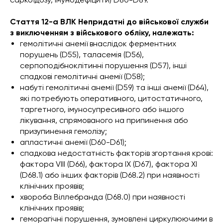
Стаття 12-а ВЛК Непридатні до військової служби
з виключенням з військового обліку, належать:
гемолітичні анемії внаслідок ферментних
порушень (D55), таласемія (D56),
серпоподібноклітинні порушення (D57), інші
спадкові гемолітичні анемії (D58);
набуті гемолітичні анемії (D59) та інші анемії (D64),
які потребують оперативного, цитостатичного,
таргетного, імуносупресивного або іншого
лікування, спрямованого на припинення або
призупинення гемолізу;
апластичні анемії (D60-D61);
спадкова недостатність факторів згортання крові:
фактора VIII (D66), фактора IX (D67), фактора XI
(D68.1) або інших факторів (D68.2) при наявності
клінічних проявів;
хвороба Віллебранда (D68.0) при наявності
клінічних проявів;
геморагічні порушення, зумовлені циркулюючими в