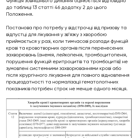
Функція зовнішнього дихання оцінюється відповідно
до таблиці 13 статті 46 додатку 2 до цього
Положення.
Постанова про потребу у відстрочці від призову та
відпустці для лікування у зв’язку з хворобою
приймається у разі, коли тимчасові розлади функцій
крові та кровотворних органів після перенесених
захворювань (анемія, лейкопенія, тромбоцитопенія,
порушення функцій еритроцитів та тромбоцитів) не
зумовлені системними захворюваннями крові або
після хірургічного лікування для повного відновлення
працездатності та нормалізації гематологічних
показників потрібен строк не менше одного місяця.