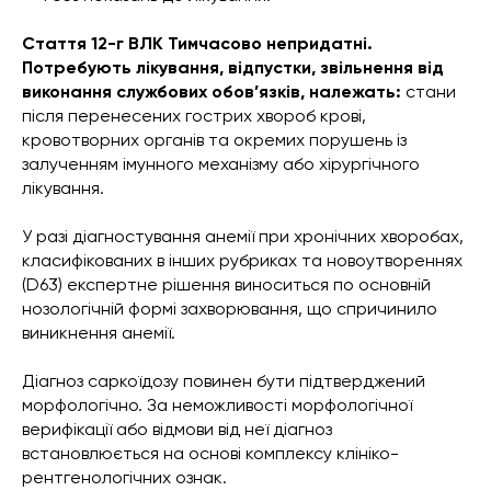
Стаття 12-г ВЛК Тимчасово непридатні.
Потребують лікування, відпустки, звільнення від
виконання службових обов’язків, належать:
стани
після перенесених гострих хвороб крові,
кровотворних органів та окремих порушень із
залученням імунного механізму або хірургічного
лікування.
У разі діагностування анемії при хронічних хворобах,
класифікованих в інших рубриках та новоутвореннях
(D63) експертне рішення виноситься по основній
нозологічній формі захворювання, що спричинило
виникнення анемії.
Діагноз саркоїдозу повинен бути підтверджений
морфологічно. За неможливості морфологічної
верифікації або відмови від неї діагноз
встановлюється на основі комплексу клініко-
рентгенологічних ознак.