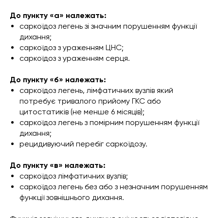
До пункту «а» належать:
саркоїдоз легень зі значним порушенням функції
дихання;
саркоїдоз з ураженням ЦНС;
саркоїдоз з ураженням серця.
До пункту «б» належать:
саркоїдоз легень, лімфатичних вузлів який
потребує тривалого прийому ГКС або
цитостатиків (не менше 6 місяців);
саркоїдоз легень з помірним порушенням функції
дихання;
рецидивуючий перебіг саркоїдозу.
До пункту «в» належать:
саркоїдоз лімфатичних вузлів;
саркоїдоз легень без або з незначним порушенням
функції зовнішнього дихання.