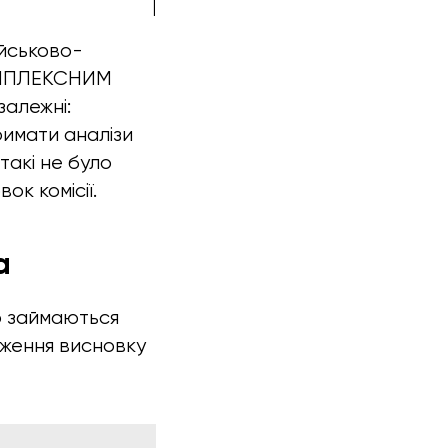
ійськово-
КОМПЛЕКСНИМ
залежні:
тримати аналізи
такі не було
к комісії.
а
о займаються
рження висновку