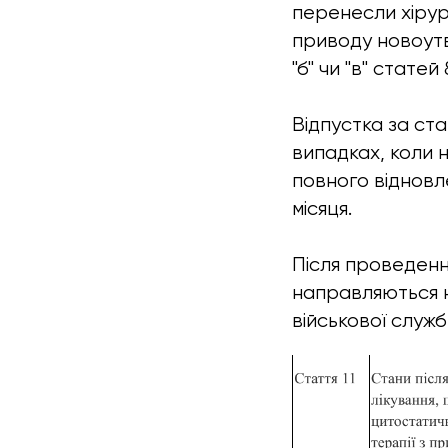
перенесли хірур
приводу новоутв
"б" чи "в" статей
Відпустка за ста
випадках, коли 
повного відновл
місяця.
Після проведенн
направляються н
військової служб