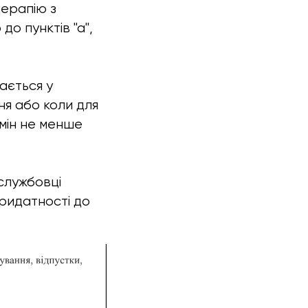
терапію з
о пунктів "а",
дається у
ня або коли для
мін не менше
службовці
ридатності до