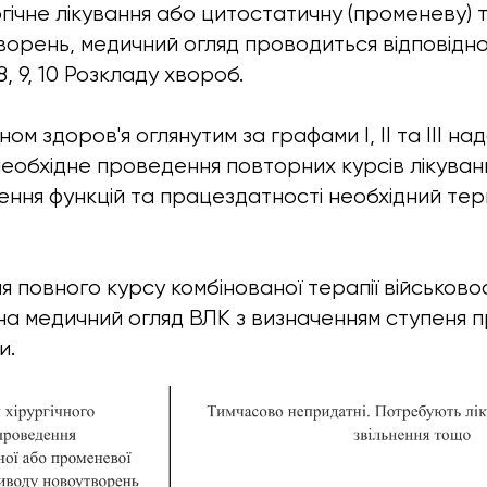
гічне лікування або цитостатичну (променеву) 
орень, медичний огляд проводиться відповідно д
 8, 9, 10 Розкладу хвороб.
ном здоров'я оглянутим за графами I, II та III на
необхідне проведення повторних курсів лікуван
ення функцій та працездатності необхідний тер
я повного курсу комбінованої терапії військово
а медичний огляд ВЛК з визначенням ступеня п
и.