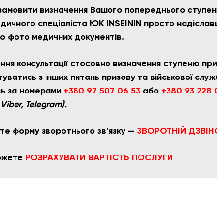
замовити визначення Вашого попереднього ступе
едичного спеціаліста ЮК INSEININ просто надіслав
бо фото медичних документів.
ння консультації стосовно визначення ступеню при
уватись з інших питань призову та військової служ
ь за номерами
+380 97 507 06 53
або
+380 93 228 
iber, Telegram).
те форму зворотнього звʼязку —
ЗВОРОТНІЙ ДЗВІН
можете
РОЗРАХУВАТИ ВАРТІСТЬ ПОСЛУГИ