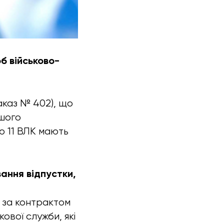
б військово-
аказ № 402), що
ьшого
ю 11 ВЛК мають
вання відпустки,
у за контрактом
ової служби, які