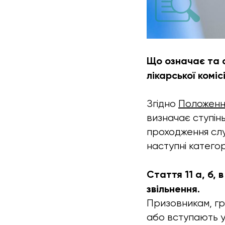
Що означає та с
лікарської комісі
Згідно
Положенн
визначає ступін
проходження слу
наступні категорі
Стаття 11 а, б,
звільнення.
Призовникам, гр
або вступають у