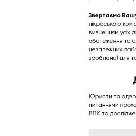
Звертаємо Вашу
лікраською ком
вивченням усіх д
обстеження та ог
незалежних лабол
зроблено) для то
Юристи та адвок
питаннями проход
ВЛК та дослідже