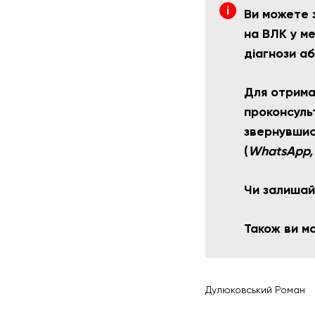
Ви можете 
на ВЛК у м
діагнози а
Для отрима
проконсульт
звернувшис
(
WhatsApp, V
Чи залишай
Також ви 
Дулюковський Роман