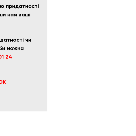
ню придатності
ши нам ваші
датності чи
би
можна
01 24
ОК