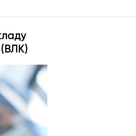
кладу
 (ВЛК)