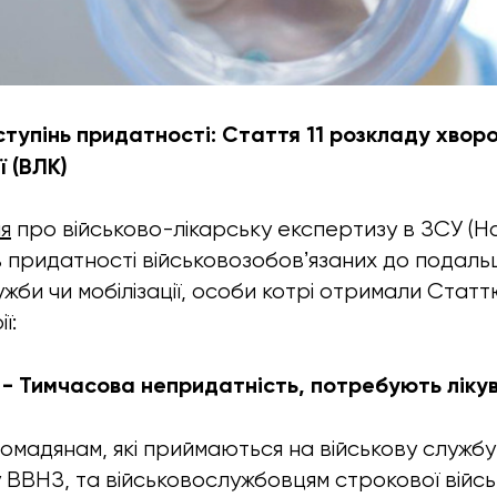
тупінь придатності: Стаття 11 розкладу хворо
ї (ВЛК)
я
про військово-лікарську експертизу в ЗСУ
(Н
ь придатності військовозобовʼязаних до подал
жби чи мобілізації, особи котрі отримали Статт
ї:
 в - Тимчасова непридатність, потребують ліку
омадянам, які приймаються на військову служб
 ВВНЗ, та військовослужбовцям строкової військ