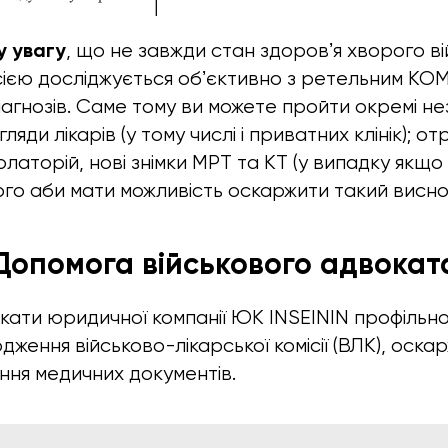
 увагу
, що не завжди стан здоровʼя хворого в
ісією досліджується обʼєктивно з ретельним 
іагнозів. Саме тому ви можете пройти окремі не
ляди лікарів (у тому числі і приватних клінік); о
аторій, нові знімки МРТ та КТ (у випадку якщо 
го аби мати можливість оскаржити такий висново
Допомога військового адвокат
ати юридичної компанії ЮК INSEININ профільн
ження військово-лікарської комісії (ВЛК), оска
ння медичних документів.