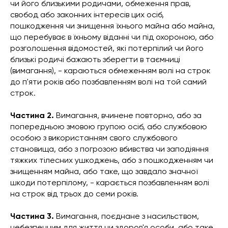
чи його близькими родичами, обмеження прав,
свобод або законних інтересів цих осіб,
пошкодження чи знищення їхнього майна або майна,
що перебуває в їхньому віданні чи під охороною, або
розголошення відомостей, які потерпілий чи його
близькі родичі бажають зберегти в таємниці
(вимагання), - караються обмеженням волі на строк
до п'яти років або позбавленням волі на той самий
строк.
Частина 2.
Вимагання, вчинене повторно, або за
попередньою змовою групою осіб, або службовою
особою з використанням свого службового
становища, або з погрозою вбивства чи заподіяння
тяжких тілесних ушкоджень, або з пошкодженням чи
знищенням майна, або таке, що завдало значної
шкоди потерпілому, - карається позбавленням волі
на строк від трьох до семи років.
Частина 3.
Вимагання, поєднане з насильством,
небезпечним для життя чи здоров'я особи, або таке,