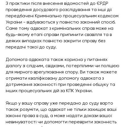
З практики після внесення відомостей до ЄРДР
проведення досудового розслідування та інші дії
передбачені Кримінально процесуальним кодексом
України - відбуваються у повністю законний спосіб.
Саме тому адвокат з кримінальних справ може на
будь-якому етапі справи припинити свавілля та в
деяких випадках повністю закрити справу без
передачі такої до суду.
Допомога адвоката також корисна у питаннях
діалогу зі слідчим, свідками, потерпілими чи поліцією
для мирного врегулювання спору. Ви також можете
отримати кваліфіковану допомогу адвоката з
дотримання законності при проведенні обшуку та
інших процесуальних дій за КПК України.
Якщо у вашу справу уже передано до суду варто
також розуміти, що адвокат не тільки захищає ваші
законні права в суді, а може надати докази вашої
невинуватості чи допомогти перевірити законність