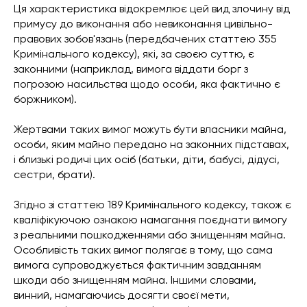
Ця характеристика відокремлює цей вид злочину від
примусу до виконання або невиконання цивільно-
правових зобов'язань (передбачених статтею 355
Кримінального кодексу), які, за своєю суттю, є
законними (наприклад, вимога віддати борг з
погрозою насильства щодо особи, яка фактично є
боржником).
Жертвами таких вимог можуть бути власники майна,
особи, яким майно передано на законних підставах,
і близькі родичі цих осіб (батьки, діти, бабусі, дідусі,
сестри, брати).
Згідно зі статтею 189 Кримінального кодексу, також є
кваліфікуючою ознакою намагання поєднати вимогу
з реальними пошкодженнями або знищенням майна.
Особливість таких вимог полягає в тому, що сама
вимога супроводжується фактичним завданням
шкоди або знищенням майна. Іншими словами,
винний, намагаючись досягти своєї мети,