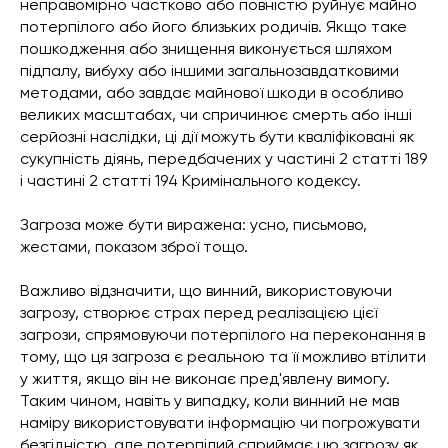
неправомірно частково або повністю руйнує майно
потерпілого або його близьких родичів. Якщо таке
пошкодження або знищення виконується шляхом
підпалу, вибуху або іншими загальнозавдатковими
методами, або завдає майнової шкоди в особливо
великих масштабах, чи спричинює смерть або інші
серйозні наслідки, ці дії можуть бути кваліфіковані як
сукупність діянь, передбачених у частині 2 статті 189
і частині 2 статті 194 Кримінального кодексу.
Загроза може бути виражена: усно, письмово,
жестами, показом зброї тощо.
Важливо відзначити, що винний, використовуючи
загрозу, створює страх перед реалізацією цієї
загрози, спрямовуючи потерпілого на переконання в
тому, що ця загроза є реальною та її можливо втілити
у життя, якщо він не виконає пред'явлену вимогу.
Таким чином, навіть у випадку, коли винний не мав
наміру використовувати інформацію чи погрожувати
безгідністю, але потерпілий сприймає цю загрозу як