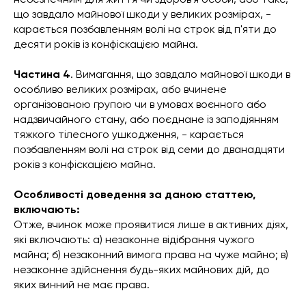
що завдало майнової шкоди у великих розмірах, -
карається позбавленням волі на строк від п'яти до
десяти років із конфіскацією майна.
Частина 4
. Вимагання, що завдало майнової шкоди в
особливо великих розмірах, або вчинене
організованою групою чи в умовах воєнного або
надзвичайного стану, або поєднане із заподіянням
тяжкого тілесного ушкодження, - карається
позбавленням волі на строк від семи до дванадцяти
років з конфіскацією майна.
Особливості доведення за даною статтею,
включають:
Отже, вчинок може проявитися лише в активних діях,
які включають: а) незаконне відібрання чужого
майна; б) незаконний вимога права на чуже майно; в)
незаконне здійснення будь-яких майнових дій, до
яких винний не має права.