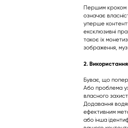
Першим кроком д
означає власніс
уперше контенту
ексклюзивні пра
такоє їх монетиз
зображення, музи
2. Використання
Буває, що попер
Або проблема уж
власного захист
Додавання водян
ефективним мето
або інша іденти
вашого контенту