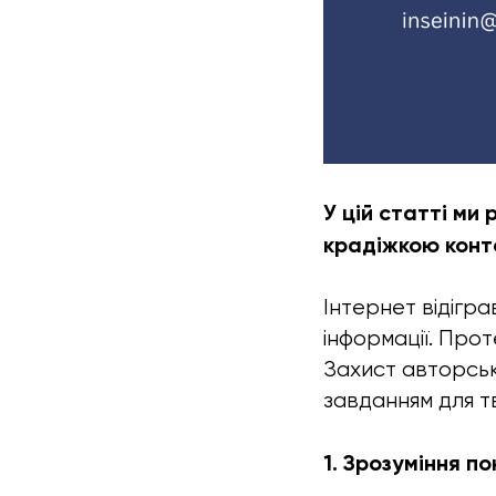
У цій статті ми
крадіжкою конте
Інтернет відігр
інформації. Прот
Захист авторсь
завданням для тв
1. Зрозуміння п