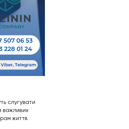
жуть слугувати
я важливих
рам життя.