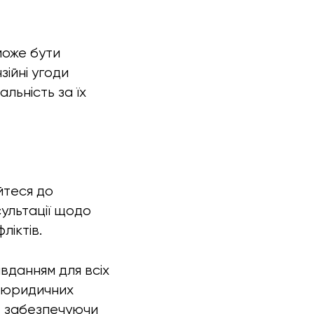
може бути
ійні угоди
льність за їх
йтеся до
ультації щодо
ліктів.
вданням для всіх
а юридичних
у, забезпечуючи