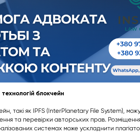
 технологій блокчейн
йн, такі як IPFS (InterPlanetary File System), мо
ння та перевірки авторських прав. Розміщенн
алізованих системах може ускладнити плагіато