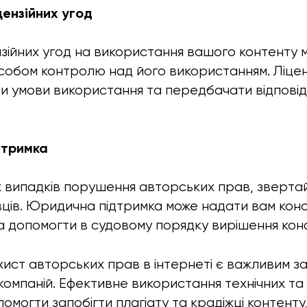
цензійних угод
зійних угод на використання вашого контенту 
обом контролю над його використанням. Ліценз
и умови використання та передбачати відповіда
дтримка
х випадків порушення авторських прав, зверта
ців. Юридична підтримка може надати вам конс
а допомогти в судовому порядку вирішення конф
хист авторських прав в інтернеті є важливим за
 компаній. Ефективне використання технічних т
помогти запобігти плагіату та крадіжці контент