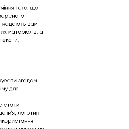
іння того, що
твореного
а надають вам
х матеріалів, а
тексти,
шувати згодом.
ому для
е стати
 ім'я, логотип
використання
тва в суді чи на