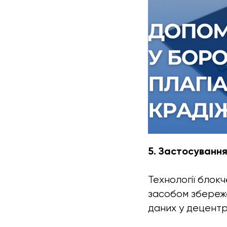
5. Застосування
Технології блокче
засобом збереже
даних у децентр