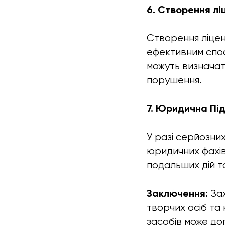
6. Створення лі
Створення ліцен
ефективним спос
можуть визначат
порушення.
7. Юридична Пі
У разі серйозни
юридичних фахів
подальших дій т
Заключення:
За
творчих осіб та
засобів може до