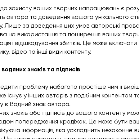
о захисту ваших творчих напрацювань є розум
ть автора та доведення вашого унікального с
. Лише за доведення цих умов авторські прав
ва на використання та поширення ваших творчи
ація і відшкодування збитків. Це може включати 
ку, відео та інші види контенту.
 водяних знаків та підписів
едити проблему набагато простіше чим її вирі
е існує у інших авторів з подібним контентом т
у є Водний знак автора.
их знаків або підписів до вашого контенту мож
дом попередження крадіжок. Це може бути ваше
фікуюча інформація, яка ускладнить незаконне 
. Це також спростить процес доведення авторс