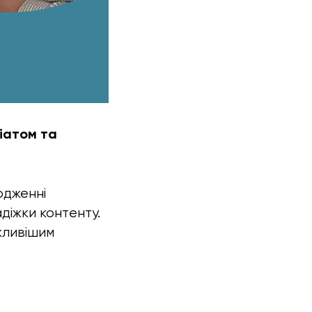
гіатом та
юдженні
адіжки контенту.
жливішим