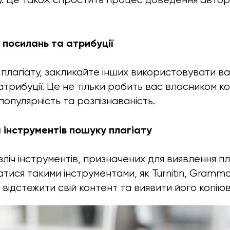
 посилань та атрибуції
 плагіату, закликайте інших використовувати в
трибуції. Це не тільки робить вас власником ко
опулярність та розпізнаваність.
 інструментів пошуку плагіату
ліч інструментів, призначених для виявлення пла
ися такими інструментами, як Turnitin, Grammar
відстежити свій контент та виявити його копіюв