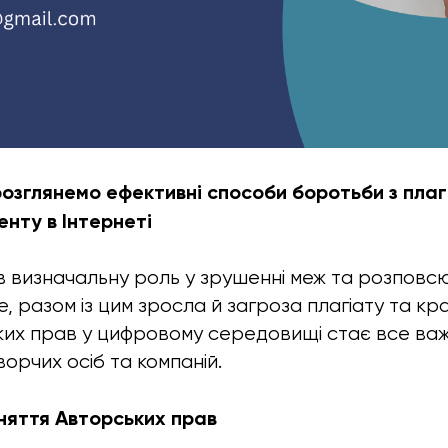
 розглянемо ефективні способи боротьби з пла
нту в Інтернеті
ав визначальну роль у зрушенні меж та розповс
е, разом із цим зросла й загроза плагіату та кр
ких прав у цифровому середовищі стає все ва
орчих осіб та компаній.
оняття Авторських прав