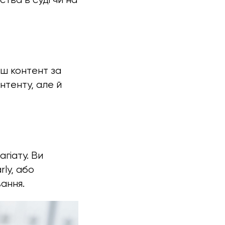
аш контент за
нтенту, але й
гіату. Ви
ly, або
ання.