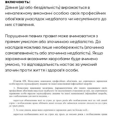
включають:
Діяння (дії або бездіяльність) виражається в
неналежному виконанні особою своїх професійних
обов’язків унаслідок недбалого чи несумлінного до
них ставлення.
Порушення певних правил може вчинюватися з
прямим умислом або злочинною недбалістю. До
наслідків можлива лише необережність (злочинна
самовпевненість або злочинна недбалість). Якщо
зараження вказаними хворобами буде вчинено
умисно, то відповідальність настає за умисний
злочин проти життя і здоров’я особи.