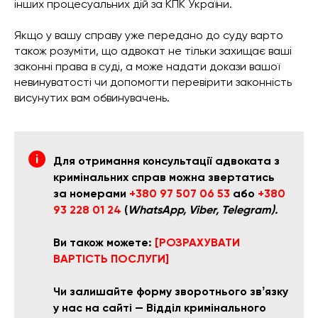
інших процесуальних дій за КПК України.
Якщо у вашу справу уже передано до суду варто
також розуміти, що адвокат не тільки захищає ваші
законні права в суді, а може надати докази вашої
невинуватості чи допомогти перевірити законність
висунутих вам обвинувачень.
Для отримання консультації адвоката з
кримінальних справ можна звертатись
за номерами
+380 97 507 06 53
або
+380
93 228 01 24
(
WhatsApp, Viber, Telegram).
Ви також можете:
[РОЗРАХУВАТИ
ВАРТІСТЬ ПОСЛУГИ]
Чи залишайте форму зворотнього звʼязку
у нас на сайті — Відділ кримінального