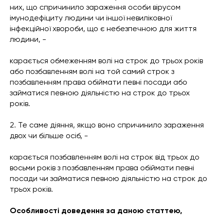
них, що спричинило зараження особи вірусом
імунодефіциту людини чи іншої невиліковної
інфекційної хвороби, що є небезпечною для життя
людини, -
карається обмеженням волі на строк до трьох років
або позбавленням волі на той самий строк з
позбавленням права обіймати певні посади або
займатися певною діяльністю на строк до трьох
років.
2. Те саме діяння, якщо воно спричинило зараження
двох чи більше осіб, -
карається позбавленням волі на строк від трьох до
восьми років з позбавленням права обіймати певні
посади чи займатися певною діяльністю на строк до
трьох років.
Особливості доведення за даною статтею,