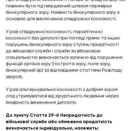
повинен бути підтверджений шляхом перевірки
бінокулярного зору. Наявність бінокулярного зору є
основою для виключення співдружної косоокості.
У разі співдружної косоокості, паралітичної
косоокості без диплопії при погляді прямо та інших
порушень бінокулярного зору ступінь придатності
до військової служби і служби за військовою
спеціальністю визначається залежно від порушення
функцій органа зору (гострота зору, поле зору,
бінокулярний зір) за відповідними статтями Розкладу
хвороб.
У разі альтернувальної косоокості з добрим зором
слід утримуватися від хірургічного лікування через
імовірність виникнення диплопії.
До пункту Стаття 29-б Непридатність до
військової служби або обмежена придатність
визначається індивідуально, належить: