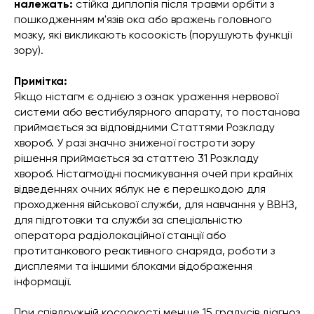
належать:
стійка диплопія після травми орбіти з
пошкодженням м'язів ока або вражень головного
мозку, які викликають косоокість (порушують функції
зору).
Примітка:
Якщо ністагм є однією з ознак ураження нервової
системи або вестибулярного апарату, то постанова
приймається за відповідними Статтями Розкладу
хвороб. У разі значно зниженої гостроти зору
рішення приймається за статтею 31 Розкладу
хвороб. Ністагмоїдні посмикування очей при крайніх
відведеннях очних яблук не є перешкодою для
проходження військової служби, для навчання у ВВНЗ,
для підготовки та служби за спеціальністю
оператора радіолокаційної станції або
протитанкового реактивного снаряда, роботи з
дисплеями та іншими блоками відображення
інформації.
При співдружній косоокості менше 15 градусів діагноз