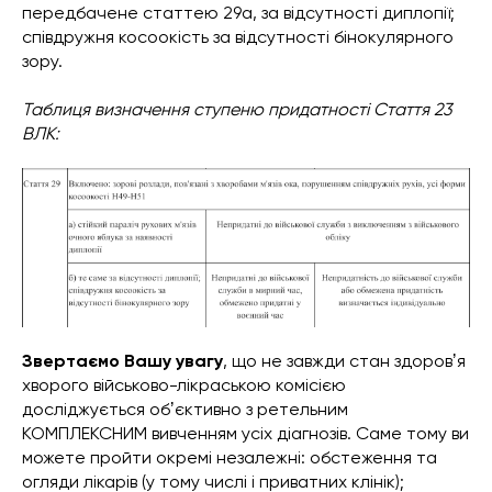
передбачене статтею 29а, за відсутності диплопії;
співдружня косоокість за відсутності бінокулярного
зору.
Таблиця визначення ступеню придатності Стаття 23
ВЛК:
Звертаємо Вашу увагу
, що не завжди стан здоровʼя
хворого військово-лікраською комісією
досліджується обʼєктивно з ретельним
КОМПЛЕКСНИМ вивченням усіх діагнозів. Саме тому ви
можете пройти окремі незалежні: обстеження та
огляди лікарів (у тому числі і приватних клінік);