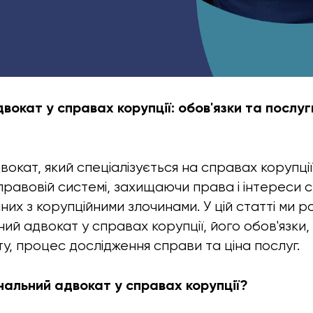
вокат у справах корупції: обов'язки та послуг
окат, який спеціалізується на справах корупції,
равовій системі, захищаючи права і інтереси св
них з корупційними злочинами. У цій статті ми р
ий адвокат у справах корупції, його обов'язки, 
у, процес дослідження справи та ціна послуг.
нальний адвокат у справах корупції?