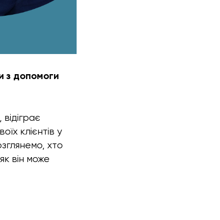
и з допомоги
 відіграє
оїх клієнтів у
озглянемо, хто
як він може