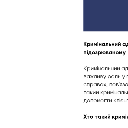
Кримінальний ад
підозрюваному
Кримінальний адв
важливу роль у п
справах, пов'яза
такий кримінальн
допомогти клієнт
Хто такий кримі