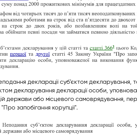
подання декларації суб’єктом декларування, 
ктом декларування декларації особи, уповнова
ій держави або місцевого самоврядування, пе
"Про запобігання корупції".