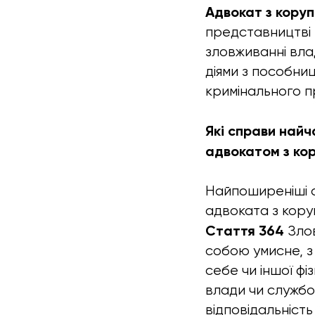
Адвокат з коруп
представництві к
зловживанні вла
діями з пособниц
кримінального пр
Які справи най
адвокатом з ко
Найпоширеніші с
адвоката з кору
Стаття 364
Злов
собою умисне, з
себе чи іншої ф
влади чи служб
відповідальність