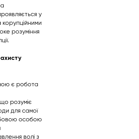
на
проявляється у
а корупційними
боке розуміння
ії.
захисту
сною є робота
що розуміє
оди для самої
ужбовою особою
а
авлення волі з