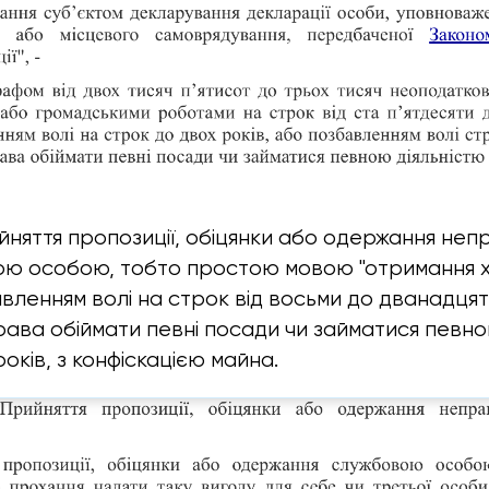
няття пропозиції, обіцянки або одержання неп
ою особою, тобто простою мовою "отримання х
вленням волі на строк від восьми до дванадцяти
ава обіймати певні посади чи займатися певно
оків, з конфіскацією майна.