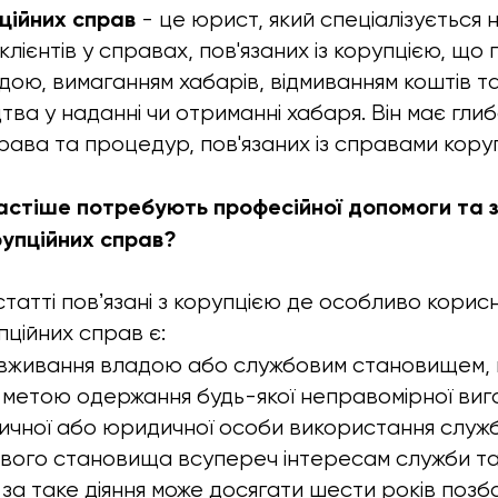
ційних справ
- це юрист, який спеціалізується 
лієнтів у справах, пов'язаних із корупцією, що 
дою, вимаганням хабарів, відмиванням коштів т
тва у наданні чи отриманні хабаря. Він має гли
ава та процедур, пов'язаних із справами корупц
частіше потребують професійної допомоги та 
рупційних справ?
татті повʼязані з корупцією де особливо кори
пційних справ є:
живання владою або службовим становищем, 
 метою одержання будь-якої неправомірної виг
ізичної або юридичної особи використання сл
ового становища всупереч інтересам служби т
 за таке діяння може досягати шести років позб