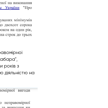
равомірної
абара",
 років з
ю діяльністю на