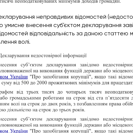
кларування неправдивих відомостей (недосто
бто умисне внесення суб’єктом декларування зав
ідомостей відповідальність за даною статтею 
лення волі.