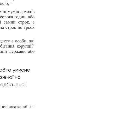
тобто умисне
женої на
редбаченої