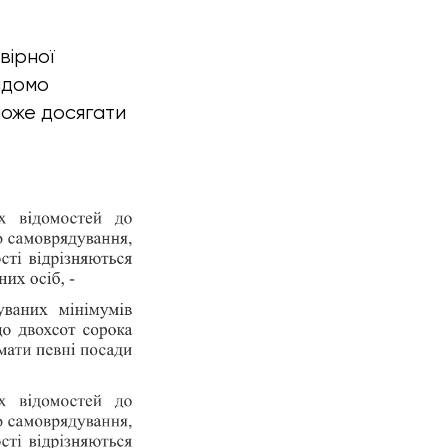
вірної
ідомо
може досягати