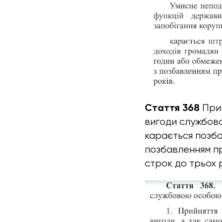
Стаття 368
Прий
вигоди службов
карається позба
позбавленням пр
строк до трьох р