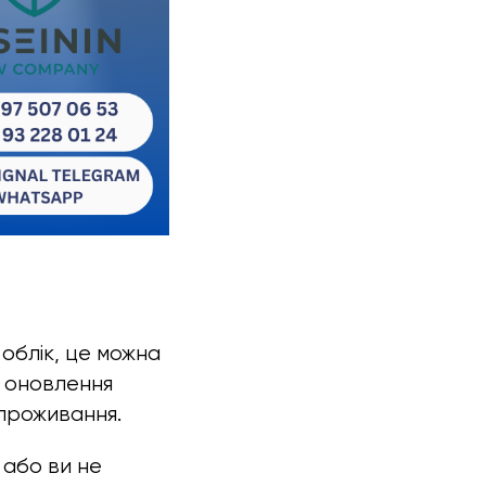
 облік, це можна
а оновлення
 проживання.
 або ви не