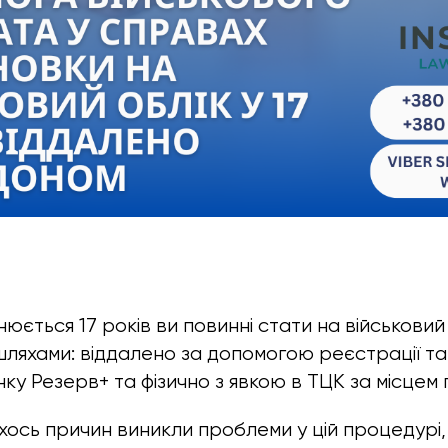
юється 17 років ви повинні стати на військовий
ляхами: віддалено за допомогою реєстрації т
нку Резерв+ та фізично з явкою в ТЦК за місцем
ихось причин виникли проблеми у цій процедурі,