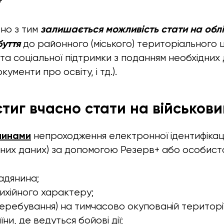
+
залишається можливість стати на обл
но з тим
уття
до районного (міського) територіального 
та соціальної підтримки з поданням необхідних
кументи про освіту, і тд.).
тиг вчасно стати на військови
чинами
непроходження електронної ідентифікаці
них даних) за допомогою Резерв+ або особистог
адянина;
хійного характеру;
еребування) на тимчасово окупованій території
їни, де ведуться бойові дії;