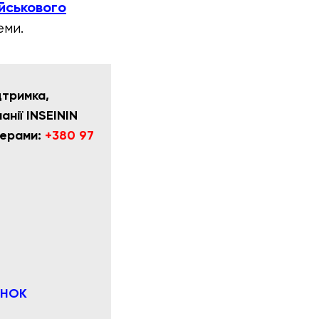
ійськового
еми.
дтримка,
нії INSEININ
мерами:
+380 97
ІНОК