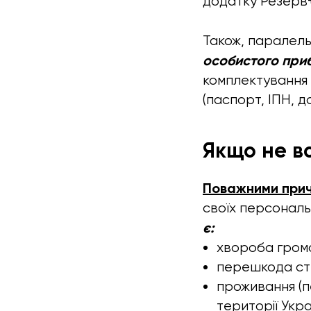
додатку Резерв
Також, паралель
особистого приб
комплектування 
(паспорт, ІПН, до
Якщо не вс
Поважними при
своїх персональ
є:
хвороба гром
перешкода сти
проживання (п
території Укра