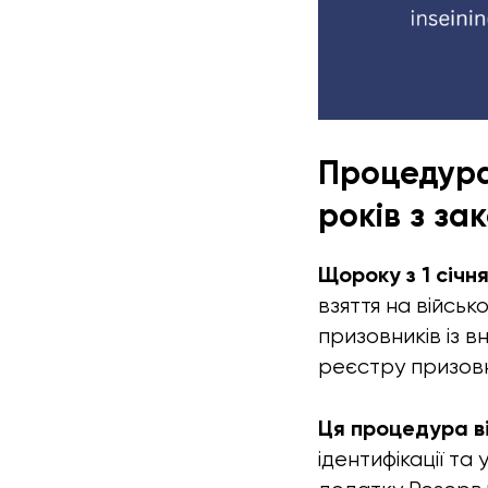
Процедура
років з за
Щороку з 1 січн
взяття на війсь
призовників із 
реєстру призовни
Ця процедура в
ідентифікації т