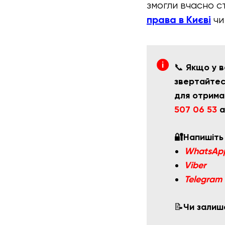
змогли вчасно с
права в Києві
чи
📞
Якщо у в
звертайтесь
для отрима
507 06 53
а
🔐Напишіть
WhatsAp
Viber
Telegram
📝
Чи залиш