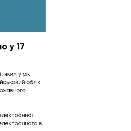
о у 17
і
, яким у рік
ійськовий облік
ержавного
електронної
 електронного в