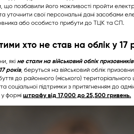
и, що позбавили його можливості пройти елект
 та уточнити свої персональні дані засобами е
овника або особисто прибути до ТЦК та СП.
тими хто не став на облік у 17 
не стали на військовий облік призовників 
и, які
17 років
, беруться на військовий облік призовни
уття до районного (міського) територіального
та соціальної підтримки з притягненням до адмі
штрафу від 17,000 до 25,500 гривень.
 у формі