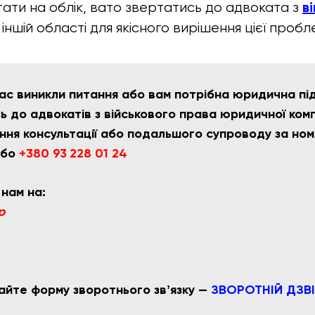
в
тати на облік, вато звертатись до адвоката з
 іншій області для якісного вирішення цієї пробл
ас виникли питання або вам потрібна юридична пі
 до адвокатів з військового права юридичної компа
ння консультації або подальшого супроводу за но
бо
+380 93 228 01 24
 нам на:
p
айте форму зворотнього звʼязку —
ЗВОРОТНІЙ ДЗВ