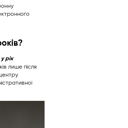
ронну
лектронного
років?
у рік
ків лише після
 центру
ністративної