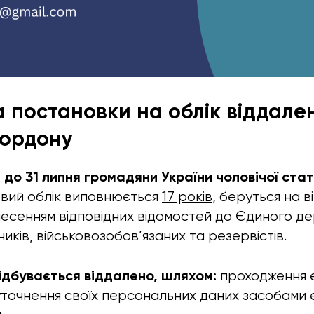
 постановки на облік віддален
кордону
я до 31 липня громадяни України чоловічої стат
ковий облік виповнюється
17 років
, беруться на в
внесенням відповідних відомостей до Єдиного д
ків, військовозобов’язаних та резервістів.
ідбувається віддалено, шляхом:
проходження 
а уточнення своїх персональних даних засобами