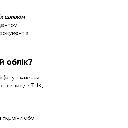
ік шляхом
центру
 документів
й облік?
ї (неуточнення
о візиту в ТЦК,
 України або