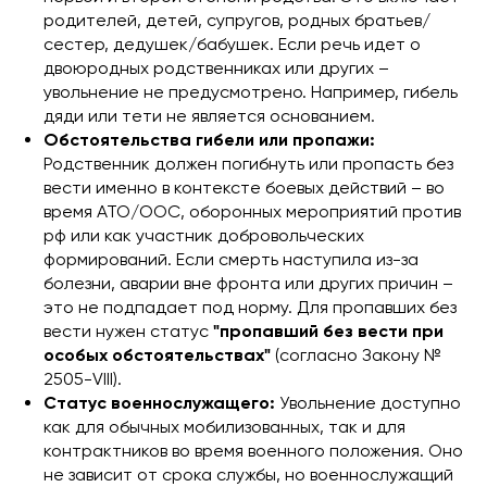
родителей, детей, супругов, родных братьев/
сестер, дедушек/бабушек. Если речь идет о
двоюродных родственниках или других –
увольнение не предусмотрено. Например, гибель
дяди или тети не является основанием.
Обстоятельства гибели или пропажи:
Родственник должен погибнуть или пропасть без
вести именно в контексте боевых действий – во
время АТО/ООС, оборонных мероприятий против
рф или как участник добровольческих
формирований. Если смерть наступила из-за
болезни, аварии вне фронта или других причин –
это не подпадает под норму. Для пропавших без
вести нужен статус
"пропавший без вести при
особых обстоятельствах"
(согласно Закону №
2505-VIII).
Статус военнослужащего:
Увольнение доступно
как для обычных мобилизованных, так и для
контрактников во время военного положения. Оно
не зависит от срока службы, но военнослужащий