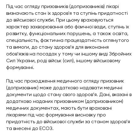
Під час огляду призовників (допризовників) лікарі
визначають стан їх здоров'я та ступінь придатності
до військової служби. При цьому враховуються
характер захворювання або фізичної вади, ступінь їх
розвитку, функціональних порушень, а також освіта,
спеціальність, фактична працездатність оглянутого
та вимоги, до стану здоров’я для виконання
обов’язків на посадах у тому чи іншому виді Збройних
Сил України, роді військ (сил), іншому військовому
формуванні.
Під час проходження медичного огляду призовник
(допризовник) може додатково надавати медичні
документи щодо стану свого здоров’я. Дані, вказані в
додатково наданих призовником (допризовником)
медичних документах, мають бути враховані
лікарями під час формування висновку про
придатність до військової служби за станом здоров’я
та внесені до ЕСОЗ.