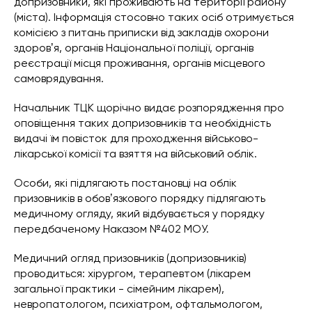
допризовники, які проживають на території району
(міста). Інформація стосовно таких осіб отримується
комісією з питань приписки від закладів охорони
здоровʼя, органів Національної поліції, органів
реєстрації місця проживання, органів місцевого
самоврядування.
Начальник ТЦК щорічно видає розпорядження про
оповіщення таких допризовників та необхідність
видачі їм повісток для проходження військово-
лікарської комісії та взяття на військовий облік.
Особи, які підлягають постановці на облік
призовників в обовʼязкового порядку підлягають
медичному огляду, який відбувається у порядку
передбаченому Наказом №402 МОУ.
Медичний огляд призовників (допризовників)
проводиться: хірургом, терапевтом (лікарем
загальної практики - сімейним лікарем),
невропатологом, психіатром, офтальмологом,