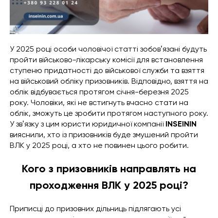
У 2025 році особи чоловічої статті зобовʼязані будуть
пройти військово-лікарську комісії для встановлення
ступеню придатності до військової служби та взяття
на військовий обліку призовників. Відповідно, взяття на
облік відбувається протягом січня-березня 2025
року. Чоловіки, які не встигнуть вчасно стати на
облік, зможуть це зробити протягом наступного року.
У звʼязку з цим юристи юридичної компанії
INSEININ
вияснили, хто із призовників буде змушений пройти
ВЛК у 2025 році, а хто не повинен цього робити.
Кого з призовників направлять на
проходження ВЛК у 2025 році?
Приписці до призовних дільниць підлягають усі