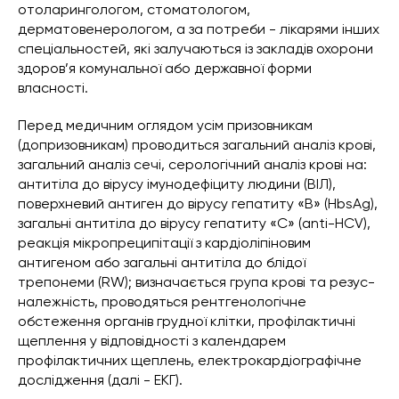
отоларингологом, стоматологом,
дерматовенерологом, а за потреби - лікарями інших
спеціальностей, які залучаються із закладів охорони
здоров’я комунальної або державної форми
власності.
Перед медичним оглядом усім призовникам
(допризовникам) проводиться загальний аналіз крові,
загальний аналіз сечі, серологічний аналіз крові на:
антитіла до вірусу імунодефіциту людини (ВІЛ),
поверхневий антиген до вірусу гепатиту «В» (HbsAg),
загальні антитіла до вірусу гепатиту «С» (anti-HCV),
реакція мікропреципітації з кардіоліпіновим
антигеном або загальні антитіла до блідої
трепонеми (RW); визначається група крові та резус-
належність, проводяться рентгенологічне
обстеження органів грудної клітки, профілактичні
щеплення у відповідності з календарем
профілактичних щеплень, електрокардіографічне
дослідження (далі - ЕКГ).