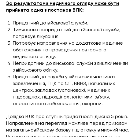
За результатами медичного огляду може бути
прийнята одна з постанов ВЛК:
Придатний до військової служби.
Тимчасово непридатний до військової служби,
потребує лікування.
Потребує направлення на додаткове медичне
обстеження та проведення повторного
медичного огляду.
Непридатний до військової служби з виключенням
з військового обліку.
Придатний до служби у військових частинах
забезпечення, ТЦК та СП, ВВНЗ, навчальних
центрах, закладах (установах), медичних
підрозділах, підрозділах логістики, зв’язку,
оперативного забезпечення, охорони.
Довідка ВЛК про ступінь придатності дійсна 5 років.
Направлення на перегляд можливе перед призовом
на загальновійськову базову підготовку в мирний час.
Під час воєнного стану призовники, які стоять на