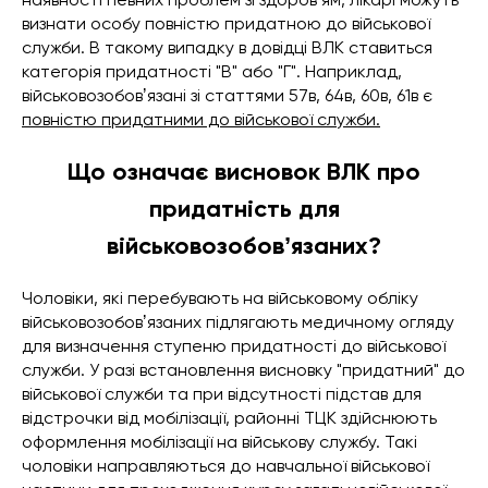
визнати особу повністю придатною до військової
служби. В такому випадку в довідці ВЛК ставиться
категорія придатності "В" або "Г". Наприклад,
військовозобовʼязані зі статтями 57в, 64в, 60в, 61в є
повністю придатними до військової служби.
Що означає висновок ВЛК про
придатність для
військовозобовʼязаних?
Чоловіки, які перебувають на військовому обліку
військовозобовʼязаних підлягають медичному огляду
для визначення ступеню придатності до військової
служби. У разі встановлення висновку "придатний" до
військової служби та при відсутності підстав для
відстрочки від мобілізації, районні ТЦК здійснюють
оформлення мобілізації на військову службу. Такі
чоловіки направляються до навчальної військової