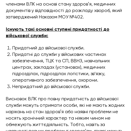
членами ВЛК на основі стану здоровʼя, медичних
документів у відповідності до розкладу хвороб, який
затверджений Наказом МОУ №402.
Існують такі основні ступені придатності до
військової служби:
Придатний до військової служби.
Придатні до служби у військових частинах
забезпечення, ТЦК та СП, ВВНЗ, навчальних
центрах, закладах (установах), медичних
підрозділах, підрозділах логістики, зв’язку,
оперативного забезпечення, охорони.
Непридатний до військової служби.
Висновок ВЛК про повну придатність до військової
служби можуть отримати особи, які не мають жодних
нарікань на стан здоровʼя або наявні проблеми не
носять хронічний характер та ніяким чином не
обмежують життєдіяльність. Тобто, навіть за
наявності певних проблем зі здоровʼям, лікарі можуть