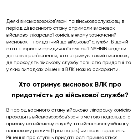
Деякі військовозобовʼязані та військовослужбовці в
період дії воєнного стану отримали висновок
військово-лікарської комісії, в якому зазначений
висновок - придатний до військової служби. В даній
статті юристи юридичної компанії INSEININ надали
детальні розʼяснення, хто отримує такий висновок,
де проходять військову службу повністю придатні та
у яких випадках рішення ВЛК можна оскаржити.
Хто отримує висновок ВЛК про
придатність до військової служби?
В період воєнного стану військово-лікарську комісію
проходять військовозобовʼязані з метою подальшого
призову на військову службу та військовослужбовці у
плановому режимі (1 раз на рік) чи після поранень.
Рішення про ступінь придатності приймається